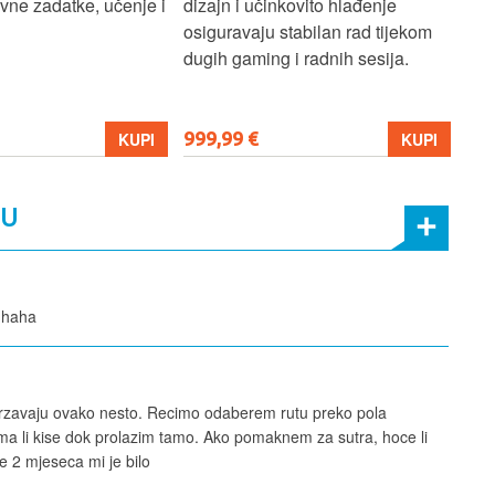
ne zadatke, učenje i
dizajn i učinkovito hlađenje
mul
osiguravaju stabilan rad tijekom
pro
dugih gaming i radnih sesija.
999,99 €
699
KUPI
KUPI
MU
 haha
podrzavaju ovako nesto. Recimo odaberem rutu preko pola
ima li kise dok prolazim tamo. Ako pomaknem za sutra, hoce li
je 2 mjeseca mi je bilo