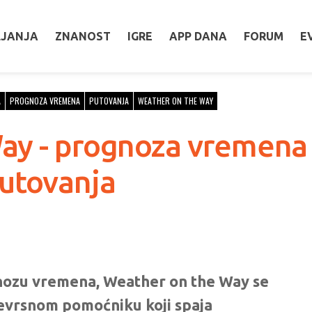
LJANJA
ZNANOST
IGRE
APP DANA
FORUM
E
A
PROGNOZA VREMENA
PUTOVANJA
WEATHER ON THE WAY
ay - prognoza vremena 
utovanja
gnozu vremena, Weather on the Way se
ojevrsnom pomoćniku koji spaja