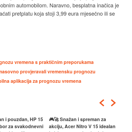
osobnim automobilom. Naravno, besplatna inačica je
aćati pretplatu koja stoji 3,99 eura mjesečno ili se
prognozu vremena s praktičnim preporukama
uje masovno provjeravali vremensku prognozu
ibilna aplikacija za prognozu vremena
an i pouzdan, HP 15
🎮🚀 Snažan i spreman za
🎯⚡
izbor za svakodnevni
akciju, Acer Nitro V 15 idealan
Len