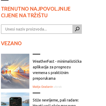
TRENUTNO NAJPOVOLJNIJE
CIJENE NA TRŽIŠTU
VEZANO
WeatherFast - minimalistička
aplikacija za prognozu
vremena s praktičnim
preporukama
Matija Gračanin
utorak
Stiže nevrijeme, pali radare:
Hrvati uoči oluje masovno