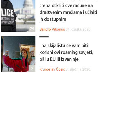
treba otkriti sve račune na
društvenim mrežama i učiniti
ih dostupnim
24
Sandro Vrbanus
31. ožujka 2026.
I na skijalištu će vam biti
korisni ovi roaming savjeti,
bili u EU ili izvan nje
2
Krunoslav Ćosić
6. siječnja 2026.