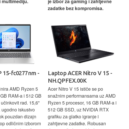
i multimediju.
je izbor za gaming i zahtjevne
vrh
zadatke bez kompromisa.
pro
rad
 15-fc0277nm -
Laptop ACER Nitro V 15 -
La
NH.QPFEX.00K
Sl
inira AMD Ryzen 5
Acer Nitro V 15 ističe se po
Len
6 GB RAM-a i 512 GB
snažnim performansama uz AMD
Ryz
učinkovit rad. 15,6"
Ryzen 5 procesor, 16 GB RAM-a i
TB 
a ugodno iskustvo
512 GB SSD, uz NVIDIA RTX
dov
dok pouzdan dizajn
grafiku za glatko igranje i
pru
ptop odličnim izborom
zahtjevne zadatke. Robusan
dok