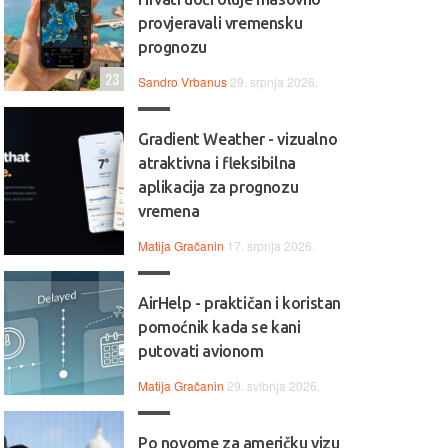
provjeravali vremensku
prognozu
23
Sandro Vrbanus
29. srpnja 2026.
Gradient Weather - vizualno
atraktivna i fleksibilna
aplikacija za prognozu
vremena
Matija Gračanin
17. srpnja 2026.
AirHelp - praktičan i koristan
pomoćnik kada se kani
putovati avionom
Matija Gračanin
29. svibnja 2026.
Po novome za američku vizu