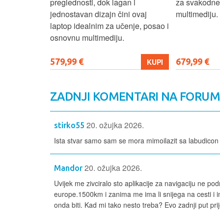
izbor za
preglednosti, dok lagan i
za svakodnev
kuće i
jednostavan dizajn čini ovaj
multimediju.
e.
laptop idealnim za učenje, posao i
osnovnu multimediju.
579,99 €
679,99 €
KUPI
KUPI
ZADNJI KOMENTARI NA FORU
20. ožujka 2026.
stirko55
Ista stvar samo sam se mora mimoilazit sa labudicon
20. ožujka 2026.
Mandor
Uvijek me zivciralo sto aplikacije za navigaciju ne 
europe.1500km i zanima me ima li snijega na cesti i 
onda biti. Kad mi tako nesto treba? Evo zadnji put pri