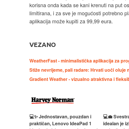
korisna onda kada se kani krenuti na put 
limitirana, i za sve je mogućosti potrebno pl
aplikacija može kupiti za 99,99 eura.
VEZANO
WeatherFast - minimalistička aplikacija za 
Stiže nevrijeme, pali radare: Hrvati uoči ol
Gradient Weather - vizualno atraktivna i fleks
n, Lenovo
💻✨ Jednostavan, pouzdan i
💻💼 Svestr
si odličan
praktičan, Lenovo IdeaPad 1
idealan je 