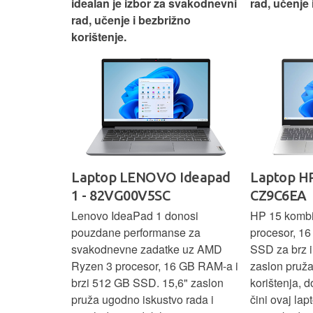
nosti za
idealan je izbor za svakodnevni
rad, učenje 
rad, učenje i bezbrižno
korištenje.
IdeaPad
Laptop LENOVO Ideapad
Laptop HP
SC
1 - 82VG00V5SC
CZ9C6EA
 3 s Ryzen 5
Lenovo IdeaPad 1 donosi
HP 15 komb
RAM-a nudi
pouzdane performanse za
procesor, 1
še aplikacija
svakodnevne zadatke uz AMD
SSD za brz i 
 moderan
Ryzen 3 procesor, 16 GB RAM-a i
zaslon pruž
D
brzi 512 GB SSD. 15,6" zaslon
korištenja, 
up podacima,
pruža ugodno iskustvo rada i
čini ovaj la