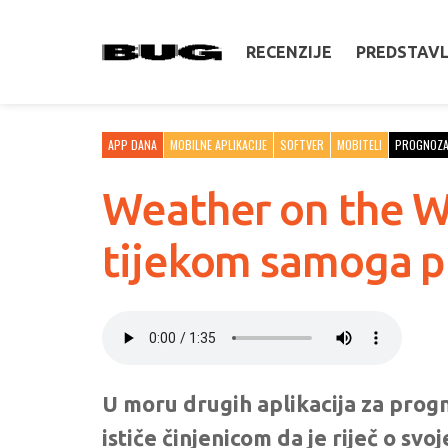
RECENZIJE
PREDSTAV
APP DANA
MOBILNE APLIKACIJE
SOFTVER
MOBITELI
PROGNOZ
Weather on the W
tijekom samoga p
U moru drugih aplikacija za pro
ističe činjenicom da je riječ o sv