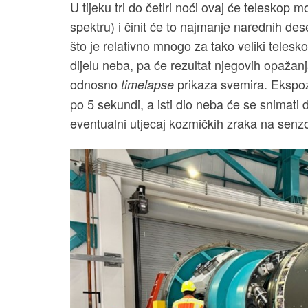
U tijeku tri do četiri noći ovaj će teleskop m
spektru) i činit će to najmanje narednih des
što je relativno mnogo za tako veliki telesk
dijelu neba, pa će rezultat njegovih opažanja
odnosno
prikaza svemira. Ekspozi
timelapse
po 5 sekundi, a isti dio neba će se snimati
eventualni utjecaj kozmičkih zraka na senz