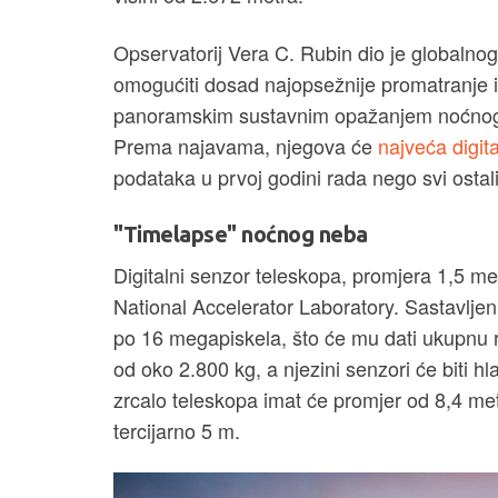
Opservatorij Vera C. Rubin dio je globalnog 
omogućiti dosad najopsežnije promatranje i
panoramskim sustavnim opažanjem noćnog n
Prema najavama, njegova će
najveća digit
podataka u prvoj godini rada nego svi ostal
"Timelapse" noćnog neba
Digitalni senzor teleskopa, promjera 1,5 me
National Accelerator Laboratory. Sastavlje
po 16 megapiskela, što će mu dati ukupnu 
od oko 2.800 kg, a njezini senzori će biti 
zrcalo teleskopa imat će promjer od 8,4 me
tercijarno 5 m.