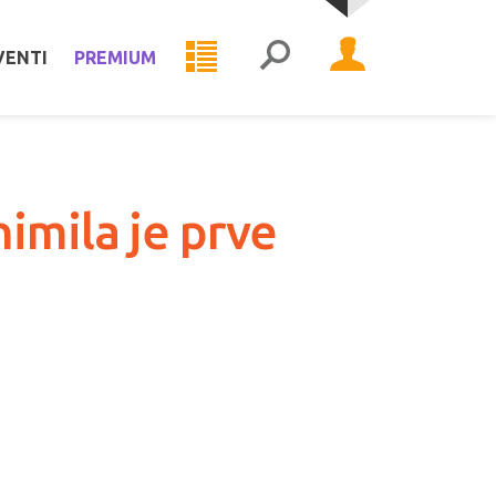
VENTI
PREMIUM
imila je prve