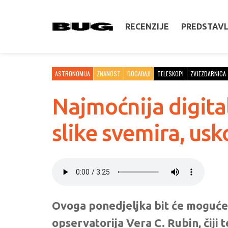
RECENZIJE
PREDSTAV
ASTRONOMIJA
ZNANOST
DOGAĐAJI
TELESKOPI
ZVJEZDARNICA
Najmoćnija digita
slike svemira, usk
Ovoga ponedjeljka bit će moguće u
opservatorija Vera C. Rubin, čiji