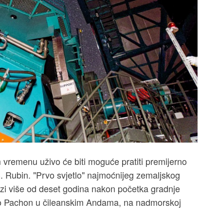
m vremenu uživo će biti moguće pratiti premijerno
C. Rubin. "Prvo svjetlo" najmoćnijeg zemaljskog
lazi više od deset godina nakon početka gradnje
erro Pachon u čileanskim Andama, na nadmorskoj