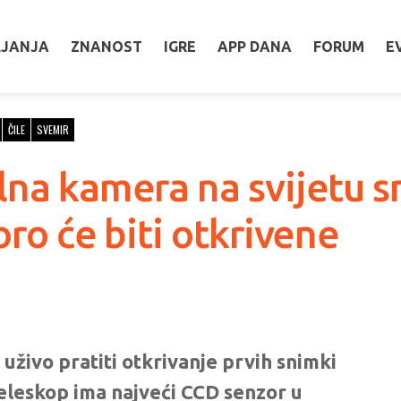
LJANJA
ZNANOST
IGRE
APP DANA
FORUM
E
ČILE
SVEMIR
lna kamera na svijetu sn
oro će biti otkrivene
živo pratiti otkrivanje prvih snimki
 teleskop ima najveći CCD senzor u