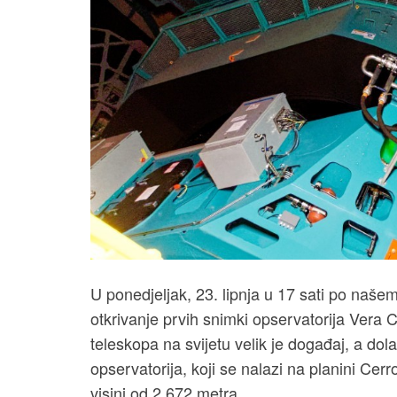
U ponedjeljak, 23. lipnja u 17 sati po naše
otkrivanje prvih snimki opservatorija Vera 
teleskopa na svijetu velik je događaj, a do
opservatorija, koji se nalazi na planini C
visini od 2.672 metra.