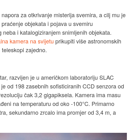
napora za otkrivanje misterija svemira, a cilj mu je
 praćenje objekata i pojava u svemiru
eba i katalogiziranjem snimljenih objekata.
alna kamera na svijetu
prikupiti više astronomskih
i teleskopi zajedno.
tar, razvijen je u američkom laboratoriju SLAC
n je od 198 zasebnih sofisticiranih CCD senzora od
rezoluciju čak 3,2 gigapiksela. Kamera ima masu
hlađeni na temperaturu od oko -100°C. Primarno
tra, sekundarno zrcalo ima promjer od 3,4 m, a