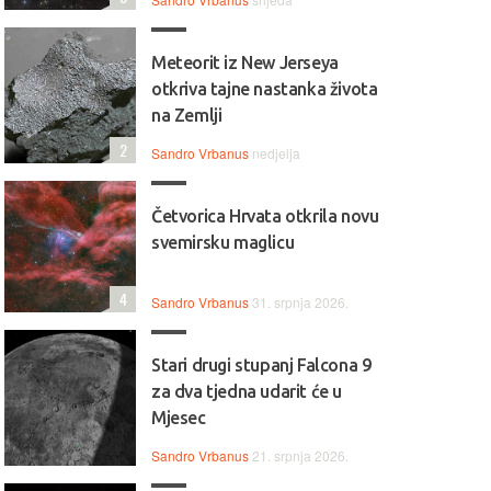
Meteorit iz New Jerseya
otkriva tajne nastanka života
na Zemlji
2
Sandro Vrbanus
nedjelja
Četvorica Hrvata otkrila novu
svemirsku maglicu
4
Sandro Vrbanus
31. srpnja 2026.
Stari drugi stupanj Falcona 9
za dva tjedna udarit će u
Mjesec
Sandro Vrbanus
21. srpnja 2026.