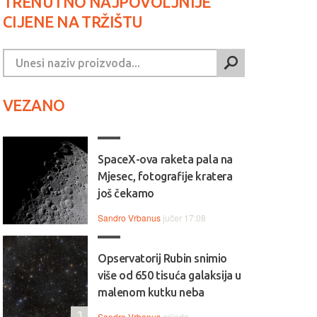
TRENUTNO NAJPOVOLJNIJE
CIJENE NA TRŽIŠTU
VEZANO
SpaceX-ova raketa pala na
Mjesec, fotografije kratera
još čekamo
Sandro Vrbanus
jučer 17:08
Opservatorij Rubin snimio
više od 650 tisuća galaksija u
malenom kutku neba
3
Sandro Vrbanus
srijeda