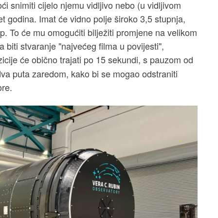
oći snimiti cijelo njemu vidljivo nebo (u vidljivom
et godina. Imat će vidno polje široko 3,5 stupnja,
op. To će mu omogućiti bilježiti promjene na velikom
 biti stvaranje "najvećeg filma u povijesti",
cije će obično trajati po 15 sekundi, s pauzom od
 dva puta zaredom, kako bi se mogao odstraniti
ore.