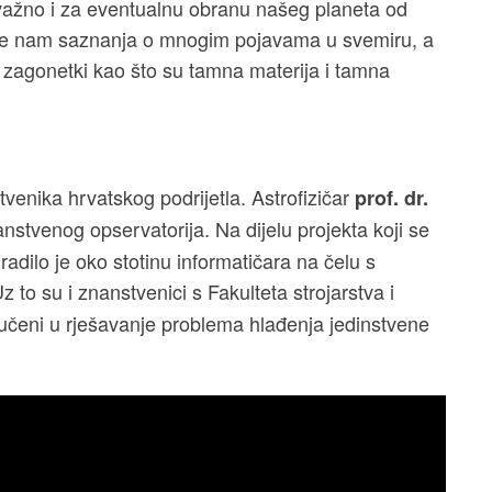
o važno i za eventualnu obranu našeg planeta od
 će nam saznanja o mnogim pojavama u svemiru, a
 zagonetki kao što su tamna materija i tamna
enika hrvatskog podrijetla. Astrofizičar
prof. dr.
anstvenog opservatorija. Na dijelu projekta koji se
adilo je oko stotinu informatičara na čelu s
Uz to su i znanstvenici s Fakulteta strojarstva i
jučeni u rješavanje problema hlađenja jedinstvene