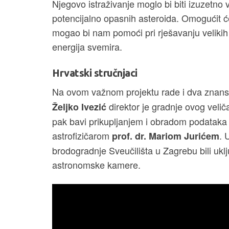
Njegovo istraživanje moglo bi biti izuzetn
potencijalno opasnih asteroida. Omogućit
mogao bi nam pomoći pri rješavanju velikih
energija svemira.
Hrvatski stručnjaci
Na ovom važnom projektu rade i dva znanstv
direktor je gradnje ovog velič
Željko Ivezić
pak bavi prikupljanjem i obradom podataka r
astrofizičarom
. 
prof. dr. Mariom Jurićem
brodogradnje Sveučilišta u Zagrebu bili ukl
astronomske kamere.