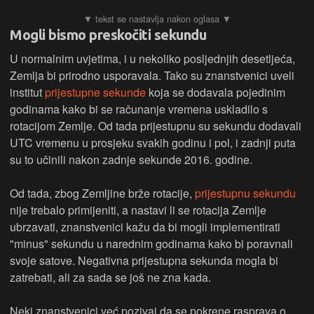
Mogli bismo preskočiti sekundu
U normalnim uvjetima, i u nekoliko posljednjih desetljeća,
Zemlja bi prirodno usporavala. Tako su znanstvenici uveli
institut
prijestupne sekunde
koja se dodavala pojedinim
godinama kako bi se računanje vremena uskladilo s
rotacijom Zemlje. Od tada prijestupnu su sekundu dodavali
UTC vremenu u prosjeku svakih godinu i pol, i zadnji puta
su to učinili nakon zadnje sekunde 2016. godine.
Od tada, zbog Zemljine brže rotacije,
prijestupnu sekundu
nije trebalo primijeniti, a nastavi li se rotacija Zemlje
ubrzavati, znanstvenici kažu da bi mogli implementirati
"minus" sekundu u narednim godinama kako bi poravnali
svoje satove. Negativna prijestupna sekunda mogla bi
zatrebati, ali za sada se još ne zna kada.
Neki znanstvenici već pozivaj da se pokrene rasprava o