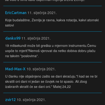
2069,99 €
KUPI
2299,99 €
💻🌈 Fleksibilan i elegantan, Lenovo IdeaPad 5 2‑in‑1
11. siječnja 2021.
EricCartman
savršen je za rad, kreativu i svakodnevnu
Koje budalaštine, Zemlja je ravna, kakva rotacija, kakvi atomski
produktivnost u svakom načinu korištenja.
satovi
11. siječnja 2021.
-10% + POKLON
danko99
19 milisekundi može bit greška u mjernom instrumentu.Čemu
uopče to mjerit?Nemoš vjerovat da netko dobiva dobru plaču
na takvim "poslovima".
10. siječnja 2021.
Mad-Max-X
Laptop LENOVO IdeaPad 5 2-in-1 -
83KR006BSC
U članku nije objašnjeno zašto se dani skraćuju."I kad se ne bi
skratili oni dani ni jedan se čovjek ne bi spasio. Ali zbog
Lenovo IdeaPad 5 2‑in‑1 nudi svestranost uz 360° dizajn
izabranih skratit će se dani oni." Matej 24,22
koji omogućuje korištenje kao laptop ili tablet. Opremljen je
Intel U5 procesorom, 16 GB RAM-a i prostranim 1 TB
10. siječnja 2021.
SSD‑om za brz i učinkovit rad, dok 14" zaslon pruža
zvir12