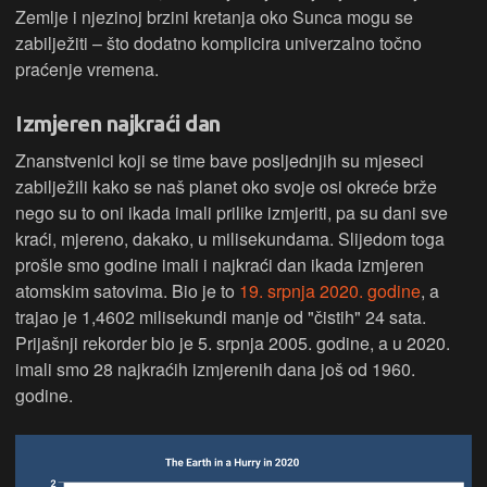
Zemlje i njezinoj brzini kretanja oko Sunca mogu se
zabilježiti – što dodatno komplicira univerzalno točno
praćenje vremena.
Izmjeren najkraći dan
Znanstvenici koji se time bave posljednjih su mjeseci
zabilježili kako se naš planet oko svoje osi okreće brže
nego su to oni ikada imali prilike izmjeriti, pa su dani sve
kraći, mjereno, dakako, u milisekundama. Slijedom toga
prošle smo godine imali i najkraći dan ikada izmjeren
atomskim satovima. Bio je to
19. srpnja 2020. godine
, a
trajao je 1,4602 milisekundi manje od "čistih" 24 sata.
Prijašnji rekorder bio je 5. srpnja 2005. godine, a u 2020.
imali smo 28 najkraćih izmjerenih dana još od 1960.
godine.