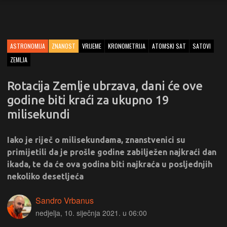
ASTRONOMIJA
ZNANOST
VRIJEME
KRONOMETRIJA
ATOMSKI SAT
SATOVI
ZEMLJA
Rotacija Zemlje ubrzava, dani će ove
godine biti kraći za ukupno 19
milisekundi
Iako je riječ o milisekundama, znanstvenici su
primijetili da je prošle godine zabilježen najkraći dan
ikada, te da će ova godina biti najkraća u posljednjih
nekoliko desetljeća
Sandro Vrbanus
nedjelja, 10. siječnja 2021. u 06:00