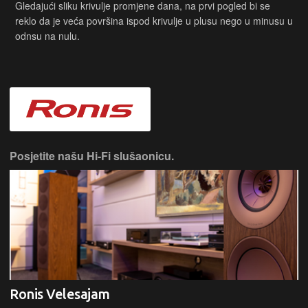
odlično iskustvo za rad, kreativne zadatke i svakodnevnu
Gledajući sliku krivulje promjene dana, na prvi pogled bi se
upotrebu.
reklo da je veća površina ispod krivulje u plusu nego u minusu u
odnsu na nulu.
1069,99 €
KUPI
1189,99 €
🎮⚡ Moćan i spreman za izazove, Lenovo LOQ 15
donosi vrhunske performanse za gaming i zahtjevne
zadatke bez kompromisa.
Posjetite našu Hi-Fi slušaonicu.
-100 € + POKLON
Laptop LENOVO LOQ 15AHP10 - 83JG002WSC
Lenovo LOQ 15AHP10 kombinira Ryzen 5 procesor, 16 GB
RAM-a i 1 TB SSD za brz rad i dovoljno prostora. Uz
Ronis Velesajam
Nvidia RTX 5050 grafiku pruža odlično gaming iskustvo i