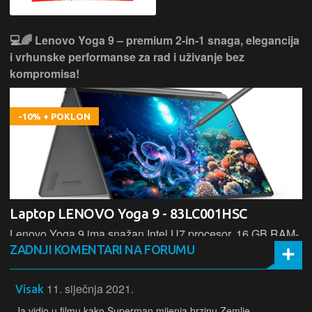
💻🌈 Lenovo Yoga 9 – premium 2‑in‑1 snaga, elegancija
i vrhunske performanse za rad i uživanje bez
kompromisa!
-10% + POKLON
Laptop LENOVO Yoga 9 - 83LC001HSC
Lenovo Yoga 9 ima snažan Intel U7 procesor, 16 GB RAM-
a i 1 TB SSD za brz i pouzdan rad, uz 14" zaslon i
ZADNJI KOMENTARI NA FORUMU
fleksibilni 2‑u‑1 dizajn koji omogućuje korištenje kao laptop
ili tablet za maksimalnu produktivnost i mobilnost.
11. siječnja 2021.
Visak
Ja vidio u filmu kako Superman mijenja brzinu Zemlje.