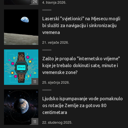
24
svakodnevne zadatke uz AMD Ryzen 3 procesor, 16 GB
4. travnja 2026.
RAM-a i brzi 512 GB SSD. 15,6" zaslon pruža ugodno
iskustvo rada i preglednosti, dok lagan i jednostavan dizajn
Laserski "svjetionici" na Mjesecu mogli
čini ovaj laptop idealnim za učenje, posao i osnovnu
bi služiti za navigaciju i sinkronizaciju
multimediju.
vremena
Odabrani modeli
Spoj precizne izrade, elegantnog dizajna i vrhunskog
21. veljače 2026.
579,99 €
KUPI
zvuka za istinski Hi-Fi doživljaj.
💻💼 Svestran i pouzdan, HP 15 idealan je izbor za
Zašto je propalo "internetsko vrijeme"
svakodnevni rad, učenje i multimediju.
KUPI
koje je trebalo dokinuti sate, minute i
vremenske zone?
Premium industrijski dizajn.
11
25. siječnja 2026.
AKCIJA
Ljudsko ispumpavanje vode pomaknulo
os rotacije Zemlje za gotovo 80
centimetara
Laptop HP 15-fc0277nm - CZ9C6EA
11
22. studenog 2025.
HP 15 kombinira AMD Ryzen 5 procesor, 16 GB RAM-a i