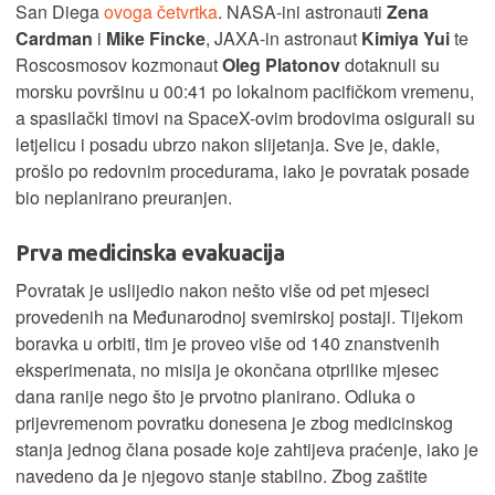
San Diega
ovoga četvrtka
. NASA-ini astronauti
Zena
Cardman
i
Mike Fincke
, JAXA-in astronaut
Kimiya Yui
te
Roscosmosov kozmonaut
Oleg Platonov
dotaknuli su
morsku površinu u 00:41 po lokalnom pacifičkom vremenu,
a spasilački timovi na SpaceX-ovim brodovima osigurali su
letjelicu i posadu ubrzo nakon slijetanja. Sve je, dakle,
prošlo po redovnim procedurama, iako je povratak posade
bio neplanirano preuranjen.
Prva medicinska evakuacija
Povratak je uslijedio nakon nešto više od pet mjeseci
provedenih na Međunarodnoj svemirskoj postaji. Tijekom
boravka u orbiti, tim je proveo više od 140 znanstvenih
eksperimenata, no misija je okončana otprilike mjesec
dana ranije nego što je prvotno planirano. Odluka o
prijevremenom povratku donesena je zbog medicinskog
stanja jednog člana posade koje zahtijeva praćenje, iako je
navedeno da je njegovo stanje stabilno. Zbog zaštite