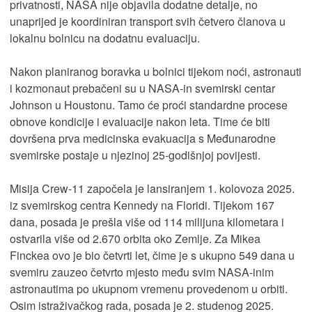
privatnosti, NASA nije objavila dodatne detalje, no
unaprijed je koordiniran transport svih četvero članova u
lokalnu bolnicu na dodatnu evaluaciju.
Nakon planiranog boravka u bolnici tijekom noći, astronauti
i kozmonaut prebačeni su u NASA-in svemirski centar
Johnson u Houstonu. Tamo će proći standardne procese
obnove kondicije i evaluacije nakon leta. Time će biti
dovršena prva medicinska evakuacija s Međunarodne
svemirske postaje u njezinoj 25-godišnjoj povijesti.
Misija Crew-11 započela je lansiranjem 1. kolovoza 2025.
iz svemirskog centra Kennedy na Floridi. Tijekom 167
dana, posada je prešla više od 114 milijuna kilometara i
ostvarila više od 2.670 orbita oko Zemlje. Za Mikea
Finckea ovo je bio četvrti let, čime je s ukupno 549 dana u
svemiru zauzeo četvrto mjesto među svim NASA-inim
astronautima po ukupnom vremenu provedenom u orbiti.
Osim istraživačkog rada, posada je 2. studenog 2025.