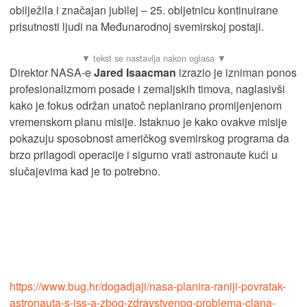
obilježila i značajan jubilej – 25. obljetnicu kontinuirane
prisutnosti ljudi na Međunarodnoj svemirskoj postaji.
Direktor NASA-e
Jared Isaacman
izrazio je izniman ponos
profesionalizmom posade i zemaljskih timova, naglasivši
kako je fokus održan unatoč neplanirano promijenjenom
vremenskom planu misije. Istaknuo je kako ovakve misije
pokazuju sposobnost američkog svemirskog programa da
brzo prilagodi operacije i sigurno vrati astronaute kući u
slučajevima kad je to potrebno.
https://www.bug.hr/dogadjaji/nasa-planira-raniji-povratak-
astronauta-s-iss-a-zbog-zdravstvenog-problema-clana-