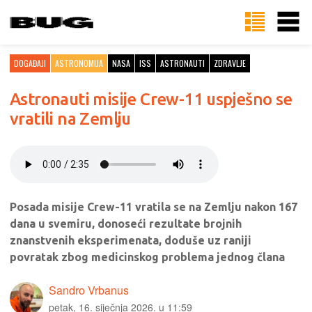
DOGAĐAJI
ASTRONOMIJA
NASA
ISS
ASTRONAUTI
ZDRAVLJE
Astronauti misije Crew-11 uspješno se
vratili na Zemlju
Posada misije Crew-11 vratila se na Zemlju nakon 167
dana u svemiru, donoseći rezultate brojnih
znanstvenih eksperimenata, doduše uz raniji
povratak zbog medicinskog problema jednog člana
Sandro Vrbanus
petak, 16. siječnja 2026. u 11:59