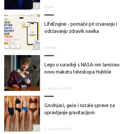
3
petak
LifeEngine - pomaže pri stvaranju i
održavanju zdravih navika
1
četvrtak
Lego u suradnji s NASA-om lansirao
novu maketu teleskopa Hubble
4. kolovoza 2026.
Grudnjaci, gaće i ostale sprave za
upravljanje gravitacijom
27
2. kolovoza 2026.