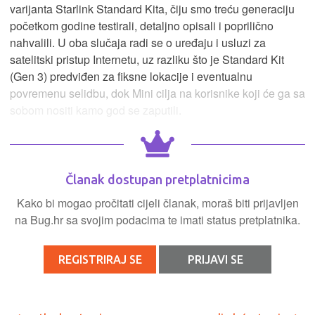
varijanta Starlink Standard Kita, čiju smo treću generaciju
početkom godine testirali, detaljno opisali i poprilično
nahvalili. U oba slučaja radi se o uređaju i usluzi za
satelitski pristup Internetu, uz razliku što je Standard Kit
(Gen 3) predviđen za fiksne lokacije i eventualnu
povremenu selidbu, dok Mini cilja na korisnike koji će ga sa
sobom nositi kamo god se zaputili.
Članak dostupan pretplatnicima
Kako bi mogao pročitati cijeli članak, moraš biti prijavljen
na Bug.hr sa svojim podacima te imati status pretplatnika.
REGISTRIRAJ SE
PRIJAVI SE