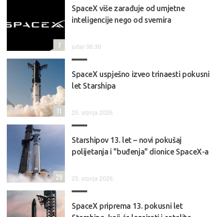
SpaceX više zarađuje od umjetne
inteligencije nego od svemira
7
jučer 06:30
SpaceX uspješno izveo trinaesti pokusni
let Starshipa
11
25. srpnja 2026.
Starshipov 13. let – novi pokušaj
polijetanja i "buđenja" dionice SpaceX-a
29
23. srpnja 2026.
SpaceX priprema 13. pokusni let