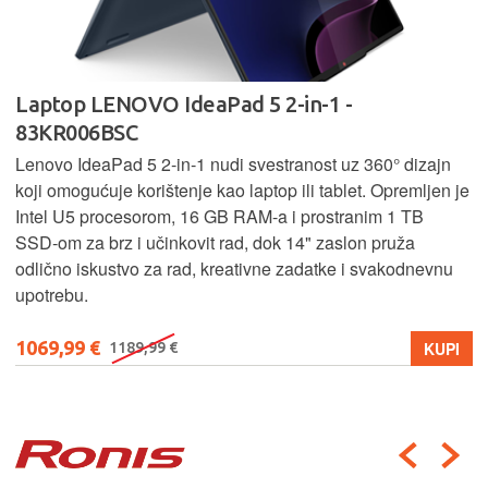
Laptop LENOVO IdeaPad 5 2-in-1 -
83KR006BSC
Lenovo IdeaPad 5 2‑in‑1 nudi svestranost uz 360° dizajn
koji omogućuje korištenje kao laptop ili tablet. Opremljen je
Intel U5 procesorom, 16 GB RAM-a i prostranim 1 TB
SSD‑om za brz i učinkovit rad, dok 14" zaslon pruža
odlično iskustvo za rad, kreativne zadatke i svakodnevnu
upotrebu.
1069,99 €
KUPI
1189,99 €