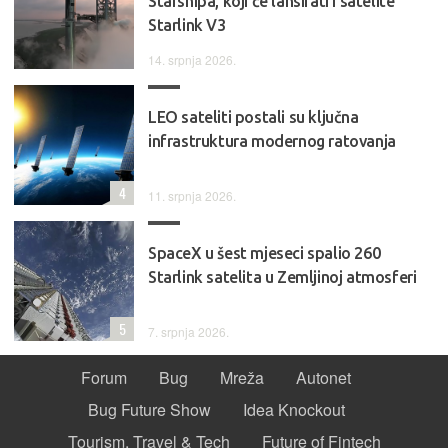
Starshipa, koji će lansirati i satelite
Starlink V3
14. srpnja 2026.
LEO sateliti postali su ključna
infrastruktura modernog ratovanja
4
11. srpnja 2026.
SpaceX u šest mjeseci spalio 260
Starlink satelita u Zemljinoj atmosferi
5
7. srpnja 2026.
Forum
Bug
Mreža
Autonet
Bug Future Show
Idea Knockout
Tourism, Travel & Tech
Future of Fintech