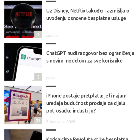
Uz Disney, Netflix također razmišlja o
uvođenju osnovne besplatne usluge
1
subota
ChatGPT nudi razgovor bez ograničenja
s novim modelom za sve korisnike
3
petak
iPhone postaje pretplata: je li najam
uređaja budućnost prodaje za cijelu
potrošačku industriju?
37
3. kolovoza 2026.
Korisnicima Revoluta stiže besplatna