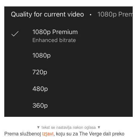
Prema službenoj
izjavi
, koju su za The Verge dali preko