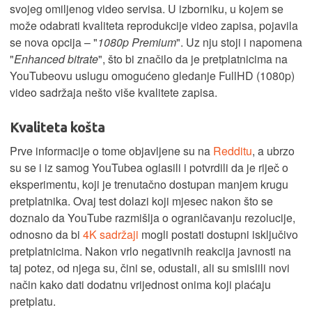
svojeg omiljenog video servisa. U izborniku, u kojem se
može odabrati kvaliteta reprodukcije video zapisa, pojavila
se nova opcija – "
1080p Premium
". Uz nju stoji i napomena
"
Enhanced bitrate
", što bi značilo da je pretplatnicima na
YouTubeovu uslugu omogućeno gledanje FullHD (1080p)
video sadržaja nešto više kvalitete zapisa.
Kvaliteta košta
Prve informacije o tome objavljene su na
Redditu
, a ubrzo
su se i iz samog YouTubea oglasili i potvrdili da je riječ o
eksperimentu, koji je trenutačno dostupan manjem krugu
pretplatnika. Ovaj test dolazi koji mjesec nakon što se
doznalo da YouTube razmišlja o ograničavanju rezolucije,
odnosno da bi
4K sadržaji
mogli postati dostupni isključivo
pretplatnicima. Nakon vrlo negativnih reakcija javnosti na
taj potez, od njega su, čini se, odustali, ali su smislili novi
način kako dati dodatnu vrijednost onima koji plaćaju
pretplatu.