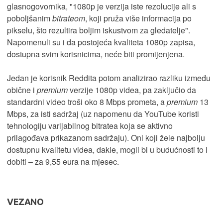
glasnogovornika, "1080p je verzija iste rezolucije ali s
poboljšanim
bitrateom
, koji pruža više informacija po
pikselu, što rezultira boljim iskustvom za gledatelje".
Napomenuli su i da postojeća kvaliteta 1080p zapisa,
dostupna svim korisnicima, neće biti promijenjena.
Jedan je korisnik Reddita potom analizirao razliku između
obične i
premium
verzije 1080p videa, pa zaključio da
standardni video troši oko 8 Mbps prometa, a
premium
13
Mbps, za isti sadržaj (uz napomenu da YouTube koristi
tehnologiju varijabilnog bitratea koja se aktivno
prilagođava prikazanom sadržaju). Oni koji žele najbolju
dostupnu kvalitetu videa, dakle, mogli bi u budućnosti to i
dobiti – za 9,55 eura na mjesec.
VEZANO