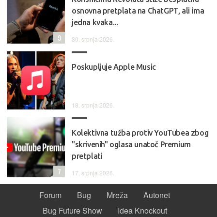
osnovna pretplata na ChatGPT, ali ima
jedna kvaka...
9
30. srpnja 2026.
Poskupljuje Apple Music
18. srpnja 2026.
Kolektivna tužba protiv YouTubea zbog
"skrivenih" oglasa unatoč Premium
pretplati
7
17. srpnja 2026.
Forum
Bug
Mreža
Autonet
Bug Future Show
Idea Knockout