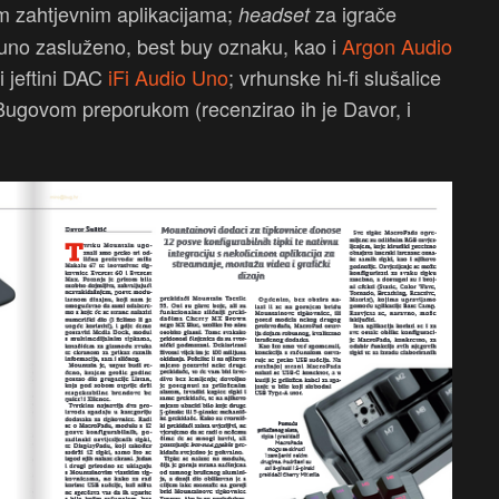
im zahtjevnim aplikacijama;
za igrače
headset
puno zasluženo, best buy oznaku, kao i
Argon Audio
i jeftini DAC
iFi Audio Uno
; vrhunske hi-fi slušalice
Bugovom preporukom (recenzirao ih je Davor, i