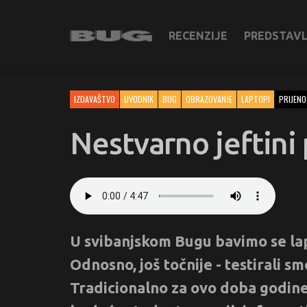
RECENZIJE
PREDSTAV
IZDAVAŠTVO
UVODNIK
BUG
OBRAZOVANJE
LAPTOPI
PRIJENO
Nestvarno jeftini 
U svibanjskom Bugu bavimo se lap
Odnosno, još točnije - testirali s
Tradicionalno za ovo doba godine