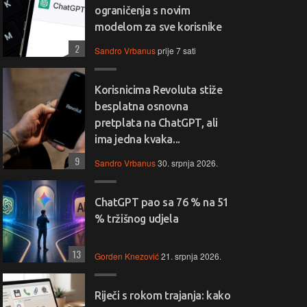
ograničenja s novim
modelom za sve korisnike
2
Sandro Vrbanus
prije 7 sati
Korisnicima Revoluta stiže
besplatna osnovna
pretplata na ChatGPT, ali
ima jedna kvaka...
9
Sandro Vrbanus
30. srpnja 2026.
ChatGPT pao sa 76 % na 51
% tržišnog udjela
13
Gorden Knezović
21. srpnja 2026.
Riječi s rokom trajanja: kako