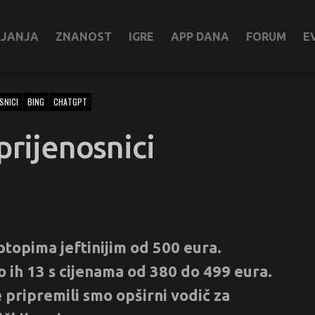
LJANJA
ZNANOST
IGRE
APP DANA
FORUM
E
SNICI
BING
CHATGPT
prijenosnici
topima jeftinijim od 500 eura.
mo ih 13 s cijenama od 380 do 499 eura.
 pripremili smo opširni vodič za