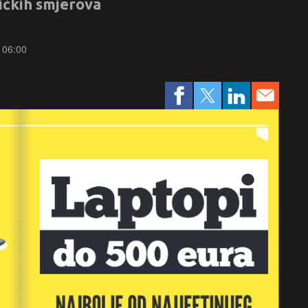
ičkih smjerova
u 06:00