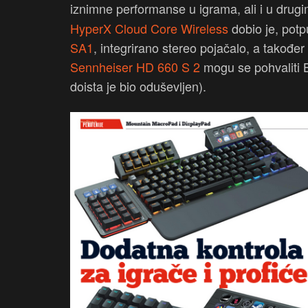
iznimne performanse u igrama, ali i u drug
HyperX Cloud Core Wireless
dobio je, pot
SA1
, integrirano stereo pojačalo, a također 
Sennheiser HD 660 S 2
mogu se pohvaliti 
doista je bio oduševljen).