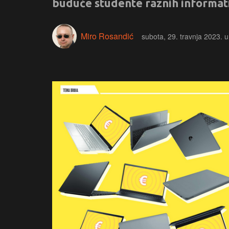
buduće studente raznih informat
Miro Rosandić
subota, 29. travnja 2023. 