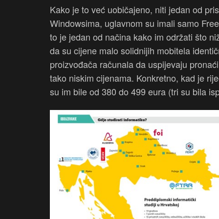
Kako je to već uobičajeno, niti jedan od pris
Windowsima, uglavnom su imali samo FreeDO
to je jedan od načina kako im održati što n
da su cijene malo solidnijih mobitela identi
proizvođača računala da uspijevaju pronaći
tako niskim cijenama. Konkretno, kad je rije
su im bile od 380 do 499 eura (tri su bila i