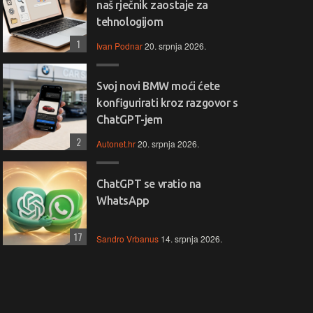
naš rječnik zaostaje za
tehnologijom
1
Ivan Podnar
20. srpnja 2026.
Svoj novi BMW moći ćete
konfigurirati kroz razgovor s
ChatGPT-jem
2
Autonet.hr
20. srpnja 2026.
ChatGPT se vratio na
WhatsApp
17
Sandro Vrbanus
14. srpnja 2026.