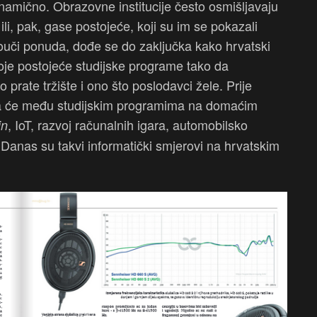
inamično. Obrazovne institucije često osmišljavaju
li, pak, gase postojeće, koji su im se pokazali
rouči ponuda, dođe se do zaključka kako hrvatski
svoje postojeće studijske programe tako da
 prate tržište i ono što poslodavci žele. Prije
i da će među studijskim programima na domaćim
, IoT, razvoj računalnih igara, automobilsko
in
l. Danas su takvi informatički smjerovi na hrvatskim