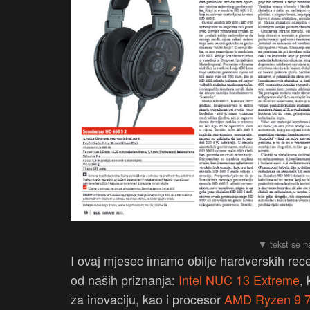
I ovaj mjesec imamo obilje hardverskih re
od naših priznanja:
Intel NUC 13 Extreme
,
za inovaciju, kao i procesor
AMD Ryzen 9 