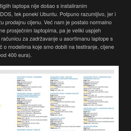
tiglih laptopa nije došao s instaliranim
S, tek poneki Ubuntu. Potpuno razumljivo, jer i
ižu prodajnu cijenu. Već nam je postalo normalno
čne prosječnim laptopima, pa je veliki uspjeh
 računicu za zadržavanje u asortimanu laptope s
č o modelima koje smo dobili na testiranje, cijene
spod 400 eura).