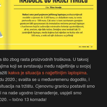
 a što zbog rasta proizvodnih troškova. U takvoj
jima koji se svrstavaju među najjeftinije u svojoj
ažiti
kakva je situacija s najjeftinijim laptopima
.
padu 2020.; svašta se u međuvremenu dogodilo, i
ituacija na tržištu. Cjenovnu granicu postavili smo
), i na naše ugodno iznenađenje, uspjeli smo
 2020. – točno 13 komada!