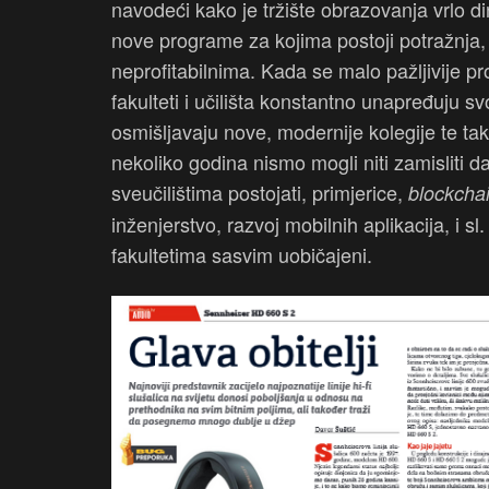
navodeći kako je tržište obrazovanja vrlo d
nove programe za kojima postoji potražnja, i
neprofitabilnima. Kada se malo pažljivije p
fakulteti i učilišta konstantno unapređuju 
osmišljavaju nove, modernije kolegije te tako
nekoliko godina nismo mogli niti zamislit
sveučilištima postojati, primjerice,
blockcha
inženjerstvo, razvoj mobilnih aplikacija, i s
fakultetima sasvim uobičajeni.