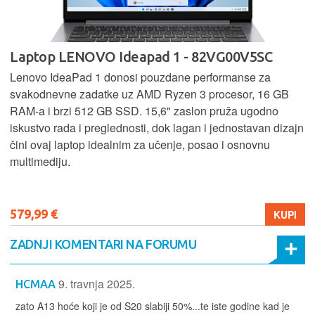
Laptop LENOVO Ideapad 1 - 82VG00V5SC
Lenovo IdeaPad 1 donosi pouzdane performanse za
svakodnevne zadatke uz AMD Ryzen 3 procesor, 16 GB
RAM-a i brzi 512 GB SSD. 15,6" zaslon pruža ugodno
iskustvo rada i preglednosti, dok lagan i jednostavan dizajn
čini ovaj laptop idealnim za učenje, posao i osnovnu
multimediju.
579,99 €
KUPI
ZADNJI KOMENTARI NA FORUMU
9. travnja 2025.
HCMAA
zato A13 hoće koji je od S20 slabiji 50%...te iste godine kad je