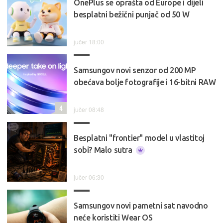
OnePlus se oprašta od Europe i dijeli
besplatni bežični punjač od 50 W
jučer 18:00
Samsungov novi senzor od 200 MP
obećava bolje fotografije i 16-bitni RAW
4
jučer 08:48
Besplatni "frontier" model u vlastitoj
sobi? Malo sutra
jučer 06:30
Samsungov novi pametni sat navodno
neće koristiti Wear OS