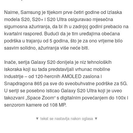
Naime, Samsung je tijekom prve četiri godine od izlaska
modela S20, S20+ i S20 Ultra osiguravao mjesečna
sigurnosna ažuriranja, da bi ih u zadnjoj godini prebacio na
kvartalni raspored. Budući da je tim uređajima obećana
podrška u trajanju od 5 godina, što je za ono vrijeme bilo
sasvim solidno, ažuriranja više neće biti.
Inače, serija Galaxy S20 donijela je niz tehnoloških
iskoraka koji su tada predstavljali vrhunac mobilne
industrije – od 120-hercnih AMOLED zaslona i
Snapdragona 865 pa sve do sveobuhvatne podrške za 5G.
U seriji se posebno isticao Galaxy S20 Ultra koji je uveo
takozvani „Space Zoom“ s digitalnim povećanjem do 100x i
senzorom kamere od 108 MP.