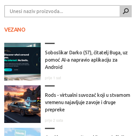
VEZANO
Soboslikar Darko (57), čitatelj Buga, uz
pomoć AI-a napravio aplikaciju za
Android
prije 1 sat
Rods - virtualni suvozač koji u stvarnom
vremenu najavljuje zavoje i druge
prepreke
prije 2 sata