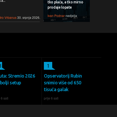
a...
tko plaća, a tko mirno
prodaje lopate
Ivan Podnar
nedjelja
ro Vrbanus
30. srpnja 2026.
3
1
uta: Stremio 2026
Opservatorij Rubin
bolji setup
snimio više od 650
tisuća galak
 6 sati
prije 6 sati