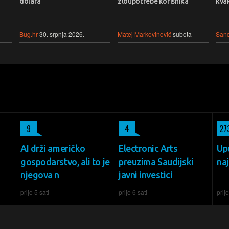
dolara
zloupotrebe korisnika
kvak
Bug.hr
30. srpnja 2026.
Matej Markovinović
subota
Sand
9
4
27
AI drži američko
Electronic Arts
Up
gospodarstvo, ali to je
preuzima Saudijski
naj
njegova n
javni investici
prije 5 sati
prije 6 sati
prije