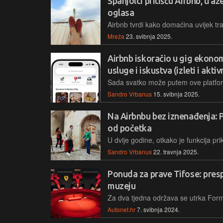
Španjolci pritišću Airbnb, traž
oglasa
Mreža
23. svibnja 2025.
Airbnb iskoračio u gig ekonom
usluge i iskustva (izleti i aktiv
Sandro Vrbanus
15. svibnja 2025.
Na Airbnbu bez iznenađenja: P
od početka
Sandro Vrbanus
22. travnja 2025.
Ponuda za prave Tifose: pres
muzeju
Autonet.hr
7. svibnja 2024.