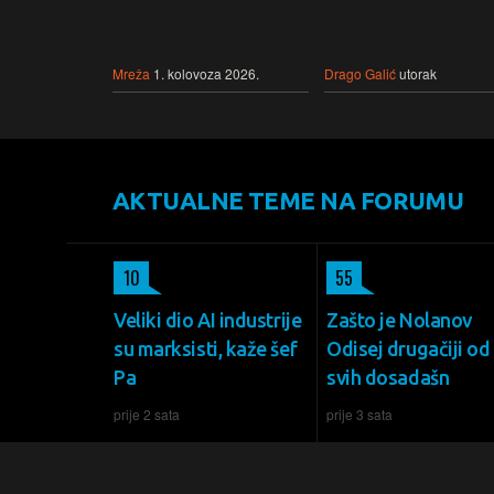
Mreža
1. kolovoza 2026.
Drago Galić
utorak
AKTUALNE TEME NA FORUMU
10
55
Veliki dio AI industrije
Zašto je Nolanov
su marksisti, kaže šef
Odisej drugačiji od
Pa
svih dosadašn
prije 2 sata
prije 3 sata