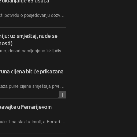
e uklanjanje 65 tisuća
Airbnb tvrdi kako domaćina uvijek traži potvrdu o posjedovanju dozvole za iznajmljivanje svojih smještaja i pridržavanje svih lokalnih pravila.
iju: uz smještaj, nude se
nosti)
Sada svatko može putem ove platforme, dosad namijenjene isključivo najmu smještaja, ponuditi vlastite usluge i tako doći do klijenata, čak i ako se ne bavi isključivo turizmom
una cijena bit će prikazana
U dvije godine, otkako je funkcija prikaza pune cijene smještaja prvi put testirana i potom postala dostupna kao izbor, koristilo ju je 17 milijuna gostiju, pa će po novome biti postavljena svima
1
pavajte u Ferrarijevom
Za dva tjedna održava se utrka Formule 1 na stazi u Imoli, a Ferrari će omogućiti nezaboravno iskustvo za dvoje sretnih navijača Scuderije – za tu priliku muzej u Maranellu bit će nakratko pretvoren u Airbnb