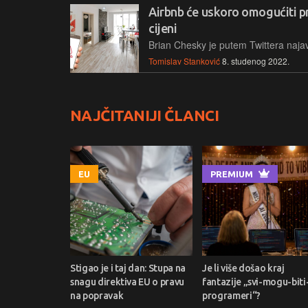
Airbnb će uskoro omogućiti p
cijeni
Tomislav Stanković
8. studenog 2022.
NAJČITANIJI ČLANCI
EU
PREMIUM
Stigao je i taj dan: Stupa na
Je li više došao kraj
snagu direktiva EU o pravu
fantazije „svi-mogu-biti
na popravak
programeri“?