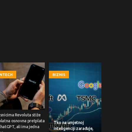
INTECH
BIZNIS
snicima Revoluta stiže
platna osnovna pretplata
Tko na umjetnoj
hatGPT, ali ima jedna
inteligenciji zarađuje,