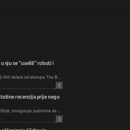
 nju se "uselili" roboti i
Iznajmljivač kuće potražuje više od 12.000 dolara od startupa The Bot Co., tvrdeći da su je unajmili pod lažnim izgovorom i pretvorili ih u improvizirani istraživački laboratorij te napravili veliku štetu
2
totine recenzija prije nego
Nova besplatna platforma, nastala u Srbiji, omogućuje putnicima da uz pomoć naprednih AI modela u nekoliko sekundi dobiju precizan sažetak tisuća recenzija s Bookinga i Airbnba
3