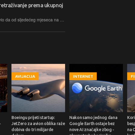
retraživanje prema ukupnoj
Brian Chesky je putem Twittera najavio da od sljedećeg mjeseca na Airbnb servis stiže transparentno pretraživanje smještajnih jedinica prema ukupnoj cijeni tj. bez skrivenih naknada za npr. čišćenje.
AVIJACIJA
INTERNET
F
Boeingu prijeti startup:
Nakon samo jednog dana
Kori
-
JetZero za avion oblika raže
Google Earth ostaje bez
bes
dobiva do tri milijarde
nove AI značajke zbog -
na C