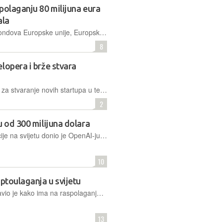
polaganju 80 milijuna eura
ala
Ministarstvo regionalnoga razvoja i fondova Europske unije, Europska investicijska banka i Europski investicijski fond nastavljaju s provedbom plana o financiranju startupa kroz novi Fond rizičnog kapitala
8
lopera i brže stvara
Europski je kontinent najbolje mjesto za stvaranje novih startupa u tehnološkoj industriji, iskazuje brzi rast i okuplja nove talente. U narednih 20 godina postat će predvodnik u nekoliko ključnih sektora
2
u od 300 milijuna dolara
Razvoj najmoćnije umjetne inteligencije na svijetu donio je OpenAI-ju novu investiciju. Nakon ove runde financiranja vrijednost je njihove kompanije postavljena na 27-29 milijardi dolara
10
iptoulaganja u svijetu
Fond rizičnog kapitala Paradigm objavio je kako ima na raspolaganju čak 2,5 milijarde američkih dolara koje planiraju uložiti u projekte vezane uz kriptovalute u svim dijelovima svijeta i fazama razvoja
13