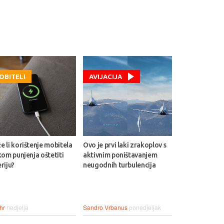
OBITELI
AVIJACIJA
 li korištenje mobitela
Ovo je prvi laki zrakoplov s
kom punjenja oštetiti
aktivnim poništavanjem
riju?
neugodnih turbulencija
hr
nedjelja
Sandro Vrbanus
ponedjeljak