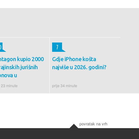
0
7
ntagon kupio 2000
Gdje iPhone košta
ajinskih jurišnih
najviše u 2026. godini?
onova u
e 23 minute
prije 34 minute
povratak na vrh