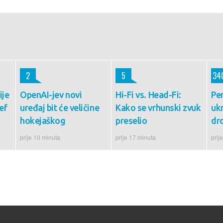
2
5
34
ije
OpenAI-jev novi
Hi-Fi vs. Head-Fi:
Pe
ef
uređaj bit će veličine
Kako se vrhunski zvuk
ukr
hokejaškog
preselio
dr
prije 10 minuta
prije 17 minuta
prij