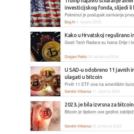
Trump najavio stvaranje ame
investicijskog fonda, slijedi 
Bug.hr
4. veljače 2025.
Kako u Hrvatskoj regulirano in
Dragan Petric
24. studenog 2024.
U SAD-u odobreno 11 javnih in
ulagati u bitcoin
Sandro Vrbanus
11. siječnja 2024.
2023. je bila izvrsna za bitcoi
Sandro Vrbanus
26. prosinca 2023.