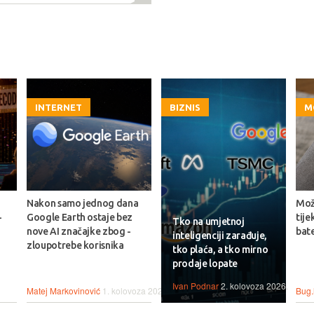
INTERNET
BIZNIS
M
Nakon samo jednog dana
Može
-
Google Earth ostaje bez
tije
Tko na umjetnoj
nove AI značajke zbog -
bate
inteligenciji zarađuje,
zloupotrebe korisnika
tko plaća, a tko mirno
prodaje lopate
Ivan Podnar
2. kolovoza 2026.
Matej Markovinović
1. kolovoza 2026.
Bug.