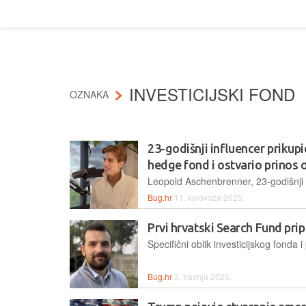
INVESTICIJSKI FOND
OZNAKA
23-godišnji influencer prikupio
hedge fond i ostvario prinos
Bug.hr
11. kolovoza 2025.
Prvi hrvatski Search Fund prip
Bug.hr
3. travnja 2025.