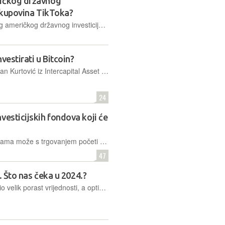
ričkog državnog
li kupovina TikToka?
Pokrenut je postupak osnivanja prvog američkog državnog investicijskog fonda. Pravni stručnjaci se pitaju može li predsjednik osnovati takav fond bez pristanka Kongresa...
vestirati u Bitcoin?
Gosti Tech Radara su Ivana Drlje i Ivan Kurtović iz Intercapital Asset Managementa, tvrtke koja stoji iza jedinog hrvatskog appa koji omogućuje ulaganje u ETF na Bitcoinu
24
vesticijskih fondova koji će
Prvih 11 ETF-ova na američkim burzama može s trgovanjem početi već danas. Velik je to poticaj za tržište kriptovaluta, koje je odmah i reagiralo pozitivnim kretanjima cijena
47
n. Što nas čeka u 2024.?
Bitcoin je tijekom ove godine zabilježio velik porast vrijednosti, a optimisti vjeruju da je pred njim tek sada sljedeći veliki uzlet, potaknut dvama očekivanim događajima već početkom godine