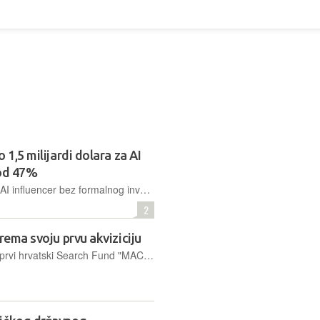
 1,5 milijardi dolara za AI
 od 47%
Leopold Aschenbrenner, 23-godišnji AI influencer bez formalnog investicijskog iskustva, pokrenuo je hedge fond 'Situational Awareness' i prikupio preko 1,5 milijardi dolara
2
rema svoju prvu akviziciju
Specifični oblik investicijskog fonda i prvi hrvatski Search Fund "MACI Search Capital" prikupio je kapital za akviziciju tvrtke do 50 milijuna eura, pa kreće u potragu za potencijalnim metama