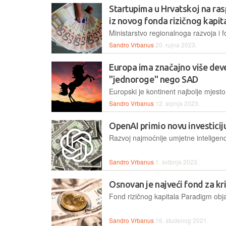
Startupima u Hrvatskoj na ras
iz novog fonda rizičnog kapit
Sandro Vrbanus
20. rujna 2023.
Europa ima značajno više deve
"jednoroge" nego SAD
Sandro Vrbanus
12. srpnja 2023.
OpenAI primio novu investicij
Sandro Vrbanus
1. svibnja 2023.
Osnovan je najveći fond za kr
Sandro Vrbanus
16. studenog 2021.