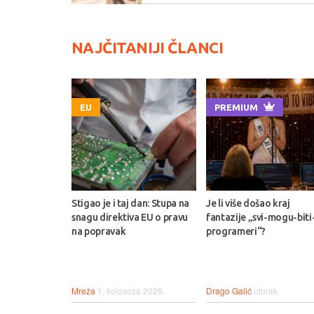
NAJČITANIJI ČLANCI
EU
PREMIUM
Stigao je i taj dan: Stupa na
Je li više došao kraj
snagu direktiva EU o pravu
fantazije „svi-mogu-biti
na popravak
programeri“?
Mreža
1. kolovoza 2026.
Drago Galić
utorak