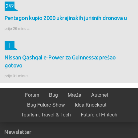
342
Pentagon kupio 2000 ukrajinskih jurišnih dronova u
prije 26 minuta
1
Nissan Qashqai e-Power za Guinnessa: prešao
gotovo
prije 31 minutu
Forum
Bug
Mreža
Autonet
Bug Future Show
Idea Knockout
Tourism, Travel & Tech
Future of Fintech
Newsletter