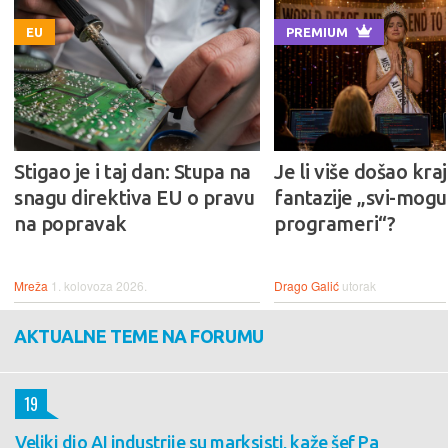
EU
PREMIUM
Stigao je i taj dan: Stupa na
Je li više došao kraj
snagu direktiva EU o pravu
fantazije „svi-mogu-
na popravak
programeri“?
Mreža
1. kolovoza 2026.
Drago Galić
utorak
AKTUALNE TEME NA FORUMU
19
Veliki dio AI industrije su marksisti, kaže šef Pa