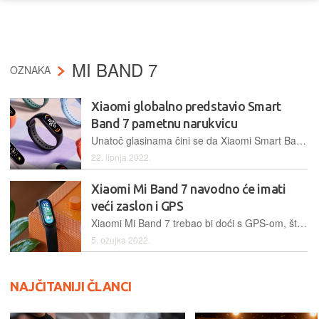
MI BAND 7
OZNAKA
Xiaomi globalno predstavio Smart
Band 7 pametnu narukvicu
Unatoč glasinama čini se da Xiaomi Smart Band 7 ipak neće doći s dugo očekivanom GPS podrškom
22. lipnja 2022.
Xiaomi Mi Band 7 navodno će imati
veći zaslon i GPS
Xiaomi Mi Band 7 trebao bi doći s GPS-om, što će se posebice svidjeti korisnicima koji ne preferiraju nositi pametni telefon sa sobom dok, primjerice, trče ili bicikliraju
5. ožujka 2022.
NAJČITANIJI ČLANCI