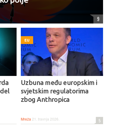
9
EU
rda
Uzbuna među europskim i
odel
svjetskim regulatorima
zbog Anthropica
Mreža
21. travnja 2026.
5