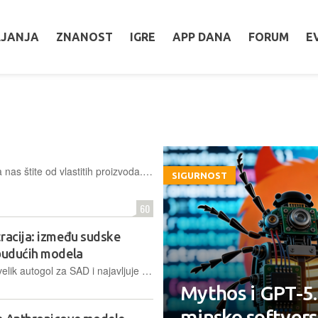
LJANJA
ZNANOST
IGRE
APP DANA
FORUM
E
OpenAI i Anthropic uvjeravaju nas da nas štite od vlastitih proizvoda. U međuvremenu jedu svoje partnere, svoje kupce i državni proračun (srećom, samo američki, za sada)
SIGURNOST
60
tracija: između sudske
 budućih modela
Kritičari ocjenjuje cijelu epizodu kao velik autogol za SAD i najavljuje da će sljedećih šest mjeseci pokazati koliko će američki modeli izgubiti na korisnosti i hoće li kineski modeli postati primjetno bolji.
Mythos i GPT-5.
minsko softvers