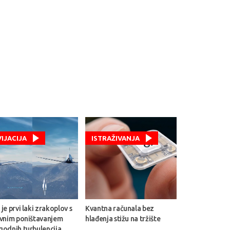
VIJACIJA
ISTRAŽIVANJA
je prvi laki zrakoplov s
Kvantna računala bez
ivnim poništavanjem
hlađenja stižu na tržište
godnih turbulencija