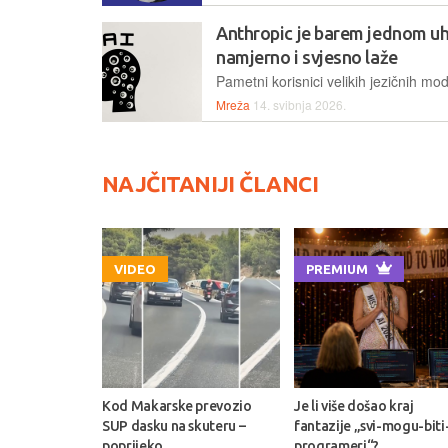
Anthropic je barem jednom u
namjerno i svjesno laže
Mreža
14. svibnja 2026.
NAJČITANIJI ČLANCI
VIDEO
PREMIUM
Kod Makarske prevozio
Je li više došao kraj
SUP dasku na skuteru –
fantazije „svi-mogu-biti
poprijeko
programeri“?