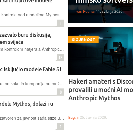
za Anthropicove modele
Ivan Podnar
11. svibnja 2026.
Anthropic je izborio ukidanje izvoznih kontrola nad modelima Mythos 5 i Fable 5 tek pošto je Dario Amodei u sastancima s administracijom zamijenjen suosnivačem Tomom Brownom, koji je obećao robusnije zaštitne mehanizme, odnosno poručio joj ono što je željela čuti
1
zazvalo buru diskusija,
SIGURNOST
jem svijeta
Nakon što je američka vlada izvoznom kontrolom natjerala Anthropic da povuče Fable 5 i Mythos 5, reakcije iz američke administracije, sigurnosne i pravne struke, programerske zajednice i europskih prijestolnica razilaze se oko jednog pitanja: nužna sigurnosna intervencija ili presedan koji ugrožava tržište
13
 isključio modele Fable 5 i
Hakeri amateri s Disco
Nalog je ciljao samo strane državljane, no kako ih kompanija ne može filtrirati u stvarnom vremenu, najmoćniji su modeli ostali nedostupni svima na svijetu. U pozadini je navodni proboj koji je otkrio tek nekoliko otprije poznatih propusta
provalili u moćni AI m
8
Anthropic Mythos
odelu Mythos, dolazi i u
Bug.hr
25. travnja 2026.
Model Mythos koji je u travnju ostao zatvoren za javnost sada stiże u 150 organizacija diljem svijeta pa i u europske zemlje: Francusku, Njemačku, Italiju, Švicarsku, Nizozemsku, Španjolsku, Belgiju, Švedsku.
1