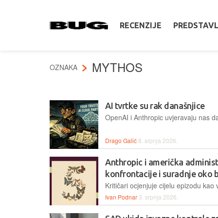
RECENZIJE
PREDSTAV
MYTHOS
OZNAKA
AI tvrtke su rak današnjice
Drago Galić
8. srpnja 2026.
Anthropic i američka adminis
konfrontacije i suradnje oko
Ivan Podnar
3. srpnja 2026.