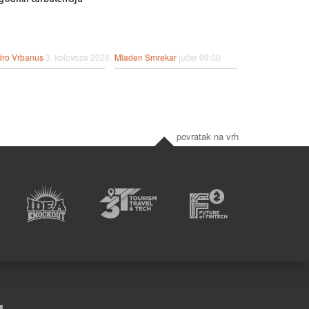
ro Vrbanus
3. kolovoza 2026.
Mladen Smrekar
jučer 09:00
povratak na vrh