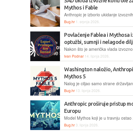
SAD ukida izvozne kontrole 
Mythos i Fable
Bug.hr
1. srpnja 2026.
Povlačenje Fablea i Mythosa i
optužbi, sumnji i nelagode dil
Ivan Podnar
14. lipnja 2026.
Washington naložio, Anthropic
Mythos 5
Bug.hr
13. lipnja 2026.
Anthropic proširuje pristup m
Europu
Bug.hr
3. lipnja 2026.