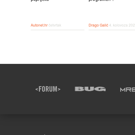
Autonet.hr
četvrtak
Drago Galić
4. kolovoza 202