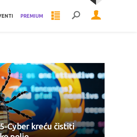
VENTI
PREMIUM
5-Cyber kreću čistiti
ko polje