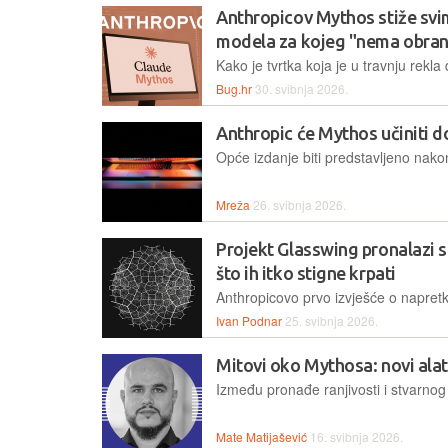
Anthropicov Mythos stiže svim
modela za kojeg "nema obra
Bug.hr
30. svibnja 2026.
Anthropic će Mythos učiniti d
Mreža
26. svibnja 2026.
Projekt Glasswing pronalazi 
što ih itko stigne krpati
Ivan Podnar
25. svibnja 2026.
Mitovi oko Mythosa: novi alat
Mate Matijašević
16. svibnja 2026.