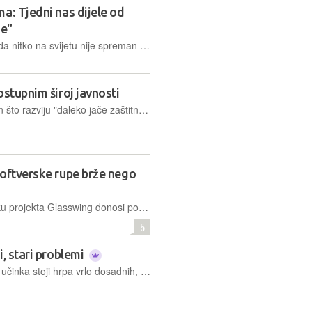
a: Tjedni nas dijele od
ne"
Kako je tvrtka koja je u travnju rekla da nitko na svijetu nije spreman za Mythos, uključujući nju samu, za sedam tjedana procijenila da jest, i zašto taj zaokret pada točno tjednima prije izlaska na burzu
ostupnim široj javnosti
Opće izdanje biti predstavljeno nakon što razviju "daleko jače zaštitne mjere" i nakon konzultacija s ključnim partnerima, uključujući američke i savezničke vlade.
softverske rupe brže nego
Anthropicovo prvo izvješće o napretku projekta Glasswing donosi podatke koji su istovremeno fascinantni i prilično alarmantni za svakoga tko se bavi mrežnom sigurnošću.
5
i, stari problemi
Između pronađe ranjivosti i stvarnog učinka stoji hrpa vrlo dosadnih, ali vrlo stvarnih prepreka