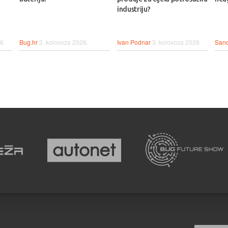
industriju?
6.
Bug.hr
2. kolovoza 2026.
Ivan Podnar
3. kolovoza 2026.
Sand