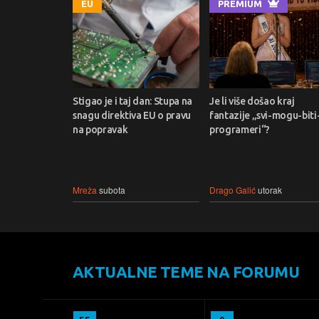
EU
PREMIUM
Stigao je i taj dan: Stupa na
Je li više došao kraj
snagu direktiva EU o pravu
fantazije „svi-mogu-biti
na popravak
programeri“?
Mreža
subota
Drago Galić
utorak
AKTUALNE TEME NA FORUMU