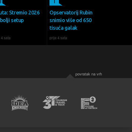
3
1
uta: Stremio 2026
Opservatorij Rubin
bolji setup
snimio više od 650
tisuća galak
e 4 sata
prije 4 sata
povratak na vrh