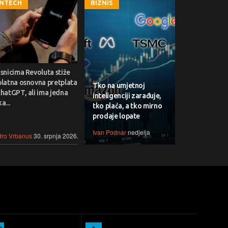
INTECH
BIZNIS
snicima Revoluta stiže
platna osnovna pretplata
Tko na umjetnoj
hatGPT, ali ima jedna
inteligenciji zarađuje,
a...
tko plaća, a tko mirno
prodaje lopate
Ivan Podnar
nedjelja
ro Vrbanus
30. srpnja 2026.