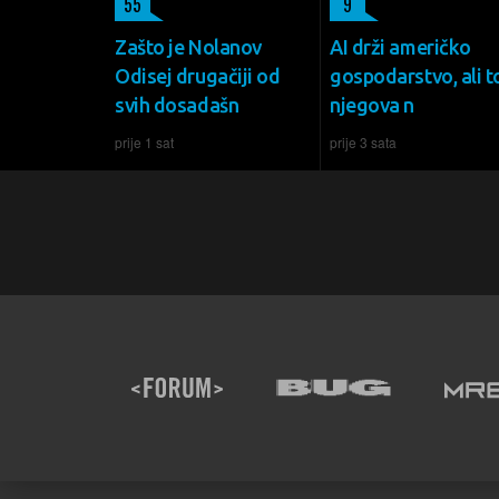
55
9
Zašto je Nolanov
AI drži američko
Odisej drugačiji od
gospodarstvo, ali to
svih dosadašn
njegova n
prije 1 sat
prije 3 sata