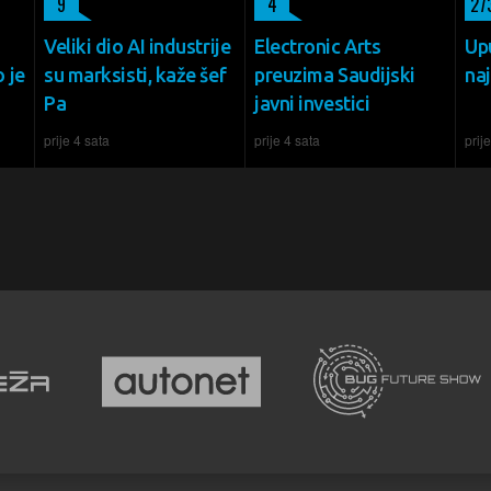
9
4
27
Veliki dio AI industrije
Electronic Arts
Up
 je
su marksisti, kaže šef
preuzima Saudijski
naj
Pa
javni investici
prije 4 sata
prije 4 sata
prij