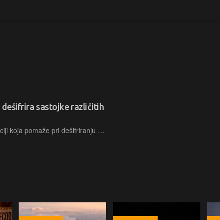
 dešifrira sastojke različitih
Riječ je o potencijalno korisnoj aplikaciji koja pomaže pri dešifriranju sastojaka navedenih na često vrlo sitno tiskanim deklaracijama te otkriva potencijalno štetne sastojka i pridonosi kod donošenja informiranih odluka o kupnji…