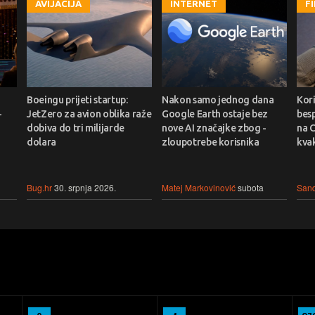
AVIJACIJA
INTERNET
F
Boeingu prijeti startup:
Nakon samo jednog dana
Kori
-
JetZero za avion oblika raže
Google Earth ostaje bez
bes
dobiva do tri milijarde
nove AI značajke zbog -
na C
dolara
zloupotrebe korisnika
kvak
Bug.hr
30. srpnja 2026.
Matej Markovinović
subota
Sand