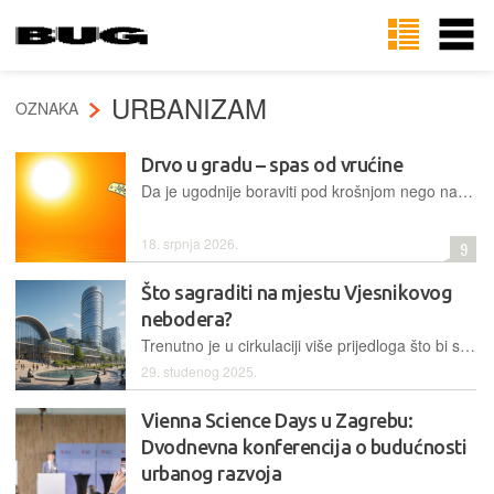
URBANIZAM
OZNAKA
Drvo u gradu – spas od vrućine
Da je ugodnije boraviti pod krošnjom nego na vrelom asfaltu zna svatko, ali ne zna koliko je to unosno i za zdravlje korisno. To znaju znanstvenici – jer su istraživali. Vrlo egzaktno, dakako
18. srpnja 2026.
9
Što sagraditi na mjestu Vjesnikovog
nebodera?
Trenutno je u cirkulaciji više prijedloga što bi se moglo sagraditi na mjestu gdje se sada nalazi opožareni kostur bivšeg Vjesnikovog nebodera
29. studenog 2025.
Vienna Science Days u Zagrebu:
Dvodnevna konferencija o budućnosti
urbanog razvoja