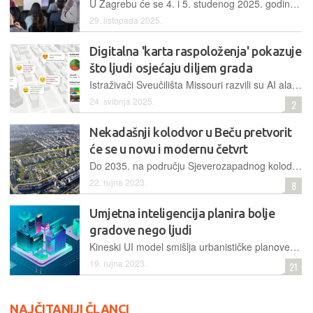
U Zagrebu će se 4. i 5. studenog 2025. godine održati konferencija Vienna Science Days , posvećena aktualnim i budućim izazovima urbanog razvoja
29. listopada 2025.
Digitalna 'karta raspoloženja' pokazuje
što ljudi osjećaju diljem grada
Istraživači Sveučilišta Missouri razvili su AI alat koji analizira objave na društvenim mrežama i pomaže službenicima u razvoju i planiranju grada
24. svibnja 2025.
2
Nekadašnji kolodvor u Beču pretvorit
će se u novu i modernu četvrt
Do 2035. na području Sjeverozapadnog kolodvora niknut će nova gradska četvrt s oko 6.500 stanova te 4.700 novih radnih mjesta. Fokus je, između ostaloga, na održivom i pristupačnom stanovanju
22. rujna 2023.
8
Umjetna inteligencija planira bolje
gradove nego ljudi
Kineski UI model smišlja urbanističke planove koji za 50 posto nadmašuju ljudske dizajne u tri najmanje metrike: pristupu uslugama, zelenim površinama i protočnosti prometa
19. rujna 2023.
21
NAJČITANIJI ČLANCI