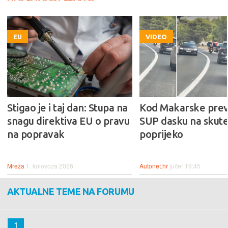
EU
VIDEO
Stigao je i taj dan: Stupa na
Kod Makarske prev
snagu direktiva EU o pravu
SUP dasku na skute
na popravak
poprijeko
Mreža
1. kolovoza 2026.
Autonet.hr
jučer 19:45
AKTUALNE TEME NA FORUMU
1