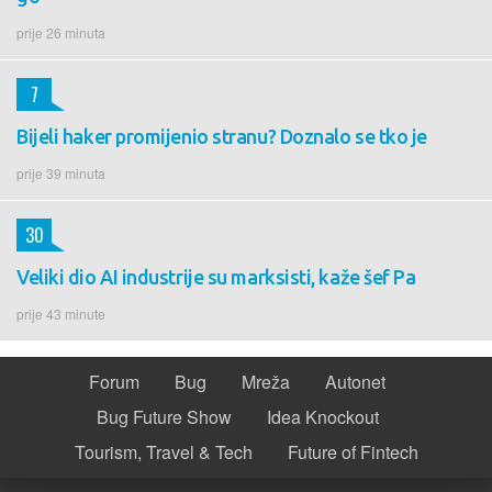
prije 26 minuta
7
Bijeli haker promijenio stranu? Doznalo se tko je
prije 39 minuta
30
Veliki dio AI industrije su marksisti, kaže šef Pa
prije 43 minute
Forum
Bug
Mreža
Autonet
Bug Future Show
Idea Knockout
Tourism, Travel & Tech
Future of Fintech