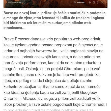
Brave na novoj kartici prikazuje šačicu statističkih podataka,
a mnoge će vjerojatno iznenaditi koliko će trackera i oglasa
biti blokirano tek letimičnim surfanjem tipičnim web-
stranicama…
Brave Browser danas je vrlo popularan web-preglednik,
koji je tijekom godina postao prepoznat po činjenici da je
jedan od najboljih
browsera
koji velik naglasak stavlja na
sigurnost i privatnost svojih korisnika, a da se pritom ne
narušavaju performanse, kao ni da se znatno reduciraju
mogućnosti. Oslanja se na projekt Chromium, pa je već
samim time jasno o kakvom je kalibru web-preglednika
riječ, a u prilog mu ide i činjenica da obiluje raznim
korisnim značajkama. Sve to samo znači da se nameće
kao idealno rješenje kada se želi zamijeniti Googleov
Chrome ili Microsoftov Edge, a pritom želi zadržati velik
izbor proširenja i sve ostale pogodnosti koje Chrome nudi, i
to podjednako vrijedi za mobilne platforme, kao i za