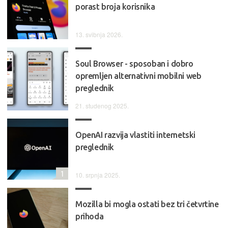
porast broja korisnika
13. svibnja 2026.
Soul Browser - sposoban i dobro
opremljen alternativni mobilni web
preglednik
21. studenog 2025.
OpenAI razvija vlastiti internetski
preglednik
1
10. srpnja 2025.
Mozilla bi mogla ostati bez tri četvrtine
prihoda