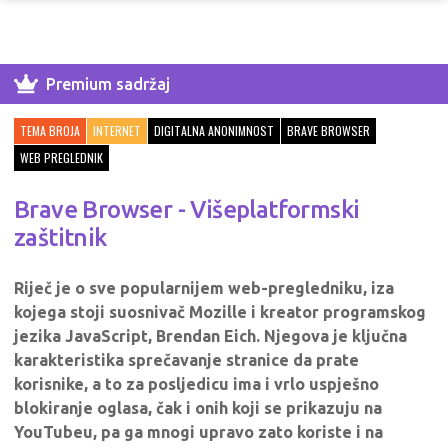
Premium sadržaj
TEMA BROJA
INTERNET
DIGITALNA ANONIMNOST
BRAVE BROWSER
WEB PREGLEDNIK
Brave Browser - Višeplatformski
zaštitnik
Riječ je o sve popularnijem web-pregledniku, iza
kojega stoji suosnivač Mozille i kreator programskog
jezika JavaScript, Brendan Eich. Njegova je ključna
karakteristika sprečavanje stranice da prate
korisnike, a to za posljedicu ima i vrlo uspješno
blokiranje oglasa, čak i onih koji se prikazuju na
YouTubeu, pa ga mnogi upravo zato koriste i na