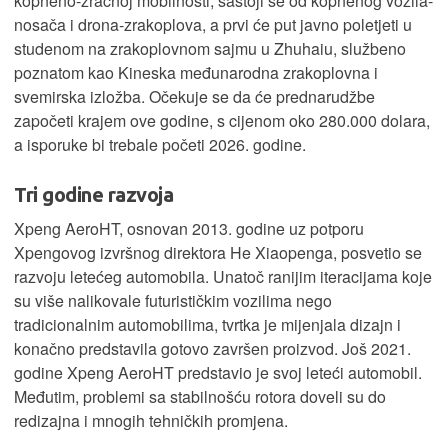
kopneno-zračnoj mobilnosti, sastoji se od kopnenog vozila-
nosača i drona-zrakoplova, a prvi će put javno poletjeti u
studenom na zrakoplovnom sajmu u Zhuhaiu, službeno
poznatom kao Kineska međunarodna zrakoplovna i
svemirska izložba. Očekuje se da će prednarudžbe
započeti krajem ove godine, s cijenom oko 280.000 dolara,
a isporuke bi trebale početi 2026. godine.
Tri godine razvoja
Xpeng AeroHT, osnovan 2013. godine uz potporu
Xpengovog izvršnog direktora He Xiaopenga, posvetio se
razvoju letećeg automobila. Unatoč ranijim iteracijama koje
su više nalikovale futurističkim vozilima nego
tradicionalnim automobilima, tvrtka je mijenjala dizajn i
konačno predstavila gotovo završen proizvod. Još 2021.
godine Xpeng AeroHT predstavio je svoj leteći automobil.
Međutim, problemi sa stabilnošću rotora doveli su do
redizajna i mnogih tehničkih promjena.