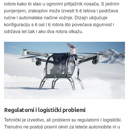
rotore kako bi stao u ogromni prtljažnik nosača. S jednim
punjenjem, zrakoplov može izvesti 5-6 letova i podržava
ručne i automatske načine vožnje. Dizajn uključuje
konfiguraciju s 6 osi i 6 rotora što povećava sigurnost i
održava let čak i ako dva rotora otkažu.
Regulatorni i logistički problemi
Tehnički je izvedivo, ali problemi su regulatorni i logistički.
Trenutno ne postoji pravni okvir za leteće automobile ni u