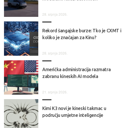
28. srpnja 2026.
Rekord šangajske burze: Tko je CXMT i
koliko je značajan za Kinu?
28. srpnja 2026.
Američka administracija razmatra
zabranu kineskih AI modela
21. srpnja 2026.
Kimi K3 novi je kineski takmac u
području umjetne inteligencije