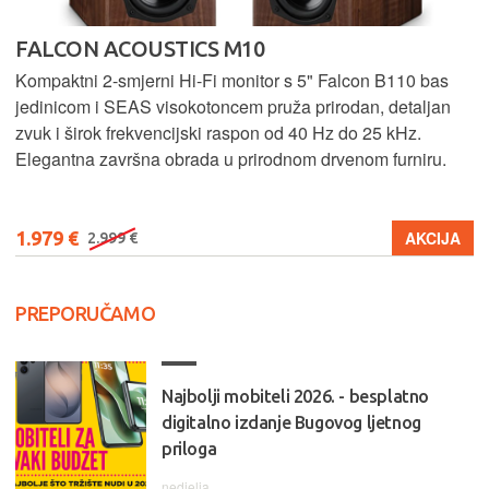
FALCON ACOUSTICS M10
Kompaktni 2-smjerni Hi-Fi monitor s 5" Falcon B110 bas
jedinicom i SEAS visokotoncem pruža prirodan, detaljan
zvuk i širok frekvencijski raspon od 40 Hz do 25 kHz.
Elegantna završna obrada u prirodnom drvenom furniru.
1.979 €
AKCIJA
2.999 €
PREPORUČAMO
Najbolji mobiteli 2026. - besplatno
digitalno izdanje Bugovog ljetnog
priloga
nedjelja