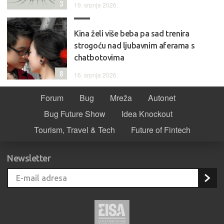
3
19. srpnja 2026.
Kina želi više beba pa sad trenira
strogoću nad ljubavnim aferama s
chatbotovima
8
16. srpnja 2026.
Forum
Bug
Mreža
Autonet
Bug Future Show
Idea Knockout
Tourism, Travel & Tech
Future of Fintech
Newsletter