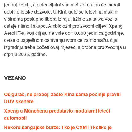
jednoj zemlji, a potencijalni vlasnici vjerojatno će morati
dobiti pilotske dozvole. U Kini, gdje se letovi na niskim
visinama postupno liberaliziraju, tržište za takva vozila
ostaje nišno i skupo. Ambiciozni proizvodni ciljevi Xpeng
AeroHT-a, koji ciljaju na više od 10.000 jedinica godišnje,
ovise o uspješnom osnivanju tvornice za montažu, čija
izgradnja treba početi ovaj mjesec, a probna proizvodnja u
srpnju 2025. godine.
VEZANO
Osigurač, ne proboj: zašto Kina sama počinje praviti
DUV skenere
Xpeng u Münchenu predstavio modularni leteći
automobil
Rekord šangajske burze: Tko je CXMT i koliko je