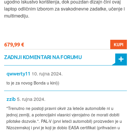
ugodno iskustvo korištenja, dok pouzdan dizajn čini ovaj
laptop odličnim izborom za svakodnevne zadatke, učenje i
multimediju.
679,99 €
KUPI
ZADNJI KOMENTARI NA FORUMU
10. rujna 2024.
qwwerty11
to je za novog Bonda u kini))
5. rujna 2024.
zzib
"Trenutno ne postoji pravni okvir za leteće automobile ni u
jednoj zemlji, a potencijalni vlasnici vjerojatno će morati dobiti
pilotske dozvole.". PAL-V (prvi leteći automobil) proizveden je u
Nizozemskoj i prvi je koji je dobio EASA certifikat (prihvaćen u