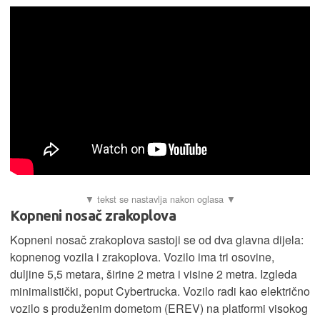
Kopneni nosač zrakoplova
Kopneni nosač zrakoplova sastoji se od dva glavna dijela:
kopnenog vozila i zrakoplova. Vozilo ima tri osovine,
duljine 5,5 metara, širine 2 metra i visine 2 metra. Izgleda
minimalistički, poput Cybertrucka. Vozilo radi kao električno
vozilo s produženim dometom (EREV) na platformi visokog