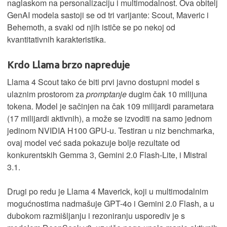
naglaskom na personalizaciju i multimodalnost. Ova obitelj
GenAI modela sastoji se od tri varijante: Scout, Maveric i
Behemoth, a svaki od njih ističe se po nekoj od
kvantitativnih karakteristika.
Krdo Llama brzo napreduje
Llama 4 Scout tako će biti prvi javno dostupni model s
ulaznim prostorom za
promptanje
dugim čak 10 milijuna
tokena. Model je sačinjen na čak 109 milijardi parametara
(17 milijardi aktivnih), a može se izvoditi na samo jednom
jedinom NVIDIA H100 GPU-u. Testiran u niz benchmarka,
ovaj model već sada pokazuje bolje rezultate od
konkurentskih Gemma 3, Gemini 2.0 Flash-Lite, i Mistral
3.1.
Drugi po redu je Llama 4 Maverick, koji u multimodalnim
mogućnostima nadmašuje GPT-4o i Gemini 2.0 Flash, a u
dubokom razmišljanju i rezoniranju usporediv je s