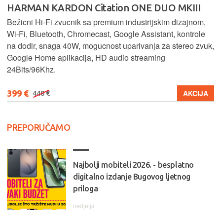
HARMAN KARDON Citation ONE DUO MKIII
Bežicni Hi-Fi zvucnik sa premium industrijskim dizajnom,
Wi-Fi, Bluetooth, Chromecast, Google Assistant, kontrole
na dodir, snaga 40W, mogucnost uparivanja za stereo zvuk,
Google Home aplikacija, HD audio streaming
24Bits/96Khz.
399 €
AKCIJA
448 €
PREPORUČAMO
Najbolji mobiteli 2026. - besplatno
digitalno izdanje Bugovog ljetnog
priloga
nedjelja