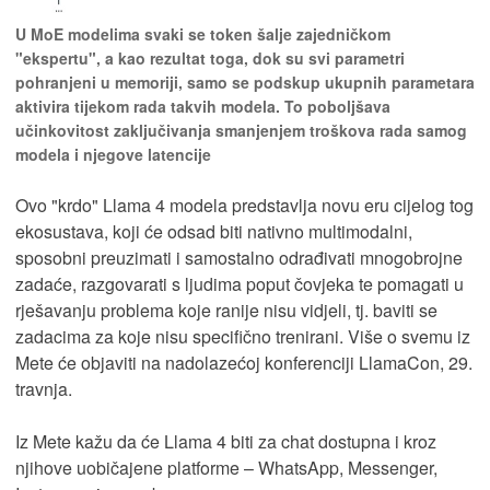
U MoE modelima svaki se token šalje zajedničkom
"ekspertu", a kao rezultat toga, dok su svi parametri
pohranjeni u memoriji, samo se podskup ukupnih parametara
aktivira tijekom rada takvih modela. To poboljšava
učinkovitost zaključivanja smanjenjem troškova rada samog
modela i njegove latencije
Ovo "krdo" Llama 4 modela predstavlja novu eru cijelog tog
ekosustava, koji će odsad biti nativno multimodalni,
sposobni preuzimati i samostalno odrađivati mnogobrojne
zadaće, razgovarati s ljudima poput čovjeka te pomagati u
rješavanju problema koje ranije nisu vidjeli, tj. baviti se
zadacima za koje nisu specifično trenirani. Više o svemu iz
Mete će objaviti na nadolazećoj konferenciji LlamaCon, 29.
travnja.
Iz Mete kažu da će Llama 4 biti za chat dostupna i kroz
njihove uobičajene platforme – WhatsApp, Messenger,