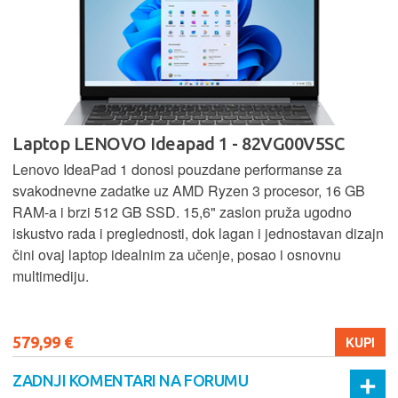
Laptop LENOVO Ideapad 1 - 82VG00V5SC
Lenovo IdeaPad 1 donosi pouzdane performanse za
svakodnevne zadatke uz AMD Ryzen 3 procesor, 16 GB
RAM-a i brzi 512 GB SSD. 15,6" zaslon pruža ugodno
iskustvo rada i preglednosti, dok lagan i jednostavan dizajn
čini ovaj laptop idealnim za učenje, posao i osnovnu
multimediju.
579,99 €
KUPI
ZADNJI KOMENTARI NA FORUMU