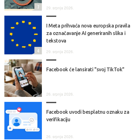
7
29. srpnja 2026.
I Meta prihvaća nova europska pravila
za označavanje AI generiranih slika i
tekstova
4
29. srpnja 2026.
Facebook će lansirati "svoj TikTok"
26. srpnja 2026.
Facebook uvodi besplatnu oznaku za
verifikaciju
26. srpnja 2026.