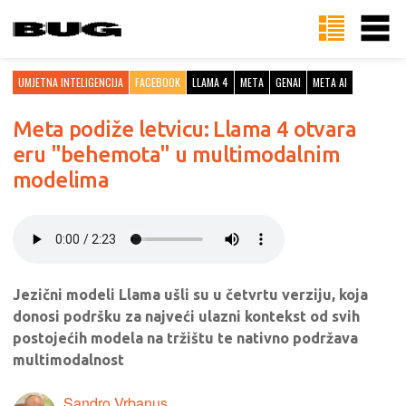
UMJETNA INTELIGENCIJA
FACEBOOK
LLAMA 4
META
GENAI
META AI
Meta podiže letvicu: Llama 4 otvara
eru "behemota" u multimodalnim
modelima
Jezični modeli Llama ušli su u četvrtu verziju, koja
donosi podršku za najveći ulazni kontekst od svih
postojećih modela na tržištu te nativno podržava
multimodalnost
Sandro Vrbanus