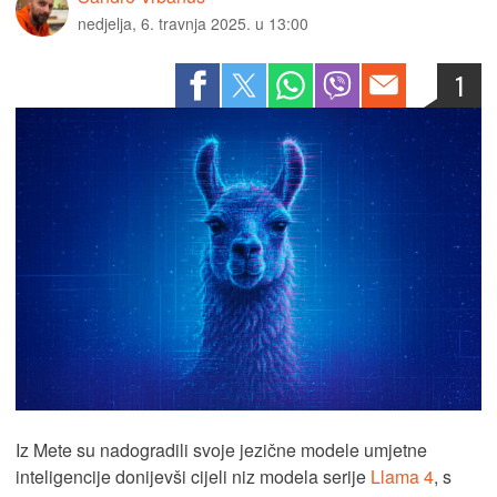
nedjelja, 6. travnja 2025. u 13:00
1
Iz Mete su nadogradili svoje jezične modele umjetne
inteligencije donijevši cijeli niz modela serije
Llama 4
, s