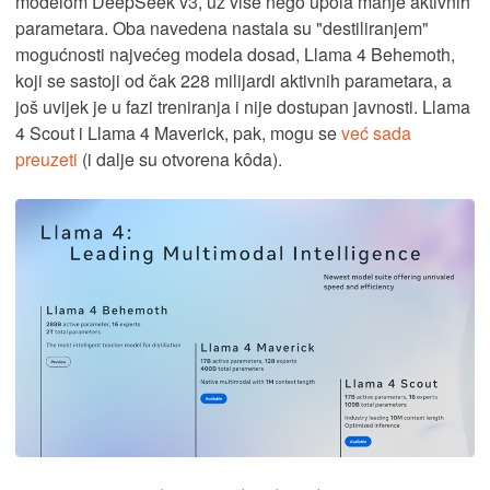
modelom DeepSeek v3, uz više nego upola manje aktivnih
parametara. Oba navedena nastala su "destiliranjem"
mogućnosti najvećeg modela dosad, Llama 4 Behemoth,
koji se sastoji od čak 228 milijardi aktivnih parametara, a
još uvijek je u fazi treniranja i nije dostupan javnosti. Llama
4 Scout i Llama 4 Maverick, pak, mogu se
već sada
preuzeti
(i dalje su otvorena kôda).