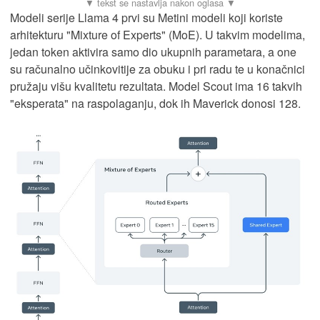
Modeli serije Llama 4 prvi su Metini modeli koji koriste
arhitekturu "Mixture of Experts" (MoE). U takvim modelima,
jedan token aktivira samo dio ukupnih parametara, a one
su računalno učinkovitije za obuku i pri radu te u konačnici
pružaju višu kvalitetu rezultata. Model Scout ima 16 takvih
"eksperata" na raspolaganju, dok ih Maverick donosi 128.