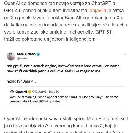
OpenAI će demonstrirati novije verzije za ChatGPT-a i
GPT-4 u ponedjeljak putem livestreama,
objavila
je tvrtka
na X u petak. Izvršni direktor Sam Altman rekao je na X-u
da tvrtka na ovom događaju neće najaviti sljedeću iteraciju
svoje konverzacijske umjetne inteligencije, GPT-5 ili
tražilice pokretane umjetnom inteligencijom.
OpenAI također pokušava ostati ispred Meta Platforms, koji
je u travnju objavio AI otvorenog koda, Llama 3, koji je
nadmašio izvedbu većine danas dostupnih modela AI za