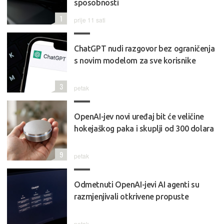
sposobnosti
1
prije 11 sati
ChatGPT nudi razgovor bez ograničenja
s novim modelom za sve korisnike
3
petak
OpenAI-jev novi uređaj bit će veličine
hokejaškog paka i skuplji od 300 dolara
9
petak
Odmetnuti OpenAI-jevi AI agenti su
razmjenjivali otkrivene propuste
petak