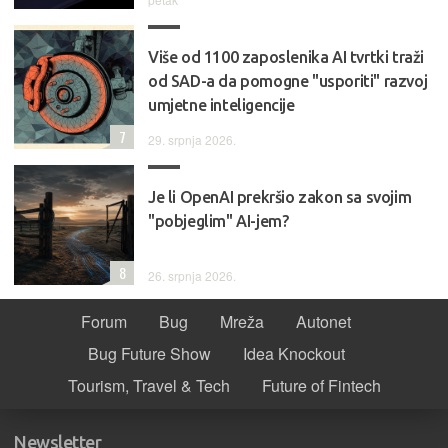
Više od 1100 zaposlenika AI tvrtki traži
od SAD-a da pomogne "usporiti" razvoj
umjetne inteligencije
7
29. srpnja 2026.
Je li OpenAI prekršio zakon sa svojim
"pobjeglim" AI-jem?
8
26. srpnja 2026.
Forum
Bug
Mreža
Autonet
Bug Future Show
Idea Knockout
Tourism, Travel & Tech
Future of Fintech
Newsletter