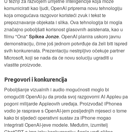
U težnji za razvojem umjetne inteligencije koja može
komunicirati kao ljudi, OpenAI priprema novu tehnologiju
koja omogućava razgovor koristeći zvuk i tekst te
prepoznavanje objekata i slika. Ova tehnologija bi mogla
značajno poboljšati korisnost glasovnih asistenata, kao u
filmu "Ona"
Spikea Jonze
. OpenAI planira uskoro javnu
demonstraciju, čime još jednom potvrđuje da želi biti ispred
svih konkurenata. Prezentaciju nestrpljivo očekuje partner
Microsoft, koji se nada da će novu soluciju ugraditi u
vlastite proizvode.
Pregovori i konkurencija
Poboljšanje vizualnih i audio mogućnosti moglo bi
omogućiti OpenAI-ju da proda svoj razgovorni AI Appleu pa
pogoni milijarde Appleovih uređaja. Proizvođač iPhonea
vodio je rasprave s OpenAI-jem posljednjih mjeseci o tome
kako bi sljedeći operativni sustav za iPhone mogao
integrirati OpenAI-jeve modele. Međutim, izumitelj
ChatGPT-a ima jaku konkurenciju: Apple vodi slične