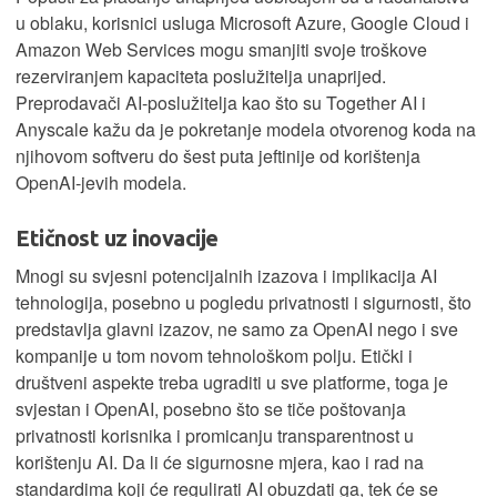
u oblaku, korisnici usluga Microsoft Azure, Google Cloud i
Amazon Web Services mogu smanjiti svoje troškove
rezerviranjem kapaciteta poslužitelja unaprijed.
Preprodavači AI-poslužitelja kao što su Together AI i
Anyscale kažu da je pokretanje modela otvorenog koda na
njihovom softveru do šest puta jeftinije od korištenja
OpenAI-jevih modela.
Etičnost uz inovacije
Mnogi su svjesni potencijalnih izazova i implikacija AI
tehnologija, posebno u pogledu privatnosti i sigurnosti, što
predstavlja glavni izazov, ne samo za OpenAI nego i sve
kompanije u tom novom tehnološkom polju. Etički i
društveni aspekte treba ugraditi u sve platforme, toga je
svjestan i OpenAI, posebno što se tiče poštovanja
privatnosti korisnika i promicanju transparentnost u
korištenju AI. Da li će sigurnosne mjera, kao i rad na
standardima koji će regulirati AI obuzdati ga, tek će se