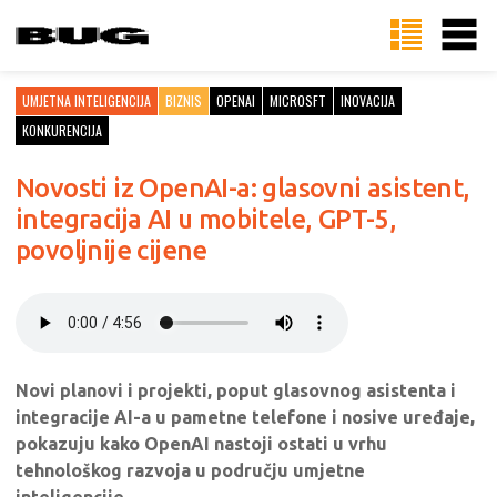
UMJETNA INTELIGENCIJA
BIZNIS
OPENAI
MICROSFT
INOVACIJA
KONKURENCIJA
Novosti iz OpenAI-a: glasovni asistent,
integracija AI u mobitele, GPT-5,
povoljnije cijene
Novi planovi i projekti, poput glasovnog asistenta i
integracije AI-a u pametne telefone i nosive uređaje,
pokazuju kako OpenAI nastoji ostati u vrhu
tehnološkog razvoja u području umjetne