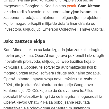
razgovore s Googleom. Kao što smo
pisali
,
Sam Altman
također radi s čuvenim dizajnerom
Jonyjem Iveom
na
zasebnom uređaju s umjetnom inteligencijom, projektom
koji bi mogao prikupiti milijarde dolara financiranja od
investitora, uključujući Emerson Collective i Thrive Capital.
Jako zauzeta ekipa
Sam Altman i ekipa su kako izgleda jako zauzeti i drugim
novim projektima. OpenAI namjerava pokrenuti i niz drugih
inovativnih proizvoda, uključujući web tražilicu koja bi
konkurirala Googleu te softver za automatizaciju koji bi
mogao ubrzati razvoj softvera i druge računalne zadatke.
OpenAI planira najaviti svoju novu tražilicu 13. svibnja
2024., što je strateški planirano dan prije Googleove
konferencije I/O. Očekuje se da će ovu novu tražilicu
pokretati Microsoftov Bing i da će integrirati mogućnosti iz
OpenAI-jevog ChatGPT-a za poboljšanje rezultata
pretraživanja s odgovorima generiranim umjetnom