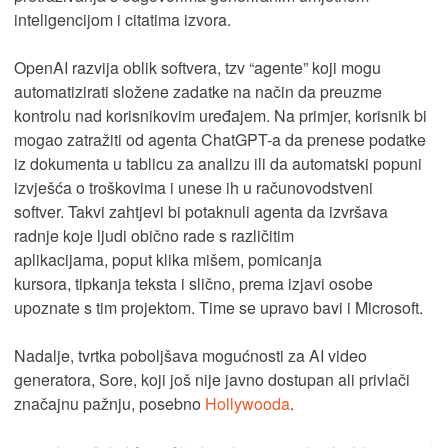
inteligencijom i citatima izvora.
OpenAI razvija oblik softvera, tzv “agente” koji mogu
automatizirati složene zadatke na način da preuzme
kontrolu nad korisnikovim uređajem. Na primjer, korisnik bi
mogao zatražiti od agenta ChatGPT-a da prenese podatke
iz dokumenta u tablicu za analizu ili da automatski popuni
izvješća o troškovima i unese ih u računovodstveni
softver. Takvi zahtjevi bi potaknuli agenta da izvršava
radnje koje ljudi obično rade s različitim
aplikacijama, poput klika mišem, pomicanja
kursora, tipkanja teksta i slično, prema izjavi osobe
upoznate s tim projektom. Time se upravo bavi i Microsoft.
Nadalje, tvrtka poboljšava mogućnosti za AI video
generatora, Sore, koji još nije javno dostupan ali privlači
značajnu pažnju, posebno
Hollywooda
.