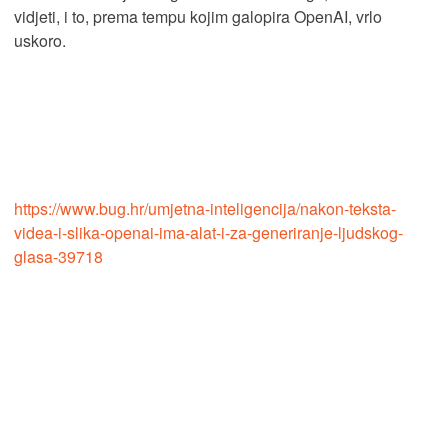
vidjeti, i to, prema tempu kojim galopira OpenAI, vrlo
uskoro.
https://www.bug.hr/umjetna-inteligencija/nakon-teksta-
videa-i-slika-openai-ima-alat-i-za-generiranje-ljudskog-
glasa-39718