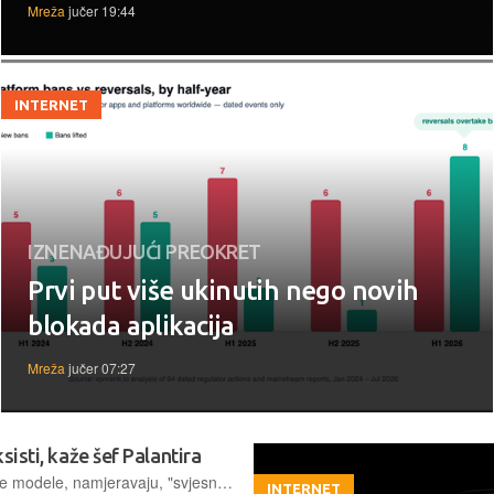
Mreža
jučer 19:44
INTERNET
IZNENAĐUJUĆI PREOKRET
Prvi put više ukinutih nego novih
blokada aplikacija
Mreža
jučer 07:27
ksisti, kaže šef Palantira
Brojne tvrtke koje grade velike jezične modele, namjeravaju, "svjesno ili ne, zauzeti sredstva proizvodnje svojih navodnih partnera", uvjeren je Karp
INTERNET