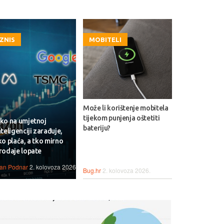
IZNIS
MOBITELI
Može li korištenje mobitela
tijekom punjenja oštetiti
ko na umjetnoj
bateriju?
nteligenciji zarađuje,
ko plaća, a tko mirno
rodaje lopate
van Podnar
2. kolovoza 2026.
Bug.hr
2. kolovoza 2026.