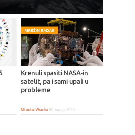
MREŽIN RADAR
5
Krenuli spasiti NASA-in
satelit, pa i sami upali u
probleme
Miroslav Wranka
30. srpnja 2026.