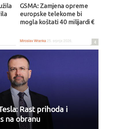
užila
GSMA: Zamjena opreme
ila
europske telekome bi
mogla koštati 40 milijardi €
Miroslav Wranka
25. srpnja 2026.
4
Tesla: Rast prihoda i
us na obranu