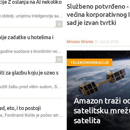
ije Z oslanja na AI nekoliko
Službeno potvrđeno -
većina korporativnog I
Zaboravite na obraćanje prijateljima i obitelji, umjetna inteligencija sada postaje prva adresa generacije Z kada je u pitanju traženje savjeta
sad je izvan tvrtki
4
ije zadatke u hotelima i
Miroslav Wranka
30. srpnja 2026.
Dok se hrvatski turistički sektor i ove godine suočava s kroničnim nedostatkom radne snage, sve više pažnje privlače tehnološka rješenja koja mogu rasteretiti postojeće zaposlenike
10
TELEKOMUNIKACIJE
ti za glazbu koju je uzeo s
Prema presudi, na koju je moguće uložiti žalbu pred višim sudom, Suno će morati platiti odštetu koja tek treba biti određena.
Amazon traži o
, eto, i to postoji
satelitsku mrež
Vođen vlastitim fobijama od krvi i igala, Ferdinand Kohle je počeo istraživati ​​tehnologiju mikroigala i propitivati ​​kako bi ona mogla promijeniti iskustvo tetoviranja
satelita