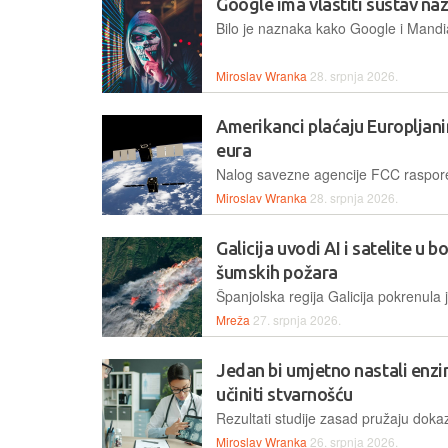
Google ima vlastiti sustav na
Miroslav Wranka
28. srpnja 2026.
Amerikanci plaćaju Europljanim
eura
Miroslav Wranka
28. srpnja 2026.
Galicija uvodi AI i satelite u b
šumskih požara
Mreža
27. srpnja 2026.
Jedan bi umjetno nastali en
učiniti stvarnošću
Miroslav Wranka
26. srpnja 2026.