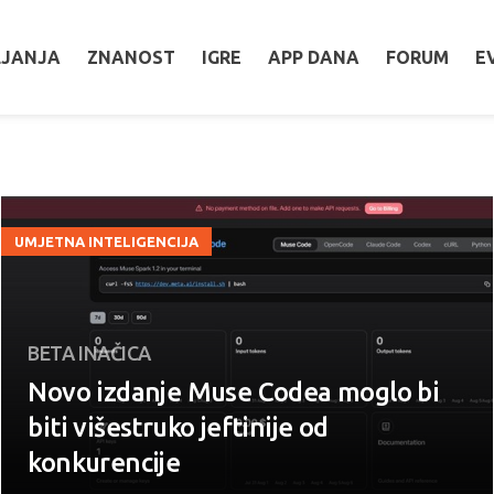
LJANJA
ZNANOST
IGRE
APP DANA
FORUM
E
UMJETNA INTELIGENCIJA
BETA INAČICA
Novo izdanje Muse Codea moglo bi
biti višestruko jeftinije od
konkurencije