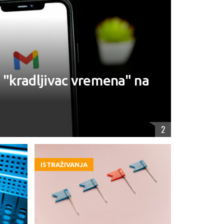
i "kradljivac vremena" na
2
ISTRAŽIVANJA