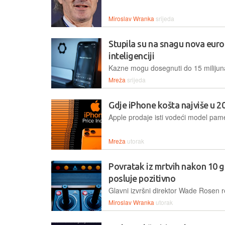
Miroslav Wranka
srijeda
Stupila su na snagu nova euro
inteligenciji
Mreža
srijeda
Gdje iPhone košta najviše u 2
Mreža
utorak
Povratak iz mrtvih nakon 10 
posluje pozitivno
Miroslav Wranka
utorak