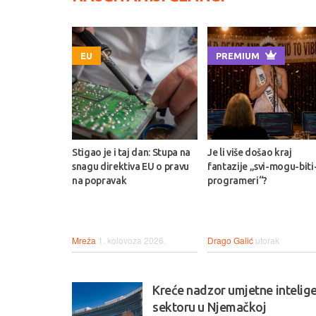
EU
PREMIUM
Stigao je i taj dan: Stupa na
Je li više došao kraj
snagu direktiva EU o pravu
fantazije „svi-mogu-biti
na popravak
programeri“?
Mreža
1. kolovoza 2026.
Drago Galić
utorak
Kreće nadzor umjetne intelige
sektoru u Njemačkoj