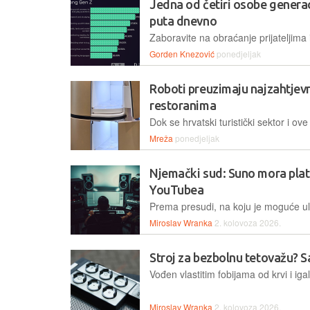
Jedna od četiri osobe generac
puta dnevno
Gorden Knezović
ponedjeljak
Roboti preuzimaju najzahtjevn
restoranima
Mreža
ponedjeljak
Njemački sud: Suno mora plati
YouTubea
Miroslav Wranka
2. kolovoza 2026.
Stroj za bezbolnu tetovažu? Sad
Miroslav Wranka
2. kolovoza 2026.