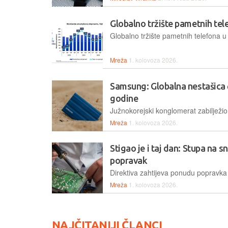
Globalno tržište pametnih tel
Mreža
1. kolovoza 2026.
Samsung: Globalna nestašica 
godine
Mreža
1. kolovoza 2026.
Stigao je i taj dan: Stupa na 
popravak
Mreža
1. kolovoza 2026.
NAJČITANIJI ČLANCI