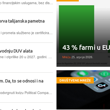
Cilj je osigurati svima pravičan pristup financijskim uslugama, bez diskriminacije koja bi bila posljedica djelovanja umjetne inteligencije.
prva talijanska pametna
Talijansko Ministarstvo infrastrukture i prometa službeno je certificiralo napuljsku obilaznicu Tangenziale di Napoli kao prvu pametnu cestu u zemlji
43 % farmi u EU
izvodnju DUV alata
Plan je proizvesti ih oko pet ove godine i otprilike 20 u 2027. godini. Zasad neće predstavljati neposrednu komercijalnu prijetnju nizozemskom dobavljaču ASML, čini se
Mreža
25. srpnja 2026.
m. Da, to se odnosi i na
DRUŠTVENE MREŽE
Vodeći modeli umjetne inteligencije podvrgnuti kvizu Political Compass u velikoj su mjeri završili u libertarijansko-ljevom kvadrantu - čak je i Grok više lijevo usmjeren nego što bi se očekivalo.