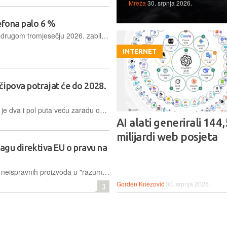
Mreža
30. srpnja 2026.
efona palo 6 %
Globalno tržište pametnih telefona u drugom tromjesečju 2026. zabilježilo je pad isporuka od šest posto na godišnjoj razini
INTERNET
čipova potrajat će do 2028.
Južnokorejski konglomerat zabilježio je dva i pol puta veću zaradu od prodaje čipova, ali je ceh platio odjel za mobilne uređaje.
AI alati generirali 144,
milijardi web posjeta
snagu direktiva EU o pravu na
Direktiva zahtijeva ponudu popravka neispravnih proizvoda u "razumnom roku" i "po razumnoj cijeni". Proizvođači će također morati objaviti priručnike za popravak i cijene rezervnih dijelova
Gorden Knezović
30. srpnja 2026.
3