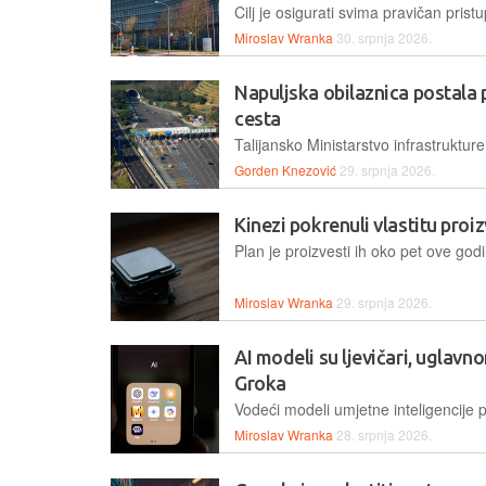
Miroslav Wranka
30. srpnja 2026.
Napuljska obilaznica postala 
cesta
Gorden Knezović
29. srpnja 2026.
Kinezi pokrenuli vlastitu pro
Miroslav Wranka
29. srpnja 2026.
AI modeli su ljevičari, uglavno
Groka
Miroslav Wranka
28. srpnja 2026.