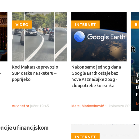
VIDEO
INTERNET
B
Kod Makarske prevozio
Nakon samo jednog dana
-
SUP dasku na skuteru –
Google Earth ostaje bez
T
poprijeko
nove AI značajke zbog -
i
zloupotrebe korisnika
t
p
I
Autonet.hr
jučer 19:45
Matej Markovinović
1. kolovoza 2026.
ncije u financijskom
INTERNET