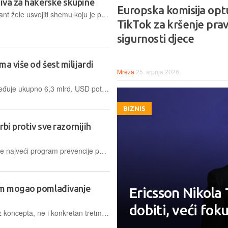
ziva za hakerske skupine
Europska komisija opt
Bilo je naznaka kako Google i Mandiant žele usvojiti shemu koju je pokrenuo Microsoft. No, čini se kako su od toga odustali
TikTok za kršenje prav
sigurnosti djece
a više od šest milijardi
Mreža
25. srpnja 2026.
Nalog savezne agencije FCC raspoređuje ukupno 6,3 mlrd. USD poticajnih isplata među satelitskim operaterima, pri čemu će SES primiti 89 posto, Eutelsat osam posto, a kanadski Telesat tri posto.
BIZNIS
orbi protiv sve razornijih
Španjolska regija Galicija pokrenula je najveći program prevencije požara, oslanjajući se na umjetnu inteligenciju, satelite i mrežu nadzornih kamera kako bi požare otkrivala u svega nekoliko minuta
zim mogao pomlađivanje
Ericsson Nikola 
dobiti, veći fok
Rezultati studije zasad pružaju dokaz koncepta, ne i konkretan tretman protiv starenja spreman za upotrebu kod ljudi. Ipak, sličan pristup mogao bi biti korišten i u drugim područjima