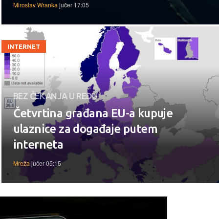
Miroslav Wranka
jučer 17:05
INTERNET
BEZ ČEKANJA U REDU
Četvrtina građana EU-a kupuje
ulaznice za događaje putem
interneta
Mreža
jučer 05:15