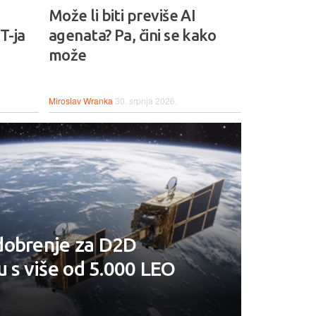
Može li biti previše AI
T-ja
agenata? Pa, čini se kako
može
Miroslav Wranka
30. srpnja 2026.
dobrenje za D2D
u s više od 5.000 LEO