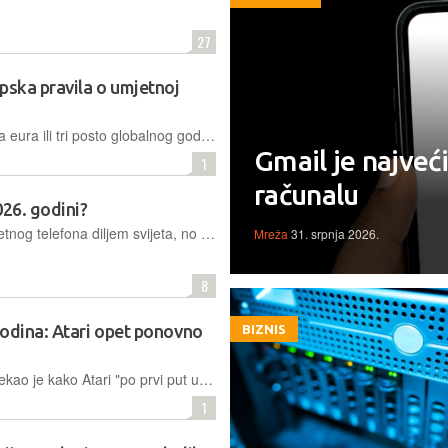
27
pska pravila o umjetnoj
Kazne mogu dosegnuti do 15 milijuna eura ili tri posto globalnog godišnjeg prihoda za tvrtke i 750 tisuća eura za institucije, tijela i agencije Unije
Gmail je najveć
1
računalu
026. godini?
Apple prodaje isti vodeći model pametnog telefona diljem svijeta, no njegova maloprodajna cijena znatno se razlikuje od tržišta do tržišta
Mreža
31. srpnja 2026.
8
godina: Atari opet ponovno
BIZNIS
Glavni izvršni direktor Wade Rosen rekao je kako Atari "po prvi put u nekoliko godina postiže operativnu profitabilnost". Uvjeren je kako će nastaviti generirati održivi rast
1