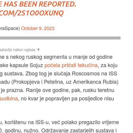
HAS BEEN REPORTED.
R.COM/2S1O0OXUNQ
oraSpace)
October 9, 2023
ćine s nekog ruskog segmenta u manje od godine
ruske kapsule Sojuz
počela prštati tekućina
, za koju
nog sustava. Zbog tog je slučaja Roscosmos na ISS
osadu (Prokopjeva i Petelina, uz Amerikanca Rubia)
je prazna. Ranije ove godine, pak, rusku teretnu
 sudbina
, no kvar je popravljen pa posljedice nisu
, korištenu na ISS-u, već polako pregazilo vrijeme
0. godinu, nužno. Održavanje zastarjelih sustava i