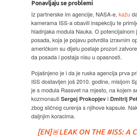
Ponavljaju se problemi
Iz partnerske im agencije, NASA-e,
kažu
da
kamerama ISS-a obavili inspekciju te primijet
hladnjaka modula Nauka. O potencijalnom 
posada, koja je pojavu potvrdila izravnim 
američkom su dijelu postaje prozori zatvore
da posada i postaja nisu u opasnosti.
Pojašnjeno je i da je ruska agencija prva prim
ISS dostavljen još 2010. godine, misijom 
je s modula Rassvet na mjesto, na kojem se 
kozmonauti
i
Sergej Prokopjev
Dmitrij Pe
zbog sličnog curenja s njihove kapsule. Nak
daljnjim koracima.
[EN]🚨LEAK ON THE
#ISS
: A