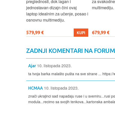
izbor za
preglednosti, dok lagan i
za svakodnev
kuće i
jednostavan dizajn čini ovaj
multimediju.
e.
laptop idealnim za učenje, posao i
osnovnu multimediju.
579,99 €
679,99 €
KUPI
KUPI
ZADNJI KOMENTARI NA FORU
10. listopada 2023.
Ajar
ta tvoja barka malašto pušta na sve strane ... htt
10. listopada 2023.
HCMAA
znači ukrajinci sad napadaju ruse i u svemiru...rusi po
modula...recimo sa svojih tenkova...kartonska ambala