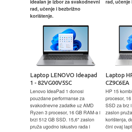
nosti za
idealan je izbor za svakodnevni
rad, učenje 
rad, učenje i bezbrižno
korištenje.
IdeaPad
Laptop LENOVO Ideapad
Laptop HP
SC
1 - 82VG00V5SC
CZ9C6EA
 3 s Ryzen 5
Lenovo IdeaPad 1 donosi
HP 15 komb
RAM-a nudi
pouzdane performanse za
procesor, 1
še aplikacija
svakodnevne zadatke uz AMD
SSD za brz i 
 moderan
Ryzen 3 procesor, 16 GB RAM-a i
zaslon pruž
D
brzi 512 GB SSD. 15,6" zaslon
korištenja, 
up podacima,
pruža ugodno iskustvo rada i
čini ovaj la