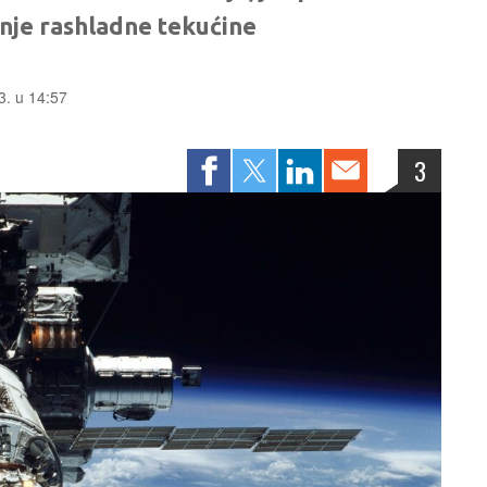
renje rashladne tekućine
3. u 14:57
3