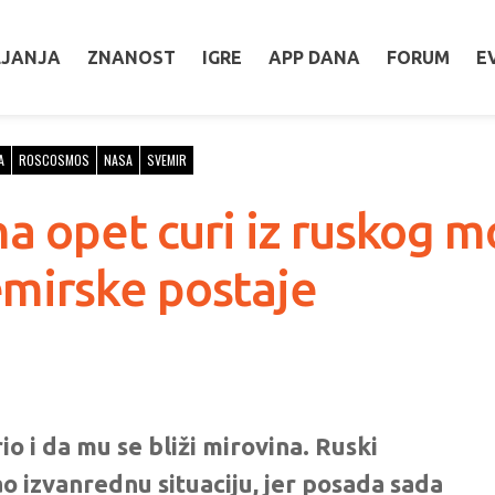
LJANJA
ZNANOST
IGRE
APP DANA
FORUM
E
A
ROSCOSMOS
NASA
SVEMIR
a opet curi iz ruskog 
mirske postaje
io i da mu se bliži mirovina. Ruski
o izvanrednu situaciju, jer posada sada