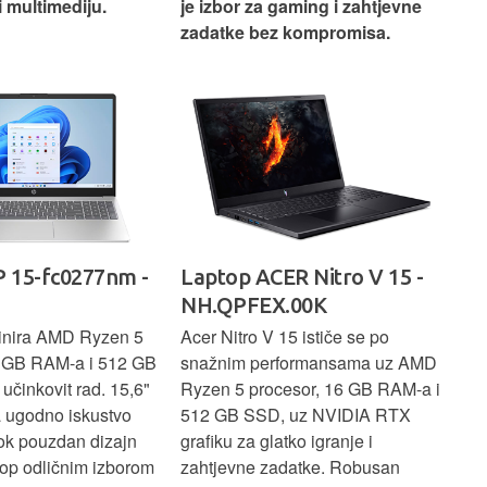
i multimediju.
je izbor za gaming i zahtjevne
vrh
zadatke bez kompromisa.
pro
rad
 15-fc0277nm -
Laptop ACER Nitro V 15 -
La
NH.QPFEX.00K
Sl
inira AMD Ryzen 5
Acer Nitro V 15 ističe se po
Len
6 GB RAM-a i 512 GB
snažnim performansama uz AMD
Ryz
učinkovit rad. 15,6"
Ryzen 5 procesor, 16 GB RAM-a i
TB 
a ugodno iskustvo
512 GB SSD, uz NVIDIA RTX
dov
dok pouzdan dizajn
grafiku za glatko igranje i
pru
ptop odličnim izborom
zahtjevne zadatke. Robusan
dok