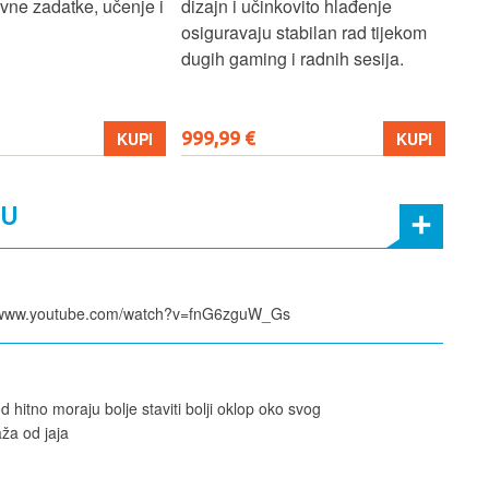
ne zadatke, učenje i
dizajn i učinkovito hlađenje
mul
osiguravaju stabilan rad tijekom
pro
dugih gaming i radnih sesija.
999,99 €
699
KUPI
KUPI
MU
ps://www.youtube.com/watch?v=fnG6zguW_Gs
d hitno moraju bolje staviti bolji oklop oko svog
ža od jaja