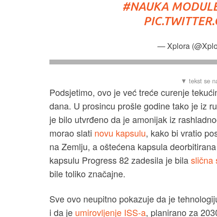
#NAUKA
MODULE 
PIC.TWITTE
— Xplora (@Xpl
Podsjetimo, ovo je već treće curenje teku
dana. U prosincu prošle godine tako je iz 
je bilo utvrđeno da je amonijak iz rashlad
morao slati
novu kapsulu
, kako bi vratio p
na Zemlju, a oštećena kapsula deorbitirana 
kapsulu Progress 82 zadesila je bila
slična
bile toliko značajne.
Sve ovo neupitno pokazuje da je tehnologiju
i da je
umirovljenje ISS-a
, planirano za 203