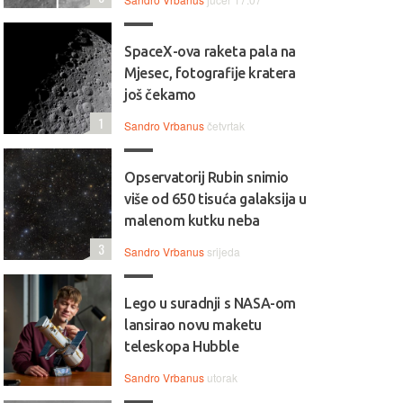
SpaceX-ova raketa pala na
Mjesec, fotografije kratera
još čekamo
1
Sandro Vrbanus
četvrtak
Opservatorij Rubin snimio
više od 650 tisuća galaksija u
malenom kutku neba
3
Sandro Vrbanus
srijeda
Lego u suradnji s NASA-om
lansirao novu maketu
teleskopa Hubble
Sandro Vrbanus
utorak