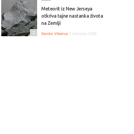
Meteorit iz New Jerseya
otkriva tajne nastanka života
na Zemlji
2
Sandro Vrbanus
2. kolovoza 2026.