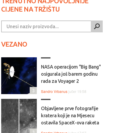
TRENUTNO NAJPOVOLJNIJE
CIJENE NA TRŽIŠTU
VEZANO
NASA operacijom "Big Bang"
osigurala još barem godinu
rada za Voyager 2
3
Sandro Vrbanus
jučer 19:58
Objavljene prve fotografije
kratera koji je na Mjesecu
ostavila SpaceX-ova raketa
3
Sandro Vrbanus
jučer 17:07