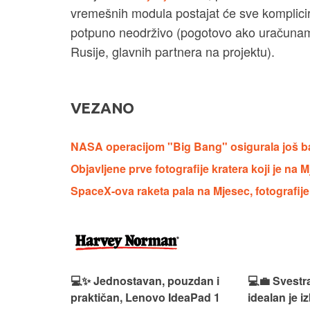
vremešnih modula postajat će sve kompliciran
potpuno neodrživo (pogotovo ako uračunamo
Rusije, glavnih partnera na projektu).
VEZANO
NASA operacijom "Big Bang" osigurala još b
Objavljene prve fotografije kratera koji je na
SpaceX-ova raketa pala na Mjesec, fotografij
n, Lenovo
💻✨ Jednostavan, pouzdan i
💻💼 Svestr
si odličan
praktičan, Lenovo IdeaPad 1
idealan je 