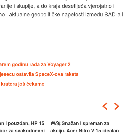
ije i skuplje, a do kraja desetljeća vjerojatno i
 i aktualne geopolitičke napetosti između SAD-a i
arem godinu rada za Voyager 2
 Mjesecu ostavila SpaceX-ova raketa
e kratera još čekamo
an i pouzdan, HP 15
🎮🚀 Snažan i spreman za
🎯⚡
izbor za svakodnevni
akciju, Acer Nitro V 15 idealan
Len