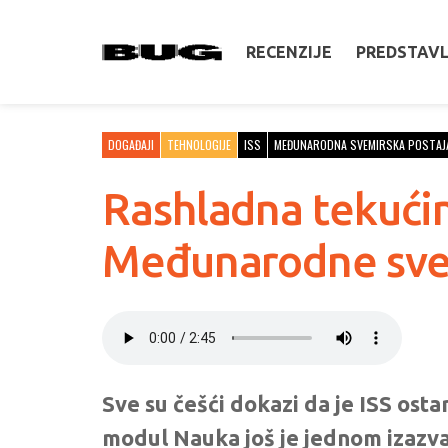
RECENZIJE
PREDSTAV
DOGAĐAJI
TEHNOLOGIJE
ISS
MEĐUNARODNA SVEMIRSKA POSTAJ
Rashladna tekućin
Međunarodne sve
Sve su češći dokazi da je ISS ostar
modul Nauka još je jednom izazva