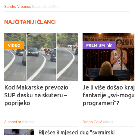
Sandro Vrbanus
5. veljače 2024.
NAJČITANIJI ČLANCI
VIDEO
PREMIUM
Kod Makarske prevozio
Je li više došao kraj
SUP dasku na skuteru –
fantazije „svi-mogu-
poprijeko
programeri“?
Autonet.hr
četvrtak
Drago Galić
utorak
Riješen 8 mjeseci dug "svemirski