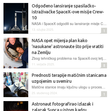
Odgođeno lansiranje spasilačko-
istraživačke SpaceX-ove misije Crew-
10
NASA i SpaceX odgodili su lansiranje misije Crew-10 prema Međunarodnoj svemirskoj postaji (ISS), koja je ključna za povratak zaglavljenih astronauta. Kvar hidrauličkog sustava u zemljanoj potpornoj strukturi za raketu Falcon 9 odgodio je jučer lansiranje za najmanje 24 sata
13. ožujka 2025.
1
NASA opet mijenja plan kako
'nasukane' astronaute što prije vratiti
na Zemlju
Zbog tehničkog problema na SpaceX-ovoj letjelici Dragon C213, u akciju vraćanja dvoje američkih astronauta krenut će stariji model C210, čime se odgađa privatni let do Međunarodne svemirske postaje
11. veljače 2025.
8
Prednosti terapije matičnim stanicama
uzgojenim u svemiru
Matične stanice imaju ključnu ulogu u procesu oporavka tijela pa bi rezultati testiranja u Međunarodnoj svemirskoj postaji mogli pomoći u prevenciji i liječenju mnogih bolesti
25. studenog 2024.
1
Astronaut fotografirao izlazak i
zalazak Sunca u istom kadru