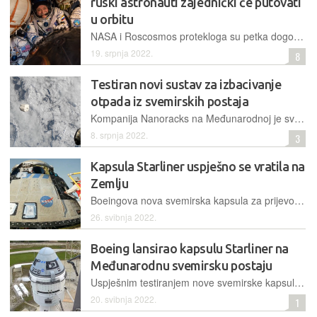
ruski astronauti zajednički će putovati
u orbitu
NASA i Roscosmos protekloga su petka dogovorili dijeljenje svemirskog prijevoza, pa će tako neki Rusi na Međunarodnu svemirsku postaju putovati SpaceX-om, a Amerikanci Sojuzom
19. srpnja 2022.
8
Testiran novi sustav za izbacivanje
otpada iz svemirskih postaja
Kompanija Nanoracks na Međunarodnoj je svemirskoj postaji iskušala svoj novi sustav za odgovorno odlaganje otpada iz orbite, na način da on potpuno sagori u atmosferi
8. srpnja 2022.
3
Kapsula Starliner uspješno se vratila na
Zemlju
Boeingova nova svemirska kapsula za prijevoz astronauta i tereta provela je pet dana u orbiti, a potom se odvojila od Međunarodne svemirske postaje i uspješno vratila na planirano mjesto
26. svibnja 2022.
Boeing lansirao kapsulu Starliner na
Međunarodnu svemirsku postaju
Uspješnim testiranjem nove svemirske kapsule NASA će, uz SpaceX, dobiti još jednu američku kompaniju koja će biti u stanju lansirati astronaute i terete u orbitu
20. svibnja 2022.
1