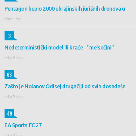
Pentagon kupio 2000 ukrajinskih jurišnih dronova u
prije 1 sat
3
Nedeterministički model ili kraće - "me'sečini"
prije 2 sata
66
Zašto je Nolanov Odisej drugačiji od svih dosadašn
prije 2 sata
49
EA Sports FC 27
prije 2 sata