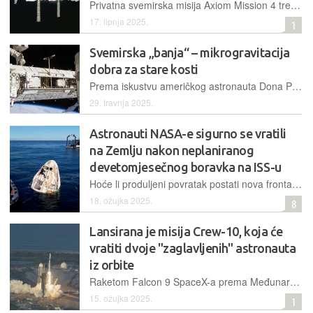
Privatna svemirska misija Axiom Mission 4 trebala je biti lansirana ka ISS-u prošloga tjedna, no lansiranje je odgođeno zbog aktivne istrage novog slučaja "curenja" zraka iz postaje
17. lipnja 2025.
1
Svemirska „banja“ – mikrogravitacija
dobra za stare kosti
Prema iskustvu američkog astronauta Dona Pettita koji je psoalvio 70. rođendan na Međunarodnoj svemirskoj postaji, iskustvo nije bilo nimalo neugodno, dapače, djelovalo je blagotvorno na njegove boljetice
29. travnja 2025.
Astronauti NASA-e sigurno se vratili
na Zemlju nakon neplaniranog
devetomjesečnog boravka na ISS-u
Hoće li produljeni povratak postati nova fronta u NASA-SpaceX odnosima? Ova neplanirana misija može postati politički mamac u natjecanju za dominaciju u svemirskoj industriji...
18. ožujka 2025.
8
Lansirana je misija Crew-10, koja će
vratiti dvoje "zaglavljenih" astronauta
iz orbite
Raketom Falcon 9 SpaceX-a prema Međunarodnoj svemirskoj je postaji poslana nova posada, a kapsula Crew Dragon vratit će se na Zemlju s astronautima iz Boeingovog Starlinera
15. ožujka 2025.
1