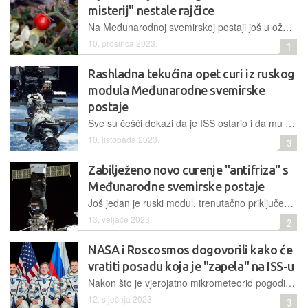
misterij" nestale rajčice
Na Međunarodnoj svemirskoj postaji još u ožujku zagubljena je jedna tamo uzgojena patuljasta rajčica. Iako je postala predmetom interne šale i smatralo se da ju je netko pojeo – ipak se pojavila
10. prosinca 2023.
1
Rashladna tekućina opet curi iz ruskog
modula Međunarodne svemirske
postaje
Sve su češći dokazi da je ISS ostario i da mu se bliži mirovina. Ruski modul Nauka još je jednom izazvao izvanrednu situaciju, jer posada sada mora istraživati i popravljati curenje rashladne tekućine
10. listopada 2023.
3
Zabilježeno novo curenje "antifriza" s
Međunarodne svemirske postaje
Još jedan je ruski modul, trenutačno priključen na ISS, u svemir ispustio dio svoje rashladne tekućine. Drugi je to slučaj u nekoliko mjeseci, a da pritom niti posljedice prvoga još nisu sanirane
13. veljače 2023.
2
NASA i Roscosmos dogovorili kako će
vratiti posadu koja je "zapela" na ISS-u
Nakon što je vjerojatno mikrometeorid pogodio kapsulu Sojuz MS-22 na Međunarodnoj svemirskoj postaji, tri člana posade ostala su bez povratne vožnje. Sada je objavljen plan njihovog povratka
12. siječnja 2023.
3