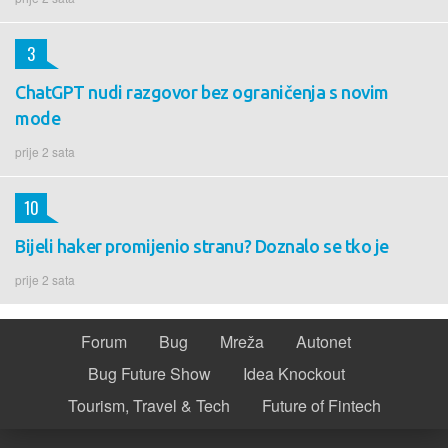
3
ChatGPT nudi razgovor bez ograničenja s novim
mode
prije 2 sata
10
Bijeli haker promijenio stranu? Doznalo se tko je
prije 2 sata
Forum
Bug
Mreža
Autonet
Bug Future Show
Idea Knockout
Tourism, Travel & Tech
Future of Fintech