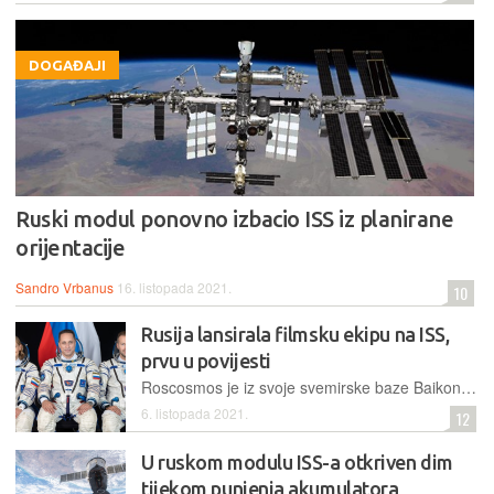
DOGAĐAJI
Ruski modul ponovno izbacio ISS iz planirane
orijentacije
Sandro Vrbanus
16. listopada 2021.
10
Rusija lansirala filmsku ekipu na ISS,
prvu u povijesti
Roscosmos je iz svoje svemirske baze Baikonur u Kazahstanu lansirao raketu koja će na Međunarodnu svemirsku postaju prevesti jednog kozmonauta, producenta i glumicu. Tamo će se zadržati 12 dana
6. listopada 2021.
12
U ruskom modulu ISS-a otkriven dim
tijekom punjenja akumulatora