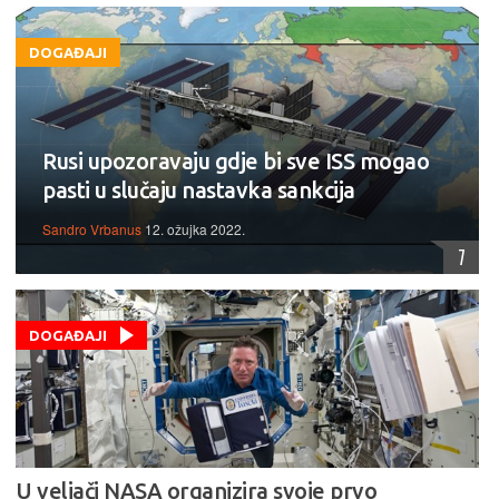
DOGAĐAJI
Rusi upozoravaju gdje bi sve ISS mogao
pasti u slučaju nastavka sankcija
Sandro Vrbanus
12. ožujka 2022.
7
DOGAĐAJI
U veljači NASA organizira svoje prvo