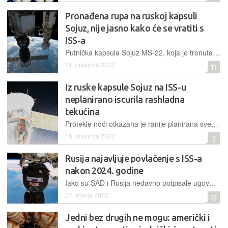
Pronađena rupa na ruskoj kapsuli
Sojuz, nije jasno kako će se vratiti s
ISS-a
Putnička kapsula Sojuz MS-22, koja je trenutačno priključena na Međunarodnu svemirsku postaju, prije nekoliko je dana ispustila rashladnu tekućinu. Mjesto curenja je pronađeno, ostalo se istražuje
21. prosinca 2022.
11
Iz ruske kapsule Sojuz na ISS-u
neplanirano iscurila rashladna
tekućina
Protekle noći otkazana je ranije planirana svemirska šetnja kozmonauta, budući da je neposredno prije nje došlo do istjecanja amonijaka u svemir iz ruske svemirske kapsule
15. prosinca 2022.
2
Rusija najavljuje povlačenje s ISS-a
nakon 2024. godine
Iako su SAD i Rusija nedavno potpisale ugovor o zajedničkom prijevozu astronauta na Međunarodnu svemirsku postaju, a suradnja i dalje postoji, ona se neće nastaviti još dugo
27. srpnja 2022.
12
Jedni bez drugih ne mogu: američki i