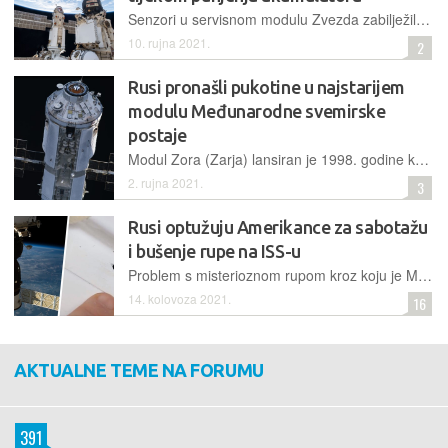
Senzori u servisnom modulu Zvezda zabilježili su prisutnost dima, a posada Međunarodne svemirske postaje osjetila je miris spaljene plastike ovoga četvrtka. Većih problema, srećom, nije bilo
10. rujna 2021.
2
Rusi pronašli pukotine u najstarijem
modulu Međunarodne svemirske
postaje
Modul Zora (Zarja) lansiran je 1998. godine kao prvi modul tada nove svemirske postaje. Sada su kozmonauti otkrili nekoliko površinskih pukotina za koje se plaše da bi se mogle proširiti
2. rujna 2021.
3
Rusi optužuju Amerikance za sabotažu
i bušenje rupe na ISS-u
Problem s misterioznom rupom kroz koju je Međunarodna svemirska postaja gubila zrak u ruskom segmentu ponovno je aktualiziran kroz napad Roscosmosa na NASA-u putem medija
14. kolovoza 2021.
16
AKTUALNE TEME NA FORUMU
391