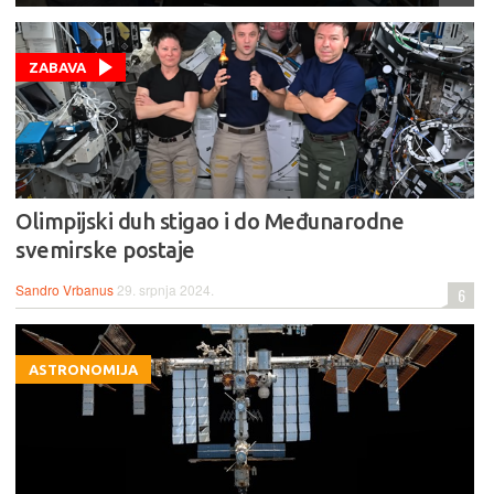
ZABAVA
Olimpijski duh stigao i do Međunarodne
svemirske postaje
Sandro Vrbanus
29. srpnja 2024.
6
ASTRONOMIJA