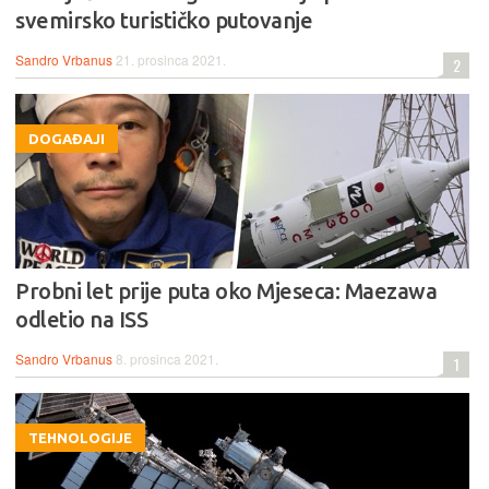
svemirsko turističko putovanje
Sandro Vrbanus
21. prosinca 2021.
2
DOGAĐAJI
Probni let prije puta oko Mjeseca: Maezawa
odletio na ISS
Sandro Vrbanus
8. prosinca 2021.
1
TEHNOLOGIJE