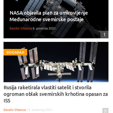
NASA objavila plan za umirovljenje
Međunarodne svemirske postaje
Sandro Vrbanus
6. prosinca 2021.
1
DOGAĐAJI
Rusija raketirala vlastiti satelit i stvorila
ogroman oblak svemirskih krhotina opasan za
ISS
Sandro Vrbanus
16. studenog 2021.
21