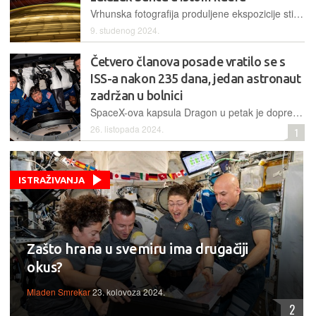
Vrhunska fotografija produljene ekspozicije stiže iz orbite, gdje je NASA-in astronaut Don Pettit iskoristio novu dostupnu mu fotografsku opremu te snimio vrlo atraktivan kadar, vidljiv samo odande
9. studenog 2024.
Četvero članova posade vratilo se s
ISS-a nakon 235 dana, jedan astronaut
zadržan u bolnici
SpaceX-ova kapsula Dragon u petak je dopremila troje NASA-inih i jednog Roscomosovog člana posade s Međunarodne svemirske postaje, no umjesto u svemirski centar u Houstonu prevezeni su na dodatne medicinske preglede
26. listopada 2024.
1
ISTRAŽIVANJA
Zašto hrana u svemiru ima drugačiji
okus?
Mladen Smrekar
23. kolovoza 2024.
2