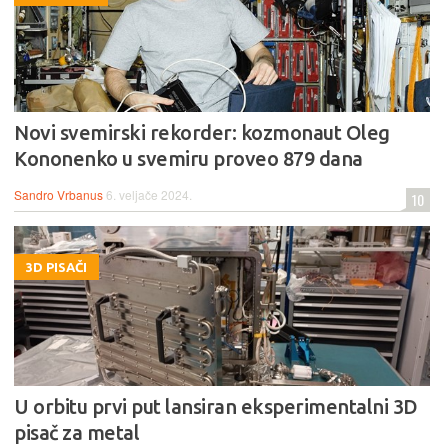
Novi svemirski rekorder: kozmonaut Oleg
Kononenko u svemiru proveo 879 dana
Sandro Vrbanus
6. veljače 2024.
10
3D PISAČI
U orbitu prvi put lansiran eksperimentalni 3D
pisač za metal