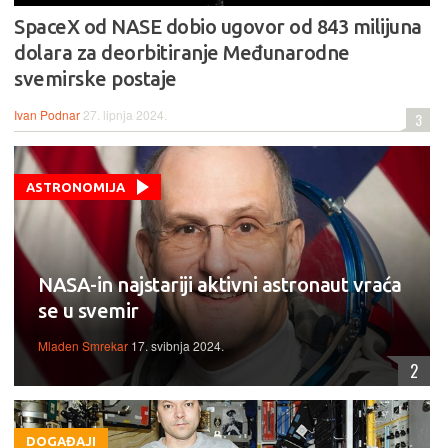
SpaceX od NASE dobio ugovor od 843 milijuna
dolara za deorbitiranje Međunarodne
svemirske postaje
Ivan Podnar
27. lipnja 2024.
3
ASTRONOMIJA
NASA-in najstariji aktivni astronaut vraća
se u svemir
Mladen Smrekar
17. svibnja 2024.
2
DOGAĐAJI