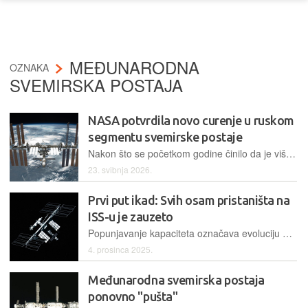
MEĐUNARODNA
OZNAKA
SVEMIRSKA POSTAJA
NASA potvrdila novo curenje u ruskom
segmentu svemirske postaje
Nakon što se početkom godine činilo da je višegodišnji problem saniran, NASA je ponovno potvrdila gubitak atmosfere iz problematičnog dijela ruske sekcije Međunarodne svemirske postaje
23. svibnja 2026.
Prvi put ikad: Svih osam pristaništa na
ISS-u je zauzeto
Popunjavanje kapaciteta označava evoluciju u užurbano međunarodno središte za operacije u niskoj Zemljinoj orbiti i signalizira snažnu potražnju za budućom orbitalnom infrastrukturom
4. prosinca 2025.
Međunarodna svemirska postaja
ponovno "pušta"