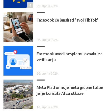
4
29. srpnja 2026.
Facebook će lansirati "svoj TikTok"
26. srpnja 2026.
Facebook uvodi besplatnu oznaku za
verifikaciju
26. srpnja 2026.
Meta Platforms je meta grupne tužbe
jer je koristila AI za otkaze
18. srpnja 2026.