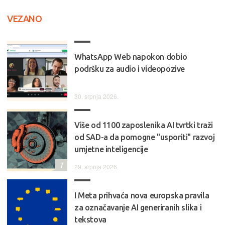
VEZANO
WhatsApp Web napokon dobio
podršku za audio i videopozive
30. srpnja 2026.
Više od 1100 zaposlenika AI tvrtki traži
od SAD-a da pomogne "usporiti" razvoj
umjetne inteligencije
7
29. srpnja 2026.
I Meta prihvaća nova europska pravila
za označavanje AI generiranih slika i
tekstova