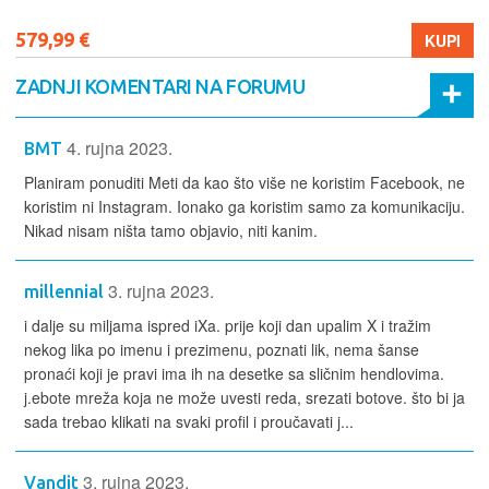
579,99 €
KUPI
ZADNJI KOMENTARI NA FORUMU
4. rujna 2023.
BMT
Planiram ponuditi Meti da kao što više ne koristim Facebook, ne
koristim ni Instagram. Ionako ga koristim samo za komunikaciju.
Nikad nisam ništa tamo objavio, niti kanim.
3. rujna 2023.
millennial
i dalje su miljama ispred iXa. prije koji dan upalim X i tražim
nekog lika po imenu i prezimenu, poznati lik, nema šanse
pronaći koji je pravi ima ih na desetke sa sličnim hendlovima.
j.ebote mreža koja ne može uvesti reda, srezati botove. što bi ja
sada trebao klikati na svaki profil i proučavati j...
3. rujna 2023.
Vandit