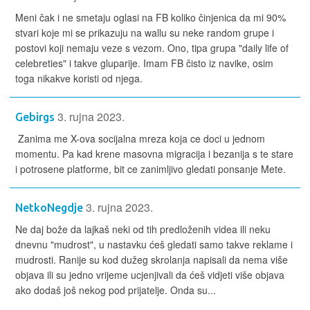
Meni čak i ne smetaju oglasi na FB koliko činjenica da mi 90%
stvari koje mi se prikazuju na wallu su neke random grupe i
postovi koji nemaju veze s vezom. Ono, tipa grupa "daily life of
celebreties" i takve gluparije. Imam FB čisto iz navike, osim
toga nikakve koristi od njega.
3. rujna 2023.
Gebirgs
Zanima me X-ova socijalna mreza koja ce doci u jednom
momentu. Pa kad krene masovna migracija i bezanija s te stare
i potrosene platforme, bit ce zanimljivo gledati ponsanje Mete.
3. rujna 2023.
NetkoNegdje
Ne daj bože da lajkaš neki od tih predloženih videa ili neku
dnevnu "mudrost", u nastavku ćeš gledati samo takve reklame i
mudrosti. Ranije su kod dužeg skrolanja napisali da nema više
objava ili su jedno vrijeme ucjenjivali da ćeš vidjeti više objava
ako dodaš još nekog pod prijatelje. Onda su...