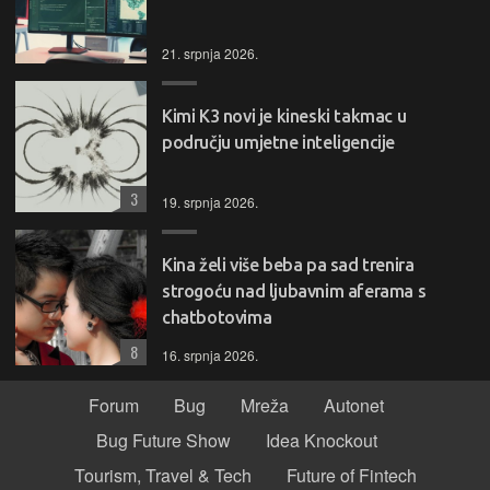
21. srpnja 2026.
Kimi K3 novi je kineski takmac u
području umjetne inteligencije
3
19. srpnja 2026.
Kina želi više beba pa sad trenira
strogoću nad ljubavnim aferama s
chatbotovima
8
16. srpnja 2026.
Forum
Bug
Mreža
Autonet
Bug Future Show
Idea Knockout
Tourism, Travel & Tech
Future of Fintech