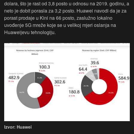
dolara, što je rast od 3,8 posto u odnosu na 2019. godinu, a
neto je dobit porasla za 3,2 posto. Huawei navodi da je za
porast prodaje u Kini na 66 posto, zaslužno lokalno
uvođenje 5G mreže koje se u velikoj mjeri oslanja na
Huaweijevu tehnologiju.
Izvor: Huawei