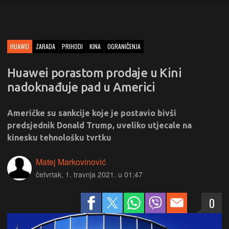
HUAWEI
ZARADA
PRIHODI
KINA
OGRANIČENJA
Huawei porastom prodaje u Kini
nadoknađuje pad u Americi
Američke su sankcije koje je postavio bivši
predsjednik Donald Trump, uveliko utjecale na
kinesku tehnološku tvrtku
Matej Markovinović
četvrtak, 1. travnja 2021. u 01:47
0