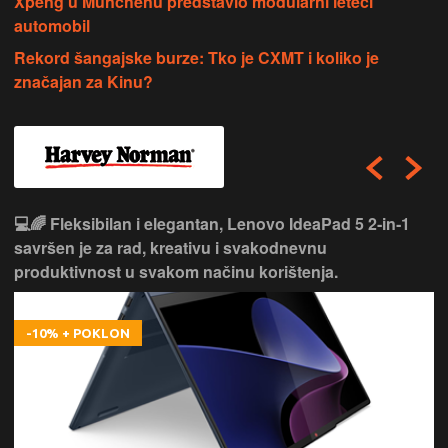
Xpeng u Münchenu predstavio modularni leteći
automobil
Rekord šangajske burze: Tko je CXMT i koliko je
značajan za Kinu?
💻🌈 Fleksibilan i elegantan, Lenovo IdeaPad 5 2‑in‑1
savršen je za rad, kreativu i svakodnevnu
produktivnost u svakom načinu korištenja.
-10% + POKLON