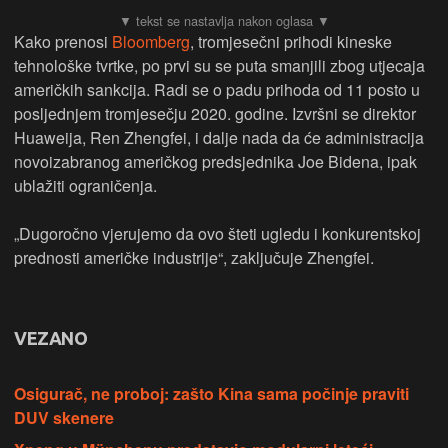
Kako prenosi
Bloomberg
, tromjesečni prihodi kineske
tehnološke tvrtke, po prvi su se puta smanjili zbog utjecaja
američkih sankcija. Radi se o padu prihoda od 11 posto u
posljednjem tromjesečju 2020. godine. Izvršni se direktor
Huaweija, Ren Zhengfei, i dalje nada da će administracija
novoizabranog američkog predsjednika Joe Bidena, ipak
ublažiti ograničenja.
„Dugoročno vjerujemo da ovo šteti ugledu i konkurentskoj
prednosti američke industrije“, zaključuje Zhengfei.
VEZANO
Osigurač, ne proboj: zašto Kina sama počinje praviti
DUV skenere