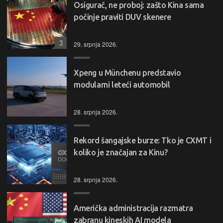
Osigurač, ne proboj: zašto Kina sama
počinje praviti DUV skenere
3
29. srpnja 2026.
Xpeng u Münchenu predstavio
modularni leteći automobil
28. srpnja 2026.
Rekord šangajske burze: Tko je CXMT i
koliko je značajan za Kinu?
28. srpnja 2026.
Američka administracija razmatra
zabranu kineskih AI modela