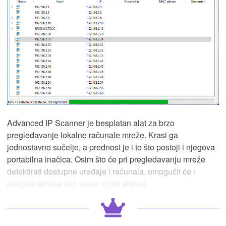
Advanced IP Scanner je besplatan alat za brzo
pregledavanje lokalne računale mreže. Krasi ga
jednostavno sučelje, a prednost je i to što postoji i njegova
portabilna inačica. Osim što će pri pregledavanju mreže
detektirati dostupne uređaje i računala, omogućit će i
pregled servisa koji su na njima aktivni.