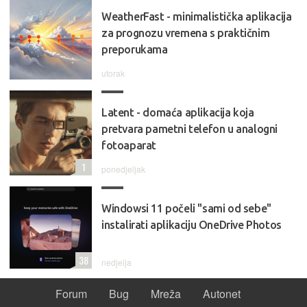
WeatherFast - minimalistička aplikacija
za prognozu vremena s praktičnim
preporukama
utorak
Latent - domaća aplikacija koja
pretvara pametni telefon u analogni
fotoaparat
1
ponedjeljak
Windowsi 11 počeli "sami od sebe"
instalirati aplikaciju OneDrive Photos
38
nedjelja
Forum
Bug
Mreža
Autonet