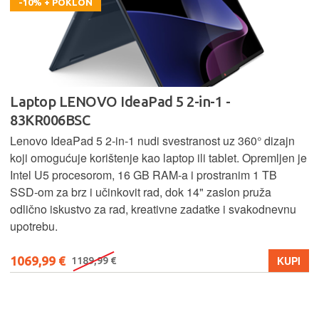
-10% + POKLON
Laptop LENOVO IdeaPad 5 2-in-1 -
83KR006BSC
Lenovo IdeaPad 5 2‑in‑1 nudi svestranost uz 360° dizajn
koji omogućuje korištenje kao laptop ili tablet. Opremljen je
Intel U5 procesorom, 16 GB RAM-a i prostranim 1 TB
SSD‑om za brz i učinkovit rad, dok 14" zaslon pruža
odlično iskustvo za rad, kreativne zadatke i svakodnevnu
upotrebu.
1069,99 €
KUPI
1189,99 €