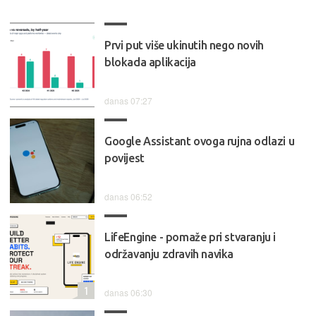
Prvi put više ukinutih nego novih
blokada aplikacija
danas 07:27
Google Assistant ovoga rujna odlazi u
povijest
danas 06:52
LifeEngine - pomaže pri stvaranju i
održavanju zdravih navika
1
danas 06:30