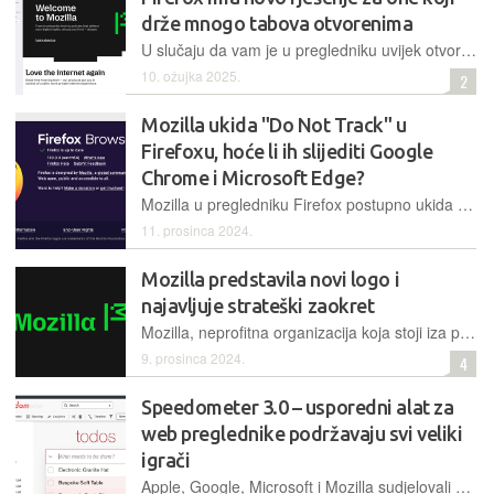
drže mnogo tabova otvorenima
U slučaju da vam je u pregledniku uvijek otvoren velik broj tabova, u novoj inačici Firefoxa možete njihov pregled preseliti u bočnu traku, gdje će biti pregledniji i dostupniji
10. ožujka 2025.
2
Mozilla ukida "Do Not Track" u
Firefoxu, hoće li ih slijediti Google
Chrome i Microsoft Edge?
Mozilla u pregledniku Firefox postupno ukida "Do Not Track", počevši od verzije Firefoxa 135, čije je službeno izdanje planirano za 4. veljače 2025. godine. Umjesto toga, zagovara usvajanje Global Privacy Control (GPC).
11. prosinca 2024.
Mozilla predstavila novi logo i
najavljuje strateški zaokret
Mozilla, neprofitna organizacija koja stoji iza preglednika Firefox, predstavila je novi logo. Kažu da je to više od kozmetičke promjene jer označava strateški pomak i ponovno povezivanje s korisnicima. Neki nisu zadovoljni...
9. prosinca 2024.
4
Speedometer 3.0 – usporedni alat za
web preglednike podržavaju svi veliki
igrači
Apple, Google, Microsoft i Mozilla sudjelovali su u razvoju projekta Speedometer 3.0, stvorivši zajednički univerzalni benchmark alat za ocjenu brzine rada web aplikacija u njihovim preglednicima