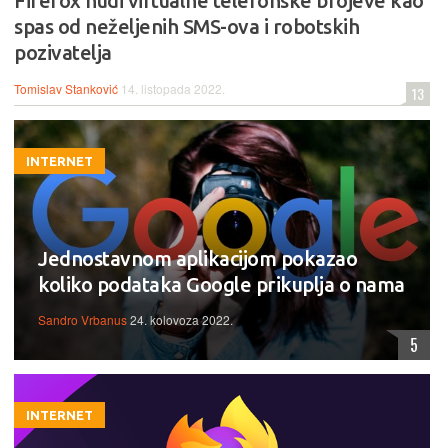
Firefox nudi virtualne telefonske brojeve kao
spas od neželjenih SMS-ova i robotskih
pozivatelja
Tomislav Stanković
14. listopada 2022.
13
INTERNET
Jednostavnom aplikacijom pokazao
koliko podataka Google prikuplja o nama
Sandro Vrbanus
24. kolovoza 2022.
5
INTERNET