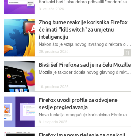
Korisnici baš i nisu dobro prihvatili "modernizaciju" omiljenog im preglednika, no ona će se ipak dogoditi. U novoj verziji Firefox će stoga dobiti "kill switch" kojim će se moći ugasiti sve nove AI funkcije
3. veljače 2026.
Zbog burne reakcije korisnika Firefox
će imati "kill switch" za umjetnu
inteligenciju
Nakon što je vizija novog izvršnog direktora o "modernom AI pregledniku" naišla na žestok otpor korisnika, Mozilla je obećala uvođenje alata za trajno uklanjanje svih AI funkcija svojeg preglednika
29. prosinca 2025.
11
Bivši šef Firefoxa sad je na čelu Mozille
Mozilla je također dobila novog glavnog direktora marketinga, Johna Solomona, a Ajit Varma unaprijeđen je s mjesta potpredsjednika proizvoda za Firefox na poziciju voditelja Firefoxa.
16. prosinca 2025.
Firefox uvodi profile za odvojene
sesije pregledavanja
Nova funkcija omogućuje korisnicima Firefoxa jednostavnije razdvajanje privatnog, poslovnog i projektnog rada u istom pregledniku
8. listopada 2025.
Firefox ima novo rješenje za one koji