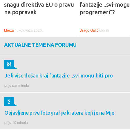
snagu direktiva EU o pravu
fantazije „svi-mogu-
na popravak
programeri“?
Mreža
1. kolovoza 2026.
Drago Galić
utorak
AKTUALNE TEME NA FORUMU
84
Je li više došao kraj fantazije „svi-mogu-biti-pro
prije par minuta
2
Objavljene prve fotografije kratera koji je na Mje
prije 10 minuta