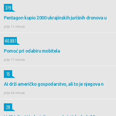
379
Pentagon kupio 2000 ukrajinskih jurišnih dronova u
prije 11 minuta
40.887
Pomoć pri odabiru mobitela
prije 17 minuta
15
AI drži američko gospodarstvo, ali to je njegova n
prije 43 minute
28