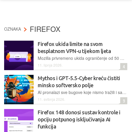
FIREFOX
OZNAKA
Firefox ukida limite na svom
besplatnom VPN-u tijekom ljeta
Mozilla privremeno ukida ograničenje od 50 GB i proširuje broj dostupnih lokacija s pet na 28 za svoj besplatni, ugrađeni VPN u Firefoxu- sve do 31. kolovoza
11. lipnja 2026.
4
Mythos i GPT-5.5-Cyber kreću čistiti
minsko softversko polje
AI pronalazi sve bugove koje nismo tražili i sad svi paniče što s njima. Za početak, u Firefoxu su pronađene 423 sigurnosne rupe...
11. svibnja 2026.
9
Firefox 148 donosi sustav kontrole i
opciju potpunog isključivanja AI
funkcija