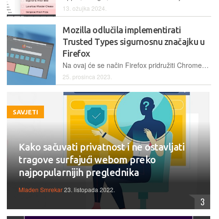
13. ožujka 2024.
Mozilla odlučila implementirati
Trusted Types sigurnosnu značajku u
Firefox
Na ovaj će se način Firefox pridružiti Chromeu u smanjenju jednog od oblika web napada koji se oslanja na umetnuti kod
25. prosinca 2023.
SAVJETI
Kako sačuvati privatnost i ne ostavljati
tragove surfajući webom preko
najpopularnijih preglednika
Mladen Smrekar
23. listopada 2022.
3