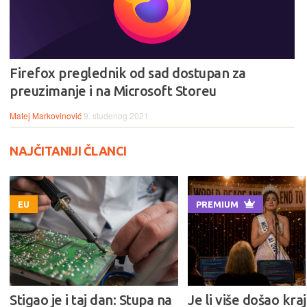
Firefox preglednik od sad dostupan za
preuzimanje i na Microsoft Storeu
Matej Markovinović
9. studenog 2021.
NAJČITANIJI ČLANCI
EU
PREMIUM
Stigao je i taj dan: Stupa na
Je li više došao kraj