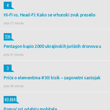
4
Hi-Fi vs. Head-Fi: Kako se vrhunski zvuk preselio
prije 27 minuta
335
Pentagon kupio 2000 ukrajinskih jurišnih dronova u
prije 31 minutu
3
Priče o elementima #30: kisik – zagonetni sastojak
prije 36 minuta
40.884
Pomoć pri odabiru mobitela