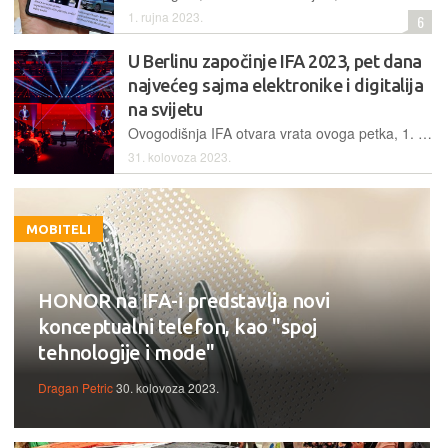
1. rujna 2023.
6
U Berlinu započinje IFA 2023, pet dana
najvećeg sajma elektronike i digitalija
na svijetu
Ovogodišnja IFA otvara vrata ovoga petka, 1. rujna, a organizatori najavljuju niz uzbudljivih iskustava za posjetitelje – od robotike, preko pametnog doma do izložbe startupa i zanimljivih keynote prezentacija
31. kolovoza 2023.
MOBITELI
HONOR na IFA-i predstavlja novi
konceptualni telefon, kao "spoj
tehnologije i mode"
Dragan Petric
30. kolovoza 2023.