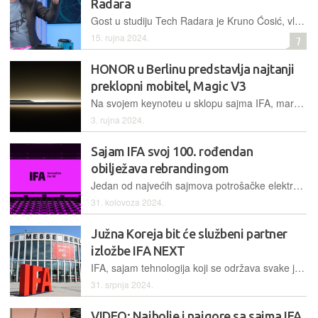
Radara
Gost u studiju Tech Radara je Kruno Ćosić, vlasnik jedne od najvećih kolekcija mobitela na svijetu - otkriva intrigantne novitete predstavljene nedavno na stotoj IFA-i u Berlinu...
15. rujna 2024.
7
HONOR u Berlinu predstavlja najtanji
preklopni mobitel, Magic V3
Na svojem keynoteu u sklopu sajma IFA, marka će predstaviti svoj najnoviji preklopni telefon i AI tehnologiju te uređaje HONOR MagicPad 2 i HONOR Magicbook Art 14
3. rujna 2024.
Sajam IFA svoj 100. rođendan
obilježava rebrandingom
Jedan od najvećih sajmova potrošačke elektronike u svijetu ovoga rujna slavi "okrugli" 100. rođendan, pa su tim povodom najavili i veliki redizajn cijelog vizualnog identiteta
31. kolovoza 2024.
Južna Koreja bit će službeni partner
izložbe IFA NEXT
IFA, sajam tehnologija koji se održava svake jeseni u Berlinu, ove godine obilježava stoti rođendan. Njihovoj će sekciji za startupe i inovacije IFA Next ove godine zemlja partner biti Južna Koreja
31. srpnja 2024.
VIDEO: Najbolje i najgore sa sajma IFA