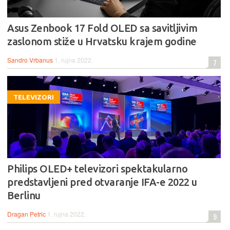
Asus Zenbook 17 Fold OLED sa savitljivim
zaslonom stiže u Hrvatsku krajem godine
Sandro Vrbanus
1. rujna 2022.
7
TELEVIZORI
Philips OLED+ televizori spektakularno
predstavljeni pred otvaranje IFA-e 2022 u
Berlinu
Dragan Petric
1. rujna 2022.
9