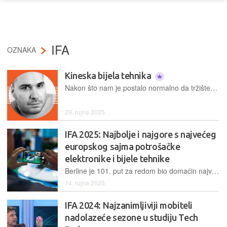
IFA
OZNAKA
Kineska bijela tehnika
Nakon što nam je postalo normalno da tržištem mobitela dominiraju kineski proizvođači, počeli smo se privikavati i na brojne kineske brendove automobila. Vrlo brzo, novi će brendovi uređaja dominirati i našim kuhinjama i dnevnim boravcima…
29. rujna 2025.
IFA 2025: Najbolje i najgore s najvećeg
europskog sajma potrošačke
elektronike i bijele tehnike
Berline je 101. put za redom bio domaćin najvećeg europskog sajma novih tehnologija, IFA-e 2025, a u današnjem Tech Radaru donosimo najzanimljivije predstavljene inovacije...
14. rujna 2025.
IFA 2024: Najzanimljiviji mobiteli
nadolazeće sezone u studiju Tech