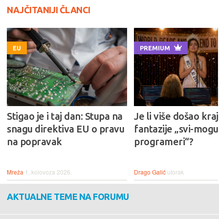
NAJČITANIJI ČLANCI
EU
PREMIUM
Stigao je i taj dan: Stupa na
Je li više došao kraj
snagu direktiva EU o pravu
fantazije „svi-mogu-
na popravak
programeri“?
Mreža
1. kolovoza 2026.
Drago Galić
utorak
AKTUALNE TEME NA FORUMU