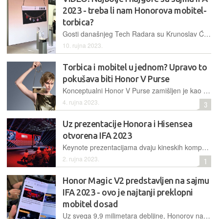
2023 - treba li nam Honorova mobitel-
torbica?
Gosti današnjeg Tech Radara su Krunoslav Ćosić i Bojan Mušćet, veterani tech novinarstva, kao i desetljetni posjetitelji IFA-e, najvećeg europskog tehnološkog sajma...
10. rujna 2023.
Torbica i mobitel u jednom? Upravo to
pokušava biti Honor V Purse
Konceptualni Honor V Purse zamišljen je kao spoj torbice i mobitela, koji za cilj ima smanjiti ovisnost ljudi o brzoj modi
4. rujna 2023.
3
Uz prezentacije Honora i Hisensea
otvorena IFA 2023
Keynote prezentacijama dvaju kineskih kompanija i početkom konferencije Leaders Summit otvoreno je ovogodišnje izdanje spektakularnog sajma potrošačke elektronike u Berlinu
2. rujna 2023.
1
Honor Magic V2 predstavljen na sajmu
IFA 2023 - ovo je najtanji preklopni
mobitel dosad
Uz svega 9,9 milimetara debljine, Honorov najnoviji preklopni telefon ima i impresivno malenu masu od svega 231 gram, a u Berlinu je predstavljen i koncept torbice-mobitela, nazvan Honor V Purse...