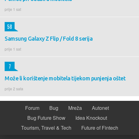
prije 1 sat
58
Samsung Galaxy Z Flip / Fold 8 serija
prije 1 sat
7
Može li korištenje mobitela tijekom punjenja oštet
prije 2 sata
Forum
Bug
Mreža
Autonet
Bug Future Show
Idea Knockout
Tourism, Travel & Tech
Future of Fintech