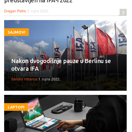
predstavljen na IFA-i 2022
Dragan Petric
3. rujna 2022.
2
SAJMOVI
Nakon dvogodišnje pauze u Berlinu se
otvara IFA
Sandro Vrbanus
1. rujna 2022.
LAPTOPI