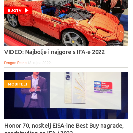
BUGTV
VIDEO: Najbolje i najgore s IFA-e 2022
Dragan Petric
18. rujna 2022.
MOBITELI
Honor 70, nositelj EISA-ine Best Buy nagrade,