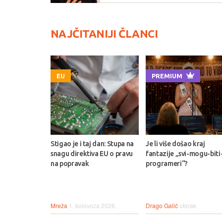
NAJČITANIJI ČLANCI
EU
PREMIUM
Stigao je i taj dan: Stupa na
Je li više došao kraj
snagu direktiva EU o pravu
fantazije „svi-mogu-biti
na popravak
programeri“?
Mreža
1. kolovoza 2026.
Drago Galić
utorak