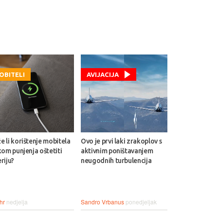
OBITELI
AVIJACIJA
 li korištenje mobitela
Ovo je prvi laki zrakoplov s
kom punjenja oštetiti
aktivnim poništavanjem
riju?
neugodnih turbulencija
hr
nedjelja
Sandro Vrbanus
ponedjeljak