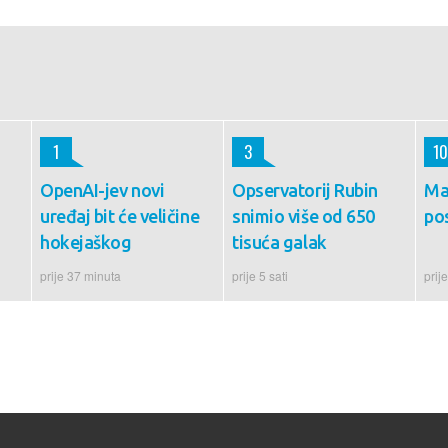
1
3
10
OpenAI-jev novi
Opservatorij Rubin
Ma
uređaj bit će veličine
snimio više od 650
po
hokejaškog
tisuća galak
prije 37 minuta
prije 5 sati
prije