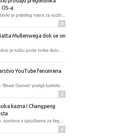
lnu prodaju preglednika
d OS-a
Ministarstvo pravosuđa SAD-a predstavilo je prijedlog mjera za suzbijanje Googleovog monopola na tržištima internetskog pretraživanja i oglašavanja, što bi moglo imati dalekosežne posljedice za tehnološku industriju i digitalno oglašavanje
19
 Matta Mullenwega dok se on
U zaoštravanju spora, WP Engine podnio je tužbu protiv tvrtke Automattic i suosnivača WordPressa Matta Mullenwega, optužujući ih za "zlouporabu moći, iznudu i pohlepu”. Istovremeno, iz Automattica dobrovoljno odlazi 158 zaposlenika
 carstvo YouTube fenomena
Nedavno su natjecatelji reality showa "Beast Games" podigli kolektivnu tužbu protiv produkcijske tvrtke MrBeasta a situacija postaje još složenija za njegov ugled nakon što je MrBeast lansirao svoj brend hrane pod nazivom "Lunchly"
3
soka kazna i Changpeng
esta
Najveća svjetska kriptomjenjačnica je, suočena s optužbama za ilegalno poslovanje u SAD-u, pristala je na nagodbu. Platit će čak 4,3 milijarde dolara, a k tome će i njezin osnivač morati napustiti poziciju CEO-a
4