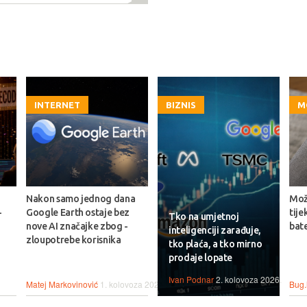
INTERNET
BIZNIS
M
Nakon samo jednog dana
Može
-
Google Earth ostaje bez
tije
Tko na umjetnoj
nove AI značajke zbog -
bate
inteligenciji zarađuje,
zloupotrebe korisnika
tko plaća, a tko mirno
prodaje lopate
Ivan Podnar
2. kolovoza 2026.
Matej Markovinović
1. kolovoza 2026.
Bug.