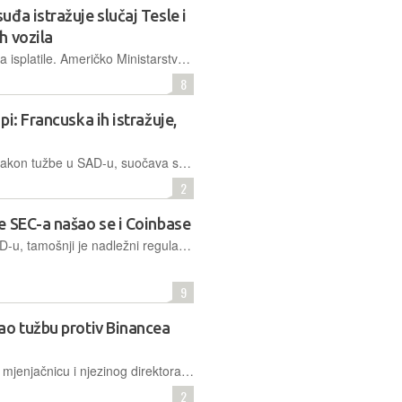
đa istražuje slučaj Tesle i
h vozila
Čini se da su se žalbe Teslinih vozača isplatile. Američko Ministarstvo pravosuđa istražuje navode da Muskova tvrtka u oglašavanju svojih vozila prikazuje preuveličane brojke dometa
8
i: Francuska ih istražuje,
Najveća svjetska kriptomjenjačnica nakon tužbe u SAD-u, suočava se s pravnim problemima i na našem kontinentu. Pod istragom su zbog pravila o pranju novca, a nisu dobili niti jednu potrebnu licencu
2
e SEC-a našao se i Coinbase
Zbog kršenja određenih pravila u SAD-u, tamošnji je nadležni regulator podigao tužbe protiv dviju velikih kriptomjenjačnica. Neki tumače da je ovo najava "rata protiv kripta" te da bi sličnih tužbi moglo biti još
9
ao tužbu protiv Binancea
Tužba u 13 točaka pokušava optužiti mjenjačnicu i njezinog direktora za izbjegavanje zakona, netransparentno i ilegalno poslovanje te zavaravanje ulagača
2