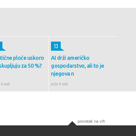
13
tične ploče uskoro
AI drži američko
skupljuju za 50 %?
gospodarstvo, ali to je
njegova n
 6 sati
prije 6 sati
povratak na vrh