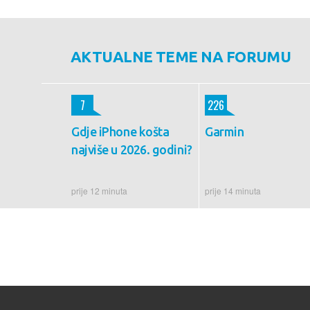
AKTUALNE TEME NA FORUMU
7
226
Gdje iPhone košta
Garmin
najviše u 2026. godini?
prije 12 minuta
prije 14 minuta