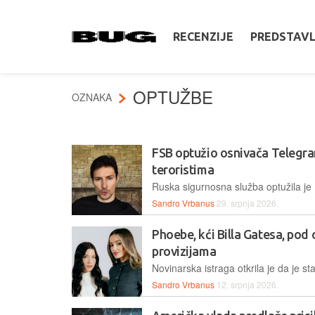
RECENZIJE
PREDSTAV
OPTUŽBE
OZNAKA
FSB optužio osnivača Telegr
teroristima
Sandro Vrbanus
29. srpnja 2026.
Phoebe, kći Billa Gatesa, pod
provizijama
Sandro Vrbanus
12. srpnja 2026.