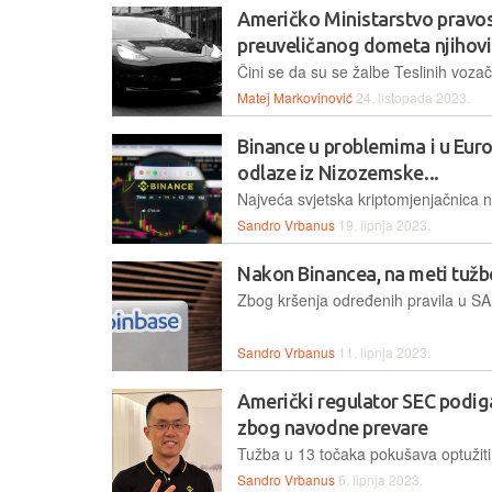
Američko Ministarstvo pravosu
preuveličanog dometa njihovi
Matej Markovinović
24. listopada 2023.
Binance u problemima i u Europ
odlaze iz Nizozemske...
Sandro Vrbanus
19. lipnja 2023.
Nakon Binancea, na meti tužb
Sandro Vrbanus
11. lipnja 2023.
Američki regulator SEC podig
zbog navodne prevare
Sandro Vrbanus
6. lipnja 2023.