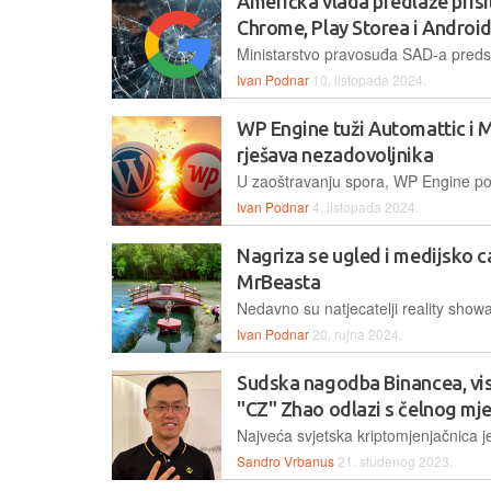
Američka vlada predlaže prisi
Chrome, Play Storea i Androi
Ivan Podnar
10. listopada 2024.
WP Engine tuži Automattic i
rješava nezadovoljnika
Ivan Podnar
4. listopada 2024.
Nagriza se ugled i medijsko
MrBeasta
Ivan Podnar
20. rujna 2024.
Sudska nagodba Binancea, vi
"CZ" Zhao odlazi s čelnog mj
Sandro Vrbanus
21. studenog 2023.