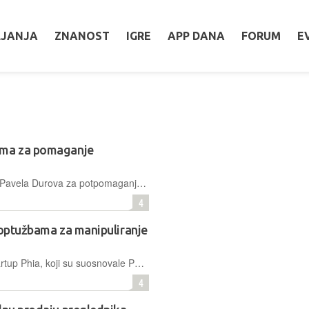
LJANJA
ZNANOST
IGRE
APP DANA
FORUM
E
ama za pomaganje
Ruska sigurnosna služba optužila je Pavela Durova za potpomaganje terorizma, a vlasti ujedno pojačavaju i restrikcije nad njegovom aplikacijom
4
 optužbama za manipuliranje
Novinarska istraga otkrila je da je startup Phia, koji su suosnovale Phoebe Gates i Sophia Kianni, koristio spornu praksu preusmjeravanja partnerskih kodova i preuzimanja tuđih "affiliate" provizija
4