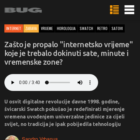
INTERNET
ZABAVA
VRIJEME
HOROLOGIJA
SWATCH
RETRO
SATOVI
Zašto je propalo "internetsko vrijeme"
koje je trebalo dokinuti sate, minute i
vremenske zone?
U osvit digitalne revolucije davne 1998. godine,
švicarski Swatch pokušao je redefinirati mjerenje
vremena uvođenjem univerzalne jedinice za cijeli
svijet, no tradicija je ipak pobijedila tehnologiju
Sandro Vrbanus