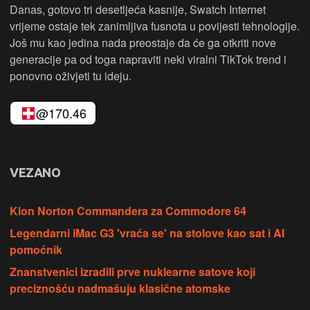
Danas, gotovo tri desetljeća kasnije, Swatch Internet
vrijeme ostaje tek zanimljiva fusnota u povijesti tehnologije.
Još mu kao jedina nada preostaje da će ga otkriti nove
generacije pa od toga napraviti neki viralni TikTok trend i
ponovno oživjeti tu ideju.
@
170
.46
VEZANO
Klon Norton Commandera za Commodore 64
Legendarni iMac G3 'vraća se' na stolove kao sat i AI
pomoćnik
Znanstvenici izradili prve nuklearne satove koji
preciznošću nadmašuju klasične atomske