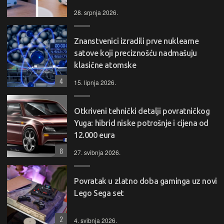
28. srpnja 2026.
Znanstvenici izradili prve nuklearne
satove koji preciznošću nadmašuju
klasične atomske
4
15. lipnja 2026.
Otkriveni tehnički detalji povratničkog
Yuga: hibrid niske potrošnje i cijena od
12.000 eura
8
27. svibnja 2026.
Povratak u zlatno doba gaminga uz novi
Lego Sega set
2
4. svibnja 2026.