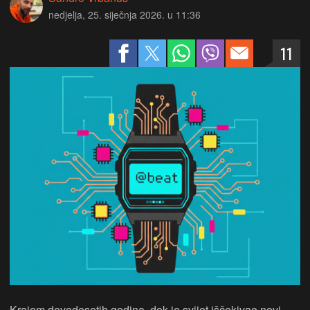
nedjelja, 25. siječnja 2026. u 11:36
11
Krajem devedesetih godina, dok je svijet iščekivao novi