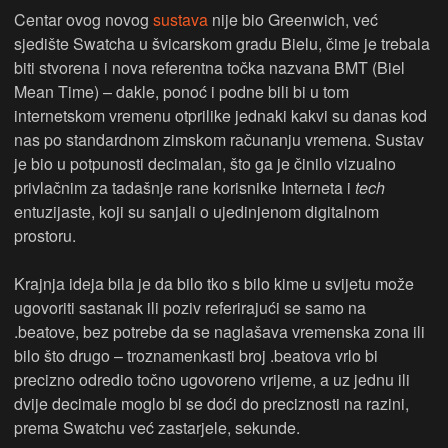
Centar ovog novog
sustava
nije bio Greenwich, već
sjedište Swatcha u švicarskom gradu Bielu, čime je trebala
biti stvorena i nova referentna točka nazvana BMT (Biel
Mean Time) – dakle, ponoć i podne bili bi u tom
internetskom vremenu otprilike jednaki kakvi su danas kod
nas po standardnom zimskom računanju vremena. Sustav
je bio u potpunosti decimalan, što ga je činilo vizualno
privlačnim za tadašnje rane korisnike Interneta i
tech
entuzijaste, koji su sanjali o ujedinjenom digitalnom
prostoru.
Krajnja ideja bila je da bilo tko s bilo kime u svijetu može
ugovoriti sastanak ili poziv referirajući se samo na
.beatove, bez potrebe da se naglašava vremenska zona ili
bilo što drugo – troznamenkasti broj .beatova vrlo bi
precizno odredio točno ugovoreno vrijeme, a uz jednu ili
dvije decimale moglo bi se doći do preciznosti na razini,
prema Swatchu već zastarjele, sekunde.