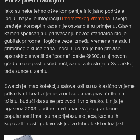
Poraz pred tradicijom
Iako su neke tehnološke kompanije inicijalno podržale
ideju i najavile integraciju
internetskog vremena
u svoje
uređaje, koncept nikada nije ostvario širu primjenu. Glavni
kamen spoticanja u prihvaćanju novog standarda bio je
gubitak prirodne i logične veze između vremena na satu i
prirodnog ciklusa dana i noći. Ljudima je bilo previše
apstraktno shvatiti da "podne", dakle @500, u njihovom
gradu može pasti usred noći, samo zato što je u Švicarskoj
tada sunce u zenitu.
Swatch je imao kolekciju satova koji su uz klasično vrijeme
prikazivali .beat vrijeme, a oni su danas pravi raritet na
tržištu, budući da su se proizvodili vrlo kratko. Linija je
ugašena 2003. godine, a vrhunac svoje ograničene
popularnosti imali su na prijelazu stoljeća, kad su ih
kupovali i nosili gotovo isključivo tehnološki entuzijasti.