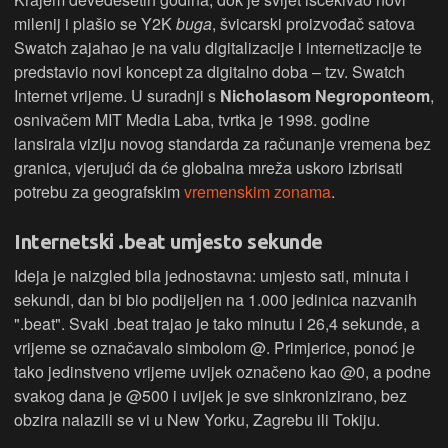
milenij i plašio se Y2K
buga
, švicarski proizvođač satova
Swatch zajahao je na valu digitalizacije i internetizacije te
predstavio novi koncept za digitalno doba – tzv. Swatch
Internet vrijeme. U suradnji s
Nicholasom Negroponteom
,
osnivačem MIT Media Laba, tvrtka je 1998. godine
lansirala viziju novog standarda za računanje vremena bez
granica, vjerujući da će globalna mreža uskoro izbrisati
potrebu za geografskim
vremenskim zonama
.
Internetski .beat umjesto sekunde
Ideja je naizgled bila jednostavna: umjesto sati, minuta i
sekundi, dan bi bio podijeljen na 1.000 jedinica nazvanih
".beat". Svaki .beat trajao je tako minutu i 26,4 sekunde, a
vrijeme se označavalo simbolom @. Primjerice, ponoć je
tako jedinstveno vrijeme uvijek označeno kao @0, a podne
svakog dana je @500 i uvijek je sve sinkronizirano, bez
obzira nalazili se vi u New Yorku, Zagrebu ili Tokiju.