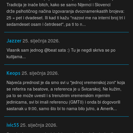
Tradicija je inače bitch, kako se samo Nijemci i Slovenci
drže psihotičnog načina izgovaranja dvoznamenkastih brojeva:
25 = pet i dvadeset. Ili kad ti kažu "nazovi me na interni broj tri i
sedamdeset osam i četrdeset", pa ti to n...
25. siječnja 2026.
Jazzer
Vlasnik sam jednog @beat sata :) Tu je negdi skriva se po
kutijama...
25. siječnja 2026.
Keops
Najveća prednost je da smo svi u "jednoj vremenskoj zoni" koja
se referira na beatove, a referenca je u Švicarskoj. Ne kužim,
pa to se može uvesti i s trenutnim vremenskim mjernim
jedinicama, svi bi imali referencu (GMT0) i onda bi dogovorili
sastanak u 9:00, samo što bi to nama bilo jutro, a Amerik...
25. siječnja 2026.
ivic55