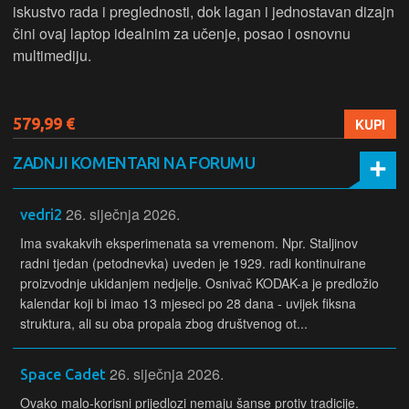
iskustvo rada i preglednosti, dok lagan i jednostavan dizajn
čini ovaj laptop idealnim za učenje, posao i osnovnu
multimediju.
579,99 €
KUPI
ZADNJI KOMENTARI NA FORUMU
26. siječnja 2026.
vedri2
Ima svakakvih eksperimenata sa vremenom. Npr. Staljinov
radni tjedan (petodnevka) uveden je 1929. radi kontinuirane
proizvodnje ukidanjem nedjelje. Osnivač KODAK-a je predložio
kalendar koji bi imao 13 mjeseci po 28 dana - uvijek fiksna
struktura, ali su oba propala zbog društvenog ot...
26. siječnja 2026.
Space Cadet
Ovako malo-korisni prijedlozi nemaju šanse protiv tradicije.