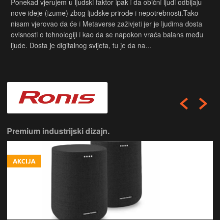
Ponekad vjerujem u ljudski faktor ipak i da obični ljudi odbijaju
nove ideje (izume) zbog ljudske prirode i nepotrebnosti.Tako
nisam vjerovao da će i Metaverse zaživjeti jer je ljudima dosta
ovisnosti o tehnologiji i kao da se napokon vraća balans među
ljude. Dosta je digitalnog svijeta, tu je da na...
Premium industrijski dizajn.
AKCIJA