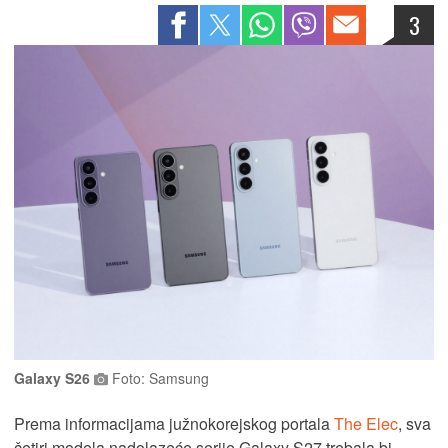
3
Galaxy S26
Foto: Samsung
Prema informacijama južnokorejskog portala
The Elec
, sva
četiri modela nadolazeće serije Galaxy S27 trebala bi