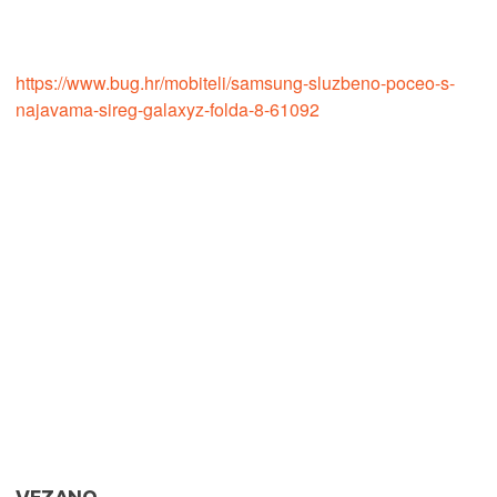
https://www.bug.hr/mobiteli/samsung-sluzbeno-poceo-s-
najavama-sireg-galaxyz-folda-8-61092
VEZANO