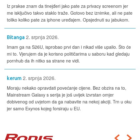
Iz prakse znam da tinejđeri jako pate za privacy screenom jer
me isključivo takvo staklo traže. Gotovo bez iznimke, ali ne pate
toliko koliko pate za iphone uređajem. Opsjednuti su jabukom.
2. srpnja 2026.
Bitanga
Imam ga na S26U, isprobao prvi dan i nikad više upalio. Što će
mi to. Vjerujem da je korisno političarima u saboru kad gledaju
pornhub da ih nitko sa strane ne vidi.
2. srpnja 2026.
kerum
Moraju nekako opravdati povećanje cijene. Bez obzira na to,
Mainstream Galaxy s serija je još uvijek izvrstan omjer
dobivenog od uvjetom da ga nabavite na nekoj akciji. Trn u oku
jer samo Exynos kojeg forsiraju u EU.