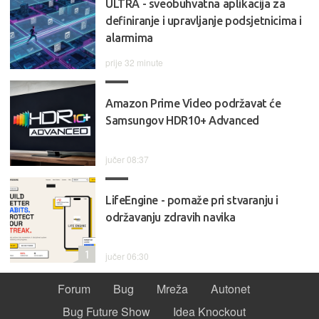
ULTRA - sveobuhvatna aplikacija za
definiranje i upravljanje podsjetnicima i
alarmima
prije 32 minute
Amazon Prime Video podržavat će
Samsungov HDR10+ Advanced
jučer 08:37
LifeEngine - pomaže pri stvaranju i
održavanju zdravih navika
1
jučer 06:30
Forum
Bug
Mreža
Autonet
Bug Future Show
Idea Knockout