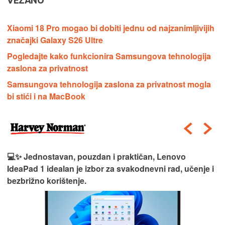
Xiaomi 18 Pro mogao bi dobiti jednu od najzanimljivijih
značajki Galaxy S26 Ultre
Pogledajte kako funkcionira Samsungova tehnologija
zaslona za privatnost
Samsungova tehnologija zaslona za privatnost mogla
bi stići i na MacBook
💻✨ Jednostavan, pouzdan i praktičan, Lenovo
IdeaPad 1 idealan je izbor za svakodnevni rad, učenje i
bezbrižno korištenje.