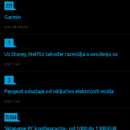
231
Garmin
prije 38 minuta
1
Uz Disney, Netflix također razmišlja o uvođenju os
prije 1 sat
3
Peugeot odustaje od isključivo električnih vozila
prije 1 sat
11.956
Sklapanje PC konfiguracija - od 1000 do 1300 EUR