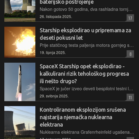
baterijsko postrojenje
Nakon gotovo 50 godina, dva rashladna tornja nekadašnje nuklearke, koja je proizvodila četvrtinu struje u Bavarskoj, srušena su kako bi se napravilo mjesta za postrojenje za skladištenje energije
26. listopada 2025.
17
Starship eksplodirao u pripremama za
deseti pokusni let
Prije statičnog testa paljenja motora gornjeg stupnja Starshipa, tijekom upumpavanja goriva, došlo je do velike eksplozije koja je uništila još jednu pokusnu svemirsku raketu SpaceX-a
19. lipnja 2025.
8
SpaceX Starship opet eksplodirao -
kalkulirani rizik tehološkog progresa
ili nešto drugo?
SpaceX je jučer izveo deveti bespilotni testni let svog Starshipa. Najnoviji nesupjeh objasnjava SpaceX-ovu filozofiju "testiranja do kvara", koja daje prednost brzoj iteraciji nad konzervativnim pristupom razvoja. Ali tko si može dozvoliti luksuz eksplozija desetaka raketa vrijednih milijune dolara?
29. svibnja 2025.
11
Kontroliranom eksplozijom srušena
najstarija njemačka nuklearna
elektrana
Nuklearna elektrana Grafenrheinfeld ugašena je kao i ostale, a ovoga petka u večernjim je satima srušen njezin najprepoznatljiviji dio, dva 143-metarska rashladna tornja