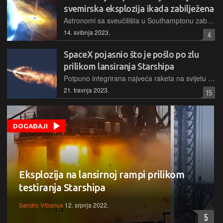
svemirska eksplozija ikada zabilježena
Astronomi sa sveučilišta u Southamptonu zabilježili su najsnažniju kozmičku eksploziju koju je čovječanstvo ikada snimilo, deset puta sjajniju od najsjajnije poznate supernove
14. svibnja 2023.
4
SpaceX pojasnio što je pošlo po zlu
prilikom lansiranja Starshipa
Potpuno integrirana najveća raketa na svijetu u svojem prvom lansiranju nije dosegnula orbitu, već je eksplodirala nakon manje od 4 minute. Službeno objašnjenje kaže da su eksploziju izazvali sami
21. travnja 2023.
15
DOGAĐAJI
Eksplozija na lansirnoj rampi prilikom
testiranja Starshipa
Sandro Vrbanus
12. srpnja 2022.
5