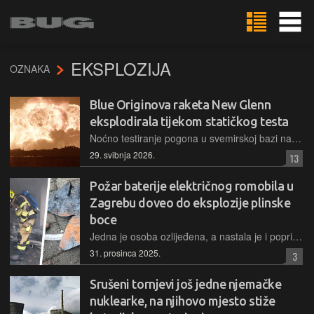
EKSPLOZIJA
OZNAKA
Blue Originova raketa New Glenn
eksplodirala tijekom statičkog testa
Noćno testiranje pogona u svemirskoj bazi na Floridi dovelo je do ogromne spektakularne eksplozije orbitalne rakete, što je proizvelo ogromnu štetu na lansirnoj rampi i oko nje, srećom bez stradalih
29. svibnja 2026.
13
Požar baterije električnog romobila u
Zagrebu doveo do eksplozije plinske
boce
Jedna je osoba ozlijeđena, a nastala je i poprilična materijalna šteta kad je, nakon zapaljenja baterije električnog romobila u jednoj garaži, došlo do eksplozije blizu smještene plinske boce
31. prosinca 2025.
3
Srušeni tornjevi još jedne njemačke
nuklearke, na njihovo mjesto stiže