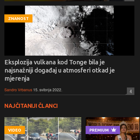
ZNANOST
Eksplozija vulkana kod Tonge bila je
najsnažniji događaj u atmosferi otkad je
mjerenja
Sandro Vrbanus
15. svibnja 2022.
4
NAJČITANIJI ČLANCI
VIDEO
PREMIUM