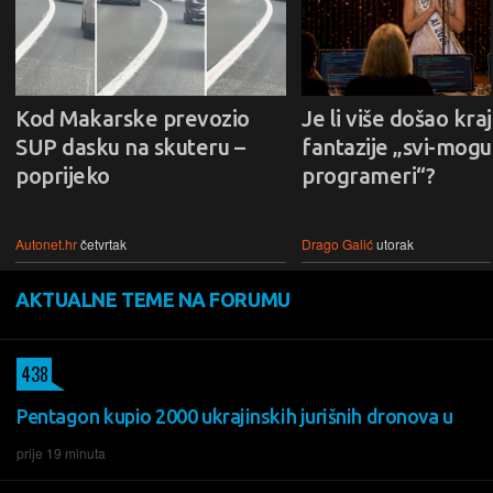
Kod Makarske prevozio
Je li više došao kraj
SUP dasku na skuteru –
fantazije „svi-mogu-
poprijeko
programeri“?
Autonet.hr
četvrtak
Drago Galić
utorak
AKTUALNE TEME NA FORUMU
438
Pentagon kupio 2000 ukrajinskih jurišnih dronova u
prije 19 minuta