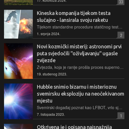
17. kolovoza 2024.
33
Kineska kompanija tijekom testa
slučajno - lansirala svoju raketu
Tijekom standardne procedure statičnog testa raketnih motora, spone između tijela rakete i lansirne rampe popustile su, pa je velika raketa-nosač nekontrolirano nakratko poletjela u zrak
1. srpnja 2024.
2
Novi kozmički misterij: astronomi prvi
puta svjedočili "oživljavanju" ugasle
zvijezde
Zvijezda, koja je ranije prošla proces supernove i eksplodirala, ostavljajući za sobom ugasli ostatak, ponovno je snimljena kako emitira jednako snažne energetske signale
19. studenog 2023.
Hubble snimio bizarnu i misterioznu
svemirsku eksploziju na neočekivanom
mjestu
Svemirski događaj poznat kao LFBOT, vrlo sjajna eksplozija plave boje, zabilježen je prvi puta tamo gdje ga astronomi nisu očekivali – između galaksija, a ne unutar neke od njih
7. listopada 2023.
1
Otkrivena je i opisana najsnažnija