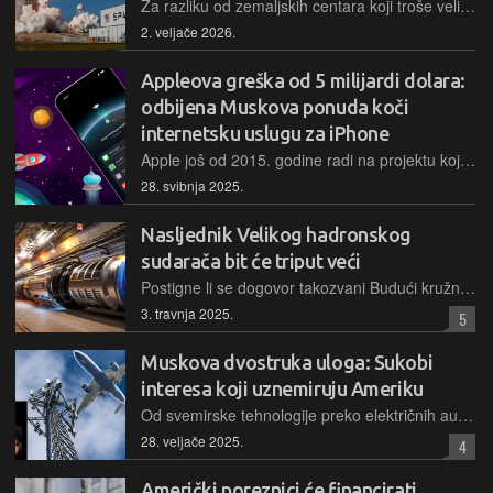
Za razliku od zemaljskih centara koji troše velike količine vode te opterećuju elektroenergetske sustave, orbitalni podatkovni centri mogli bi svoju toplinu isijavati izravno u vakuum svemira
2. veljače 2026.
Appleova greška od 5 milijardi dolara:
odbijena Muskova ponuda koči
internetsku uslugu za iPhone
Apple još od 2015. godine radi na projektu koji bi trebao omogućiti širokopojasni pristup internetu putem satelita, no sukob s Muskovim SpaceX-om, milijarde ulaganja, nesuglasja s partnerima i unutrašnji otpor otežavaju provedbu
28. svibnja 2025.
Nasljednik Velikog hadronskog
sudarača bit će triput veći
Postigne li se dogovor takozvani Budući kružni sudarač, dugačak više od 90 kilometara, počeo bi s radom za 15 do 20 godina
3. travnja 2025.
5
Muskova dvostruka uloga: Sukobi
interesa koji uznemiruju Ameriku
Od svemirske tehnologije preko električnih automobila do neuroznanosti, gotovo da nema područja u kojem Muskove tvrtke ne surađuju ili nisu regulirane od strane vladinih ministarstava i agencija. Kako ih DOGE okupira, tako se čini da se iza kulisa odvija i velika igra moći i prevlasti
28. veljače 2025.
4
Američki poreznici će financirati