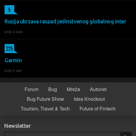
5
Rusija ubrzava raspad jedinstvenog globalnog inter
prije 4 sata
225
Garmin
prije 5 sati
Forum
Bug
Mreža
Autonet
Bug Future Show
Idea Knockout
Tourism, Travel & Tech
Future of Fintech
Newsletter