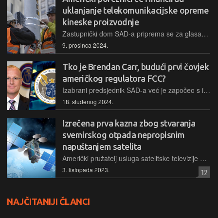
uklanjanje telekomunikacijske opreme
kineske proizvodnje
Zastupnički dom SAD-a priprema se za glasanje o zakonu koji uključuje izdvajanje 3 milijarde dolara za uklanjanje telekomunikacijske opreme kineske proizvodnje iz američkih bežičnih mreža
9. prosinca 2024.
Tko je Brendan Carr, budući prvi čovjek
američkog regulatora FCC?
Izabrani predsjednik SAD-a već je započeo s imenovanjima budućih najbližih suradnika, a tehnološka i internetska industrija najviše bi promjena mogla doživjeti vezano uz odabir prvog čovjeka FCC-a
18. studenog 2024.
Izrečena prva kazna zbog stvaranja
svemirskog otpada nepropisnim
napuštanjem satelita
Američki pružatelj usluga satelitske televizije Dish Network kažnjen je novčanom kaznom od 150.000 dolara zbog nepropisnog upravljanja svojim komunikacijskim satelitom nakon kraja njegovog rada
3. listopada 2023.
12
NAJČITANIJI ČLANCI