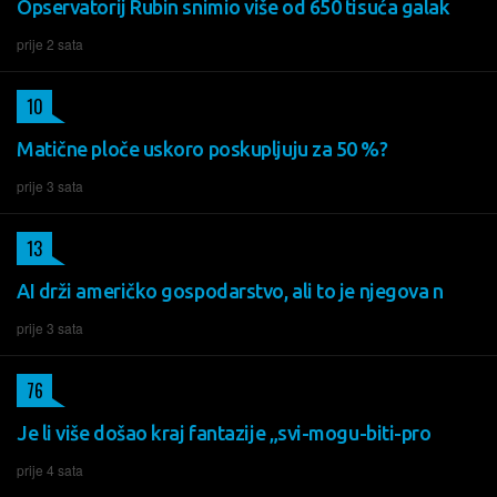
Opservatorij Rubin snimio više od 650 tisuća galak
prije 2 sata
10
Matične ploče uskoro poskupljuju za 50 %?
prije 3 sata
13
AI drži američko gospodarstvo, ali to je njegova n
prije 3 sata
76
Je li više došao kraj fantazije „svi-mogu-biti-pro
prije 4 sata