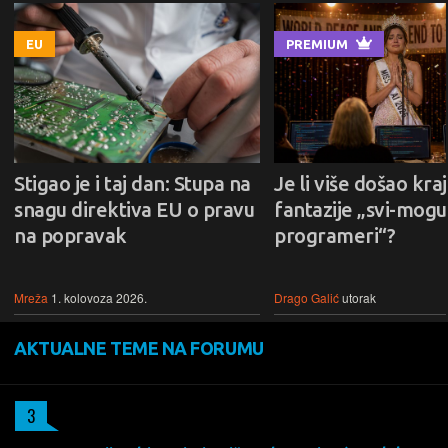
EU
PREMIUM
Stigao je i taj dan: Stupa na
Je li više došao kraj
snagu direktiva EU o pravu
fantazije „svi-mogu-
na popravak
programeri“?
Mreža
1. kolovoza 2026.
Drago Galić
utorak
AKTUALNE TEME NA FORUMU
3