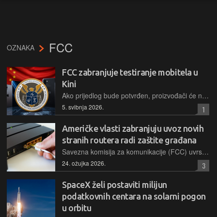
FCC
OZNAKA
FCC zabranjuje testiranje mobitela u
Kini
Ako prijedlog bude potvrđen, proizvođači će nadolazeće uređaje morati iz Kine slati ut reće zemlje gdje će se obavljati odobrena testiranja, što, naravno, zahtijeva dodatne troškove
5. svibnja 2026.
1
Američke vlasti zabranjuju uvoz novih
stranih routera radi zaštite građana
Savezna komisija za komunikacije (FCC) uvrstila je sve strane komercijalne routere na popis zabranjene opreme zbog procjene o neprihvatljivom riziku za nacionalnu sigurnost i gospodarstvo
24. ožujka 2026.
3
SpaceX želi postaviti milijun
podatkovnih centara na solarni pogon
u orbitu