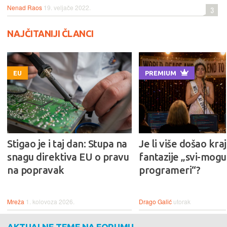
Nenad Raos
19. veljače 2022.
3
NAJČITANIJI ČLANCI
EU
PREMIUM
Stigao je i taj dan: Stupa na
Je li više došao kraj
snagu direktiva EU o pravu
fantazije „svi-mogu-
na popravak
programeri“?
Mreža
1. kolovoza 2026.
Drago Galić
utorak
AKTUALNE TEME NA FORUMU