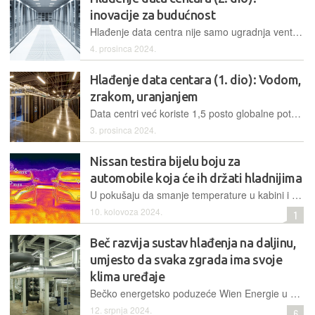
inovacije za budućnost
Hlađenje data centra nije samo ugradnja ventilatora i drugih rashladnih sredstava. Radi se o balansiranju dizajna i optimizacije, implementaciji učinkovitosti i djelotvornosti
4. prosinca 2024.
Hlađenje data centara (1. dio): Vodom,
zrakom, uranjanjem
Data centri već koriste 1,5 posto globalne potrošnje električne energije, stoga oboljšanje energetske učinkovitosti predstavlja mnoge izazove za ovu industriju, ali također i uzbudljive prilike za inovacije.
3. prosinca 2024.
Nissan testira bijelu boju za
automobile koja će ih držati hladnijima
U pokušaju da smanje temperature u kabini i smanje potrebu za klimatizacijom, u japanskoj su kompaniji počeli testirati bojanje automobila posebnim premazom koji ih pasivno hladi
10. kolovoza 2024.
1
Beč razvija sustav hlađenja na daljinu,
umjesto da svaka zgrada ima svoje
klima uređaje
Bečko energetsko poduzeće Wien Energie u puni je pogon stavilo svoju najveću centralu za daljinsko hlađenje koja se nalazi na bečkom Glavnom kolodvoru. Centrala snage hlađenja od 26 megavati racionalna je alternativa velikom broju konvencionalnih klima-uređajima
12. srpnja 2024.
6