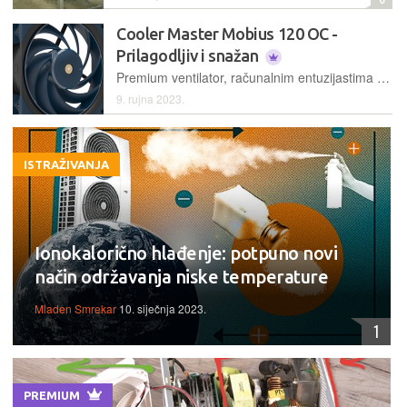
Cooler Master Mobius 120 OC -
Prilagodljiv i snažan
Premium ventilator, računalnim entuzijastima dobro poznatog, Cooler Mastera, donosi dva zanimljiva rješenja
9. rujna 2023.
ISTRAŽIVANJA
Ionokalorično hlađenje: potpuno novi
način održavanja niske temperature
Mladen Smrekar
10. siječnja 2023.
1
PREMIUM