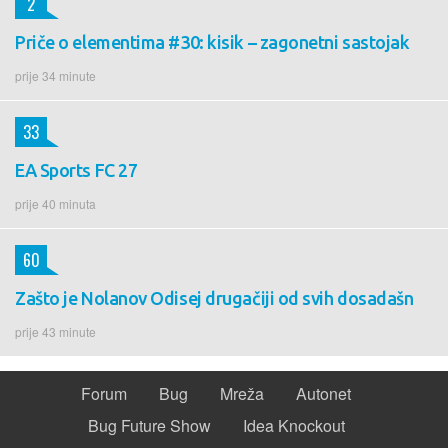
2
Priče o elementima #30: kisik – zagonetni sastojak
prije 34 minute
33
EA Sports FC 27
prije 40 minuta
60
Zašto je Nolanov Odisej drugačiji od svih dosadašn
prije 43 minute
Forum
Bug
Mreža
Autonet
Bug Future Show
Idea Knockout