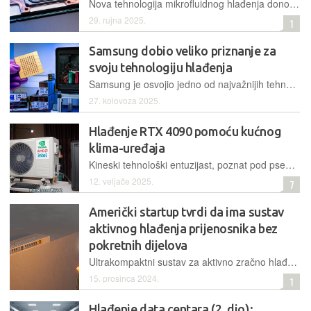
Nova tehnologija mikrofluidnog hlađenja donosi tekućinu izravno na silicijski čip, osiguravajući do triput učinkovitije odvođenje topline, što otvara put do moćnijih AI sustava
29. rujna 2025.
1
Samsung dobio veliko priznanje za
svoju tehnologiju hlađenja
Samsung je osvojio jedno od najvažnijih tehnoloških priznanja za inovativnu tehnologiju hlađenja koja bi mogla zamijeniti klasične sustave s plinovima
27. kolovoza 2025.
Hlađenje RTX 4090 pomoću kućnog
klima-uređaja
Kineski tehnološki entuzijast, poznat pod pseudonimom "Electrolytic Sodium Carbonate" na platformi Bilibili, predstavio je neuobičajeno rješenje za hlađenje visokoučinkovitih PC komponenti: kućni klima-uređaj
12. veljače 2025.
7
Američki startup tvrdi da ima sustav
aktivnog hlađenja prijenosnika bez
pokretnih dijelova
Ultrakompaktni sustav za aktivno zračno hlađenje ne koristi pomične dijelove već ionske potisnike, kojima generira strujanje zraka dovoljno za mobilne uređaje ili prijenosna računala
15. prosinca 2024.
1
Hlađenje data centara (2. dio):