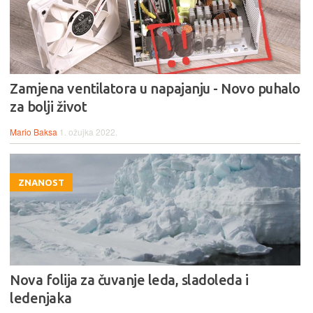
Zamjena ventilatora u napajanju - Novo puhalo
za bolji život
Mario Baksa
1. ožujka 2022.
ZNANOST
Nova folija za čuvanje leda, sladoleda i
ledenjaka