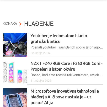
HLAĐENJE
OZNAKA
Youtuber je ledomatom hladio
grafičku karticu
Poznati youtuber TrashBench spojio je prilagođeni ledomat na svoju Nvidia RTX 3060 karticu. Temperature su pale drastično, no eksperiment je brzo završio u vodi, doslovno
22. lipnja 2026.
NZXT F240 RGB Core i F360 RGB Core -
Propeleri u istom okviru
Dosad, kad smo recenzirali ventilatore, uvijek su to bili individualni ventilatori, samo što su nekad došli u pakiranju od dva ili tri komada, no NZXT to mijenja – njihova nova puhala objedinjuju dva ili tri ventilatora u zajedničkom okviru
31. ožujka 2026.
Microsoftova inovativna tehnologija
hlađenja AI čipova nastala je – uz
pomoć AI-ja