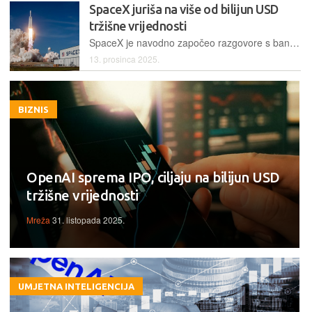
SpaceX juriša na više od bilijun USD
tržišne vrijednosti
SpaceX je navodno započeo razgovore s bankama o pokretanju ponude oko lipnja ili srpnja. Traže sredstva za razvoj svemirskih podatkovnih centara
13. prosinca 2025.
BIZNIS
OpenAI sprema IPO, ciljaju na bilijun USD
tržišne vrijednosti
Mreža
31. listopada 2025.
UMJETNA INTELIGENCIJA