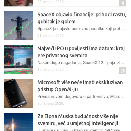
26. svibnja 2026.
8
SpaceX objavio financije: prihodi rastu,
gubitak je golem
SpaceX je objavio poslovne podatke koji prethode izlasku na burzu. Ono što piše nije priča o uspjehu, ali nije ni katastrofa. Usput, zna se koliko Anthropic plaća mjesečno za računalni kapacitet i koliko je odvojeno za sudske kazne za Grok
21. svibnja 2026.
Najveći IPO u povijesti ima datum: kraj
ere privatnog svemira
Nakon dugo nagađanja, SpaceX 12. lipnja izlazi na burzu s očekivanom vrijednošću od 1,75 bilijuna dolara. Elon Musk, koji drži više od 40 posto kompanije, tog dana postaje prvi čovjek koji istovremeno vodi dvije javne kompanije vrijedne više od bilijun dolara
16. svibnja 2026.
26
Microsoft više neće imati ekskluzivan
pristup OpenAI-ju
Prema novom dogovoru o ​partnerstvu, Microsoft će ostati OpenAI-jev primarni ‌cloud ⁠partner i imati licencu za OpenAI-jevo intelektualno vlasništvo do 2032. godine.
30. travnja 2026.
Za Elona Muska budućnost više nije
svemiru, već u umjetnoj inteligenciji
U SpaceX-u vjeruju kako su identificirali "najveće djelotvorno ukupno adresabilno tržište u ljudskoj povijesti".