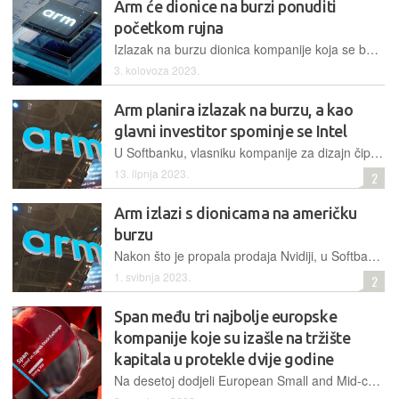
Arm će dionice na burzi ponuditi
početkom rujna
Izlazak na burzu dionica kompanije koja se bavi dizajnom čipova mogao bi biti treći najveći tehnološki IPO na svijetu, odmah iza Mete i Alibabe, a Arm njime želi prikupiti oko 10 milijardi dolara
3. kolovoza 2023.
Arm planira izlazak na burzu, a kao
glavni investitor spominje se Intel
U Softbanku, vlasniku kompanije za dizajn čipova Arm, već neko vrijeme planiraju izlistati dionice svoje podružnice na burzi i tako prikupiti svjež kapital. Sada se doznaje da u svemu prste ima i Intel
13. lipnja 2023.
2
Arm izlazi s dionicama na američku
burzu
Nakon što je propala prodaja Nvidiji, u Softbanku, vlasniku kompanije za dizajn čipova Arm, pronašli su novi način kako prikupiti novac u vremenima kada potražnja za čipovima slabi
1. svibnja 2023.
2
Span među tri najbolje europske
kompanije koje su izašle na tržište
kapitala u protekle dvije godine
Na desetoj dodjeli European Small and Mid-cap Awards 2022 span je proglašen finalistom u kategoriji rising star. O dobitnicama je odlučivao neovisni žiri proučivši poslovne rezultate kompanija nakon izlaska na burzu