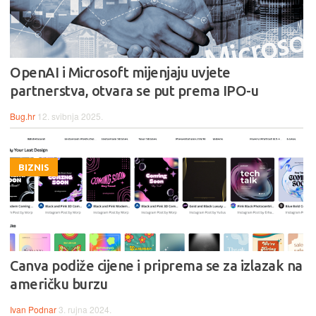
OpenAI i Microsoft mijenjaju uvjete
partnerstva, otvara se put prema IPO-u
Bug.hr
12. svibnja 2025.
BIZNIS
Canva podiže cijene i priprema se za izlazak na
američku burzu
Ivan Podnar
3. rujna 2024.