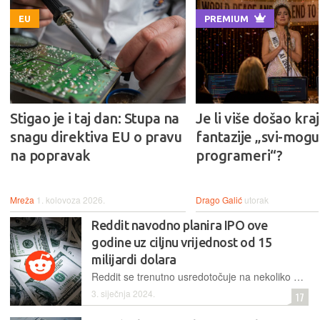
EU
PREMIUM
Stigao je i taj dan: Stupa na
Je li više došao kraj
snagu direktiva EU o pravu
fantazije „svi-mogu-
na popravak
programeri“?
Mreža
1. kolovoza 2026.
Drago Galić
utorak
Reddit navodno planira IPO ove
godine uz ciljnu vrijednost od 15
milijardi dolara
Reddit se trenutno usredotočuje na nekoliko područja profitabilnosti, uključujući oglašavanje i naplaćivanje tvrtkama za pristup njegovim podacima
3. siječnja 2024.
17