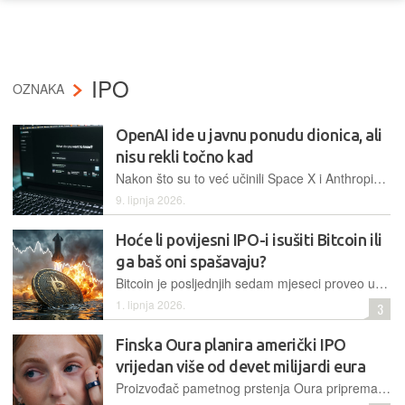
IPO
OZNAKA
OpenAI ide u javnu ponudu dionica, ali
nisu rekli točno kad
Nakon što su to već učinili Space X i Anthropic, u utrku za novcem investitora ulazi i trenutno najveća tvrtka u areni umjetne inteligencije.
9. lipnja 2026.
Hoće li povijesni IPO-i isušiti Bitcoin ili
ga baš oni spašavaju?
Bitcoin je posljednjih sedam mjeseci proveo u silasku koji nitko ne naziva slomom, nego se tepa da je samo umor. Ima li mjesta optimizmu unatoč nadolazećim povijesnim IPO-ima koji će povući veliki novac s tržišta pa tako moguće inicirati i prodaju Bitcoina?
1. lipnja 2026.
3
Finska Oura planira američki IPO
vrijedan više od devet milijardi eura
Proizvođač pametnog prstenja Oura priprema se za izlazak na američku burzu, koristeći snažan rast globalnog tržišta nosive zdravstvene tehnologije i prelazak na model ponavljajućih prihoda