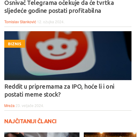
Osnivač Telegrama očekuje da će tvrtka
sljedeće godine postati profitabilna
Tomislav Stanković
12. ožujka 2024.
BIZNIS
Reddit u pripremama za IPO, hoće li i oni
postati meme stock?
Mreža
23. veljače 2024.
NAJČITANIJI ČLANCI