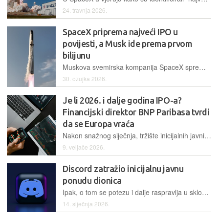
24. travnja 2026.
SpaceX priprema najveći IPO u
povijesti, a Musk ide prema prvom
bilijunu
Muskova svemirska kompanija SpaceX sprema se za podnošenje zahtjeva za inicijalnu javnu ponudu dionica, želi prikupiti do 75 milijardi dolara uz valuaciju od čak 1,75 bilijuna dolara
30. ožujka 2026.
Je li 2026. i dalje godina IPO-a?
Financijski direktor BNP Paribasa tvrdi
da se Europa vraća
Nakon snažnog siječnja, tržište inicijalnih javnih ponuda pokazuje znakove usporavanja. Ipak, Lars Machenil, financijski direktor BNP Paribasa, optimističan je i tvrdi da se Europa snažno vraća na scenu
9. veljače 2026.
Discord zatražio inicijalnu javnu
ponudu dionica
Ipak, o tom se potezu i dalje raspravlja u sklopu tvrtke, pa bi se moglo dogoditi i odustajanje.
14. siječnja 2026.