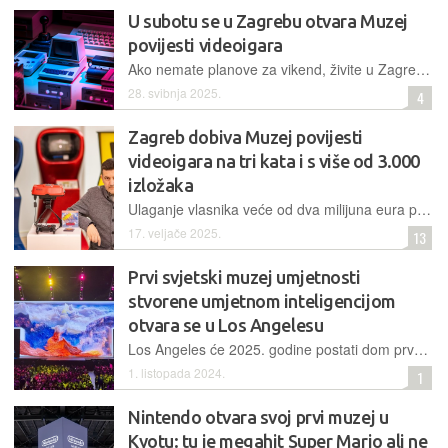
U subotu se u Zagrebu otvara Muzej
povijesti videoigara
Ako nemate planove za vikend, živite u Zagrebu ili okolici, a uz to još i volite igre, prvi hrvatski muzej posvećen videoigrama čeka samo na vas
28. svibnja 2025.
4
Zagreb dobiva Muzej povijesti
videoigara na tri kata i s više od 3.000
izložaka
Ulaganje vlasnika veće od dva milijuna eura posjetiteljima će omogućiti razgledavanje preko tri tisuće izložaka iz povijesti videoigara, od od kraja 1960-ih do početka 2000-ih godina
17. veljače 2025.
13
Prvi svjetski muzej umjetnosti
stvorene umjetnom inteligencijom
otvara se u Los Angelesu
Los Angeles će 2025. godine postati dom prvog svjetskog muzeja posvećenog umjetnosti stvorenoj umjetnom inteligencijom. Tvorac Datalanda je tursko-američki umjetnik Refik Anadol
1. listopada 2024.
1
Nintendo otvara svoj prvi muzej u
Kyotu: tu je megahit Super Mario ali ne