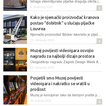
Istraga višemilijunske pljačke dragulja otkrila je šokantan sigurnosni propust – nadzorni sustav najpoznatijeg svjetskog muzeja godinama je bio zaštićen najjednostavnijom mogućom lozinkom
6. studenog 2025.
9
Kako je njemački proizvođač kranova
postao "dobitnik" u slučaju pljačke
Louvrea
Njemački proizvođač Böcker iskoristio je pljačku vrijednog nakita iz Louvrea, pri čemu je korišten njihov građevinski lift, za duhovitu marketinšku kampanju koja je izazvala pozitivne reakcije
25. listopada 2025.
4
Muzej povijesti videoigara osvojio
nagradu za najbolji dizajn prostora
Ovogodišnju nagradu Zagreb Design Week Award u kategoriji Dizajn prostora dodjeljuje međunarodni žiri među 17 projekata iz područja interijera i eksterijera, a dobitnik je relativno nedavno otvoreni Muzej povijesti videoigara
25. listopada 2025.
Posjetili smo Muzej povijesti
videoigara i nakratko se vratili u
prošlost
Muzej je koncipiran tako da šetnjom pratite povijest razvoja videoigara i konzola, od igre Tennis for Two pa do modernijih 3D naslova i konzola
29. svibnja 2025.
9