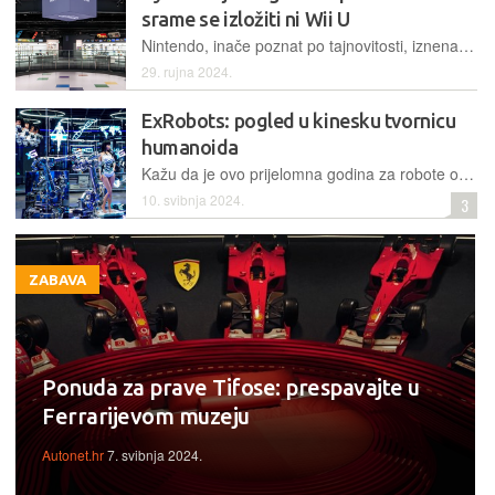
srame se izložiti ni Wii U
Nintendo, inače poznat po tajnovitosti, iznenađuje otvaranjem prvog službenog muzeja u Kyotu, gdje će posjetitelji moći istražiti bogatu povijest tvrtke od proizvođača igraćih karata do globalnog diva videoigara, uključujući i interaktivne prikaze svojih najpoznatijih franšiza
29. rujna 2024.
ExRobots: pogled u kinesku tvornicu
humanoida
Kažu da je ovo prijelomna godina za robote opće namjene pokretane umjetnom inteligencijom
10. svibnja 2024.
3
ZABAVA
Ponuda za prave Tifose: prespavajte u
Ferrarijevom muzeju
Autonet.hr
7. svibnja 2024.