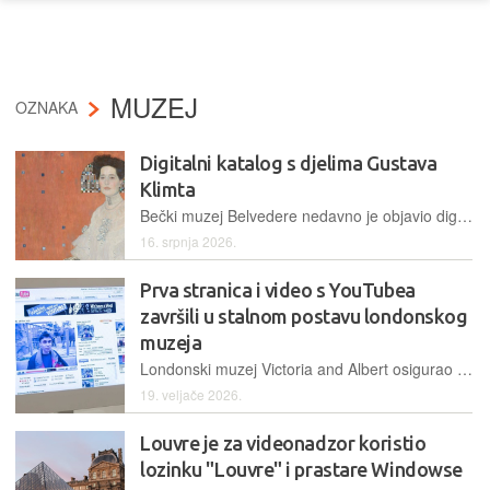
MUZEJ
OZNAKA
Digitalni katalog s djelima Gustava
Klimta
Bečki muzej Belvedere nedavno je objavio digitalni katalog Klimtovih djela iz svog fundusa te najnovija istraživačka otkrića i detaljnu dokumentaciju o stvaralaštvu bečkog slikara
16. srpnja 2026.
Prva stranica i video s YouTubea
završili u stalnom postavu londonskog
muzeja
Londonski muzej Victoria and Albert osigurao je povijesni digitalni artefakt, prvu stranicu YouTubea s videozapisom "Me at the zoo" te izvorni kod prvog YouTubeovog korisničkog sučelja
19. veljače 2026.
Louvre je za videonadzor koristio
lozinku "Louvre" i prastare Windowse