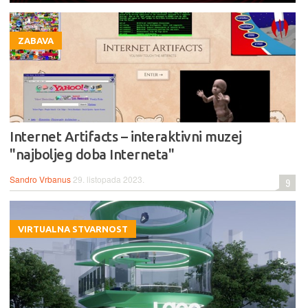
ZABAVA
Internet Artifacts – interaktivni muzej
"najboljeg doba Interneta"
Sandro Vrbanus
29. listopada 2023.
9
VIRTUALNA STVARNOST