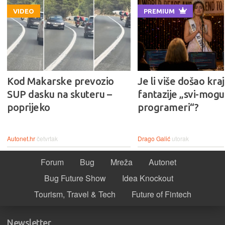
VIDEO
PREMIUM
Kod Makarske prevozio
Je li više došao kraj
SUP dasku na skuteru –
fantazije „svi-mogu-
poprijeko
programeri“?
Autonet.hr
četvrtak
Drago Galić
utorak
Forum
Bug
Mreža
Autonet
Bug Future Show
Idea Knockout
Tourism, Travel & Tech
Future of Fintech
Newsletter