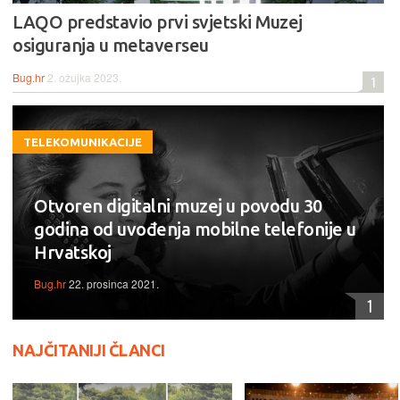
LAQO predstavio prvi svjetski Muzej
osiguranja u metaverseu
Bug.hr
2. ožujka 2023.
1
TELEKOMUNIKACIJE
Otvoren digitalni muzej u povodu 30
godina od uvođenja mobilne telefonije u
Hrvatskoj
Bug.hr
22. prosinca 2021.
1
NAJČITANIJI ČLANCI