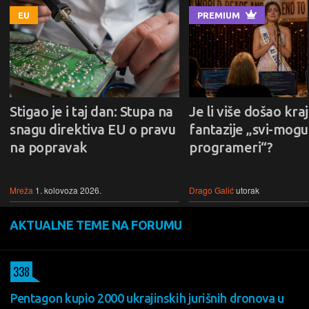
EU
PREMIUM
Stigao je i taj dan: Stupa na
Je li više došao kraj
snagu direktiva EU o pravu
fantazije „svi-mogu-
na popravak
programeri“?
Mreža
1. kolovoza 2026.
Drago Galić
utorak
AKTUALNE TEME NA FORUMU
338
Pentagon kupio 2000 ukrajinskih jurišnih dronova u