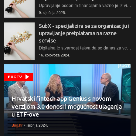
Upravljanje osobnim financijama važno je iz više razloga, a osim što je kroz kontrolu troškova jasno moguće doznati kako se troši novac, na taj se način može spriječiti i prekomjerno trošenje. Ovo je aplikacija otvorena koda koje se specijalizira upravo za praćenje troškova…
9. siječnja 2025.
SubX - specijalizira se za organizaciju i
upravljanje pretplatama na razne
servise
Digitalna je stvarnost takva da se danas za većinu servisa i usluga koje se koriste mora plaćati pretplata, a uz pogodnost jednostavnog plaćanja kreditnim karticama, lako je izgubiti jasan pregled za što se sve plaća pretplata. Ovo je aplikacija koja to nastoji promijeniti…
16. kolovoza 2024.
BUGTV
Hrvatski fintech app Genius s novom
verzijom 3.0 donosi i mogućnost ulaganja
u ETF-ove
Bug.hr
7. srpnja 2024.