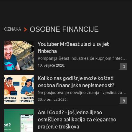
OSOBNE FINANCIJE
OZNAKA
Youtuber MrBeast ulazi u svijet
fintecha
Kompanija Beast Industries će kupnjom fintech platforme integrirati financijske usluge u svoj ekosustav, s ciljem poboljšanja financijske pismenosti više od sedam milijuna korisnika
10. veljače 2026.
3
Koliko nas godišnje može koštati
osobna financijska nepismenost?
Ne posjedovanje dovoljno znanja i vještina za donošenje razumnih financijskih odluka se ocjenjuje kao “niska razina financijske pismenosti” ili financijska nepismenost i ima svoje dalekosežne financijske posljedice. Kada je riječ o tome koliko bi veće znanje o financijama doprinijelo kućnom proračunu, na temelju financijske imovine prosječnog kućanstva, jedno njemačko osiguravajuće društvo je prije par godina istražilo kako osobe visoke razine financijske pismenosti mogu godišnje očekivati zaradu i uštedu u rasponu od 1.910 do 5.000 eura
26. prosinca 2025.
9
Am I Good? - još jedna lijepo
osmišljena aplikacija za elegantno
praćenje troškova