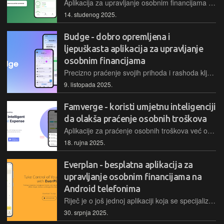
Aplikacija za upravljanje osobnim financijama i praćenje troškova definitivno ne nedostaje, a ovo je još jedna koja se pokušava nametnuti u prilično žestokoj konkurenciji. Dopast će se onima koji su skloniji minimalizmu i relativno visokoj razini estetike…
14. studenog 2025.
Budge - dobro opremljena i
ljepuškasta aplikacija za upravljanje
osobnim financijama
Precizno praćenje svojih prihoda i rashoda ključno je kako bi se stekla potpuna kontrola nad osobnim financijama i kako bi se, u konačnici, mogli identificirati nepotrebni troškovi te se tako uštedjelo. Budge je lijepo izvedena aplikacija koja će upravo to i omogućiti…
9. listopada 2025.
Famverge - koristi umjetnu inteligenciji
da olakša praćenje osobnih troškova
Aplikacije za praćenje osobnih troškova već odavna nisu ništa novo, a ovo je još jedna koja se pokušava u žestokoj konkurenciji nastoji istaknuti činjenicom da koristi umjetnu inteligenciju kako bi olakšala unos troškova…
18. rujna 2025.
Everplan - besplatna aplikacija za
upravljanje osobnim financijama na
Android telefonima
Riječ je o još jednoj aplikaciji koja se specijalizira za upravljanje osobnim financijama, a ističe se jednostavnošću i zgodno osmišljenim sučeljem putem kojega je jednostavno pratiti osobne troškove i prihode, ali i upravljati pretplatama te drugo…
30. srpnja 2025.