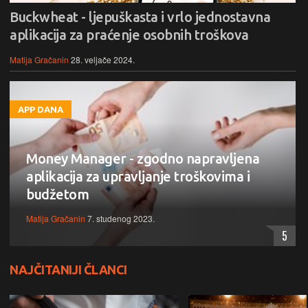
Buckwheat - ljepuškasta i vrlo jednostavna
aplikacija za praćenje osobnih troškova
Matija Gračanin
28. veljače 2024.
APP DANA
Money Manager - zgodno napravljena
aplikacija za upravljanje troškovima i
budžetom
Matija Gračanin
7. studenog 2023.
5
NAJČITANIJI ČLANCI