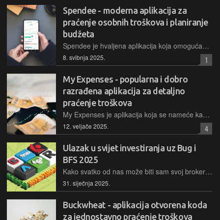
Spendee - moderna aplikacija za
praćenje osobnih troškova i planiranje
budžeta
Spendee je hvaljena aplikacija koja omogućava da se na relativno jednostavan način prate svakodnevni troškovi, planira se budžet i tako se uvede kontrola nad osobnim financijama i to sve uz solidno osmišljene mogućnosti i vizualno zgodno sučelje…
8. svibnja 2025.
1
My Expenses - popularna i dobro
razrađena aplikacija za detaljno
praćenje troškova
My Expenses je aplikacija koja se nameće kao ultimativno rješenje za praćenje troškova i upravljanje financijama koja kroz jednostavno i intuitivno sučelje nudi sve alate potrebne kako bi se detaljno pratili prihodi i rashodi i tako stekao precizan uvid u osobne financije…
12. veljače 2025.
4
Ulazak u svijet investiranja uz Bug i
BFS 2025
Kako svatko od nas može biti sam svoj broker uz današnje mobilne aplikacije, odnosno investicijske platforme, objašnjavamo u temi broja. Nema veze sa sadržajem, ali ima s vizualnim dojmom - promijenili smo osnovni font u tiskanom izdanju Buga
31. siječnja 2025.
Buckwheat - aplikacija otvorena koda
za jednostavno praćenje troškova