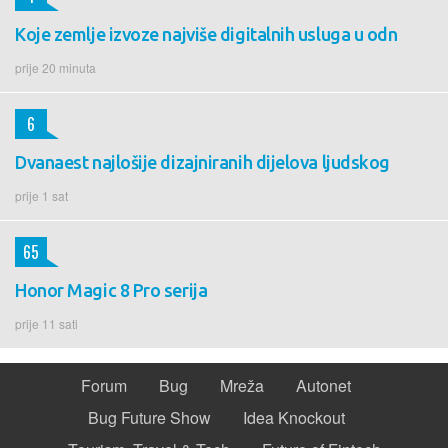
Koje zemlje izvoze najviše digitalnih usluga u odn
prije 20 minuta
6
Dvanaest najlošije dizajniranih dijelova ljudskog
prije 1 sat
65
Honor Magic 8 Pro serija
prije 11 sati
Forum
Bug
Mreža
Autonet
Bug Future Show
Idea Knockout