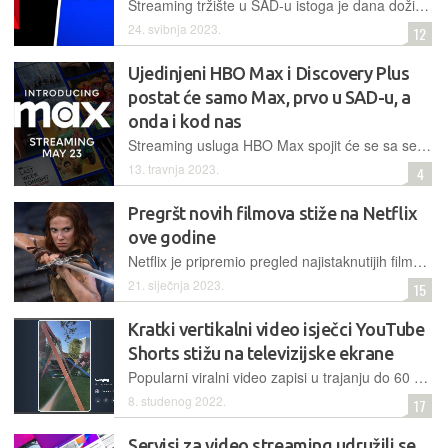
Streaming tržište u SAD-u istoga je dana doživjelo dvije značajne promjene, koje bismo uskoro mogli doživjeti i kod nas. Netflix je odustao od slobodnog dijeljenja lozinki, a HBO od svojeg poznatog imena
24. svibnja 2023.
12
Ujedinjeni HBO Max i Discovery Plus
postat će samo Max, prvo u SAD-u, a
onda i kod nas
Streaming usluga HBO Max spojit će se sa servisom Discovery+, budući da imaju istog vlasnika, medijsku korporaciju Warner Bros Discoveryja. Samim time doći će i do rebrandinga
13. travnja 2023.
4
Pregršt novih filmova stiže na Netflix
ove godine
Netflix je pripremio pregled najistaknutijih filmova koje će pustiti u distribuciju putem svoje streaming platforme ove godine, kao i datume njihovog dolaska
21. siječnja 2023.
15
Kratki vertikalni video isječci YouTube
Shorts stižu na televizijske ekrane
Popularni viralni video zapisi u trajanju do 60 sekundi od sada će se moći gledati unutar YouTubeove aplikacije za pametne televizore u novom, posebno prilagođenom sučelju
8. studenog 2022.
17
Servisi za video streaming udružili se