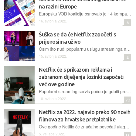
na razini Europe
Europsku VOD koaliciju osnovalo je 14 kompanija koje se bave pružanjem usluga video streaminga, s ciljem daljnjeg razvoja tog sektora u Europi i poticanja ulaganja u sadržaj
16. svibnja 2022.
5
Šuška se da će Netflix započeti s
prijenosima uživo
Osim što nudi popularnu uslugu streaminga na zahtjev, američki bi servis u lov za novim korisnicima mogao krenuti i uvođenjem prijenosa određenih događaja uživo
15. svibnja 2022.
4
Netflix će s prikazom reklama i
zabranom dijeljenja lozinki započeti
već ove godine
Popularni streaming servis počeo je gubiti pretplatnike, pa su se domislili načinu kako da ih zadrže – uvest će jeftiniju razinu pretplate uz koju će gledateljima povremeno prikazivati i oglase
10. svibnja 2022.
23
Netflix za 2022. najavio preko 90 novih
filmova za hrvatske pretplatnike
Ove godine Netflix će značajno povećati ulaganja u vlastite sadržaje i ubrzati produkciju filmova, pa će tijekom godine na svojoj platformi lansirati više od 90 originalnih naslova
5. veljače 2022.
17