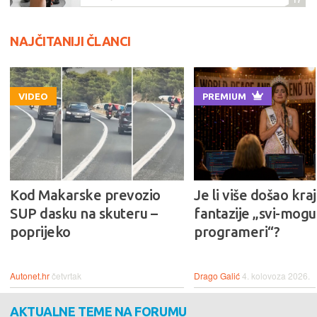
NAJČITANIJI ČLANCI
VIDEO
PREMIUM
Kod Makarske prevozio
Je li više došao kraj
SUP dasku na skuteru –
fantazije „svi-mogu-
poprijeko
programeri“?
Autonet.hr
četvrtak
Drago Galić
4. kolovoza 2026.
AKTUALNE TEME NA FORUMU