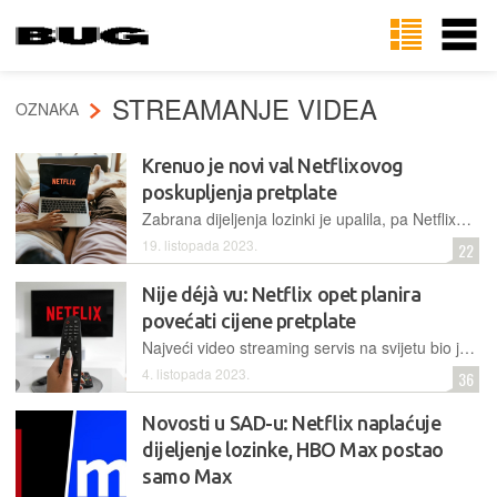
STREAMANJE VIDEA
OZNAKA
Krenuo je novi val Netflixovog
poskupljenja pretplate
Zabrana dijeljenja lozinki je upalila, pa Netflixu broj pretplatnika raste najviše od razdoblja pandemije. U skladu s tim, pretplata ponovno poskupljuje na tržištima SAD-a, UK i Francuske
19. listopada 2023.
22
Nije déjà vu: Netflix opet planira
povećati cijene pretplate
Najveći video streaming servis na svijetu bio je među prvima s idejama poput zabrane dijeljenja lozinki i uvođenja reklama u jeftine pakete, a svoje "liderstvo" namjeravaju zadržati i kad je riječ o cijenama
4. listopada 2023.
36
Novosti u SAD-u: Netflix naplaćuje
dijeljenje lozinke, HBO Max postao
samo Max