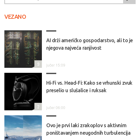
VEZANO
AI drži američko gospodarstvo, ali to je
njegova najveća ranjivost
9
jučer 15:09
Hi-Fi vs. Head-Fi: Kako se vrhunski zvuk
preselio u slušalice i ruksak
2
jučer 06:00
Ovo je prvi laki zrakoplov s aktivnim
poništavanjem neugodnih turbulencija