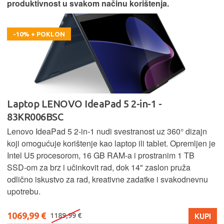
produktivnost u svakom načinu korištenja.
-10% + POKLON
Laptop LENOVO IdeaPad 5 2-in-1 -
83KR006BSC
Lenovo IdeaPad 5 2‑in‑1 nudi svestranost uz 360° dizajn
koji omogućuje korištenje kao laptop ili tablet. Opremljen je
Intel U5 procesorom, 16 GB RAM-a i prostranim 1 TB
SSD‑om za brz i učinkovit rad, dok 14" zaslon pruža
odlično iskustvo za rad, kreativne zadatke i svakodnevnu
upotrebu.
1069,99 €
KUPI
1189,99 €