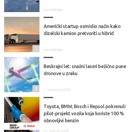
ponedjeljak
Američki startup osmislio način kako
dizelski kamion pretvoriti u hibrid
1
ponedjeljak
Beskrajni let: snažni laseri bežično pune
dronove u zraku
2
1. kolovoza 2026.
Toyota, BMW, Bosch i Repsol pokrenuli
pilot-projekt vozila koja koriste 100 %
obnovljivi benzin
31. srpnja 2026.