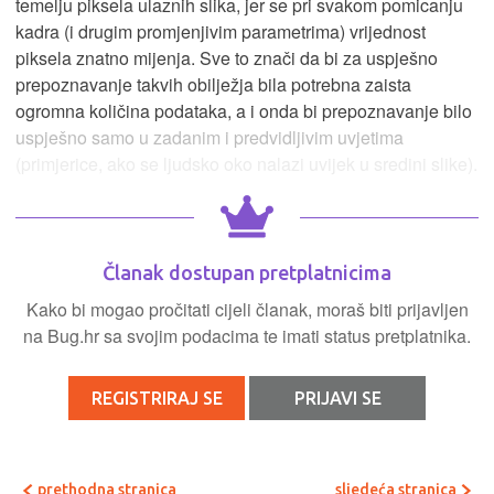
temelju piksela ulaznih slika, jer se pri svakom pomicanju
kadra (i drugim promjenjivim parametrima) vrijednost
piksela znatno mijenja. Sve to znači da bi za uspješno
prepoznavanje takvih obilježja bila potrebna zaista
ogromna količina podataka, a i onda bi prepoznavanje bilo
uspješno samo u zadanim i predvidljivim uvjetima
(primjerice, ako se ljudsko oko nalazi uvijek u sredini slike).
Članak dostupan pretplatnicima
Kako bi mogao pročitati cijeli članak, moraš biti prijavljen
na Bug.hr sa svojim podacima te imati status pretplatnika.
REGISTRIRAJ SE
PRIJAVI SE
prethodna stranica
sljedeća stranica