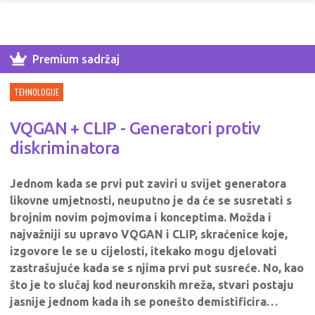
Premium sadržaj
TEHNOLOGIJE
VQGAN + CLIP - Generatori protiv
diskriminatora
Jednom kada se prvi put zaviri u svijet generatora
likovne umjetnosti, neuputno je da će se susretati s
brojnim novim pojmovima i konceptima. Možda i
najvažniji su upravo VQGAN i CLIP, skraćenice koje,
izgovore le se u cijelosti, itekako mogu djelovati
zastrašujuće kada se s njima prvi put susreće. No, kao
što je to slučaj kod neuronskih mreža, stvari postaju
jasnije jednom kada ih se ponešto demistificira…