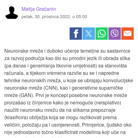
Matija Gračanin
petak, 30. prosinca 2022. u 05:00
Neuronske mreže i duboko učenje temeljne su sastavnice
za razvoj područja kao što su prirodni jezik ili obrada slika
(pa danas i generiranja likovne umjetnosti) sa stanovišta
računala, a tijekom vremena razvile su se i napredne
tehnike neuronskih mreža, u koje se ubrajaju konvolucijske
neuronske mreže (CNN), kao i generativne suparničke
mreže (GAN). Prvi je koncept posebne neuronske mreže
proizašao iz činjenice kako je nemoguće (neisplativo)
naučiti neuronsku mrežu da na slikama prepoznaje
(klasificira) obilježja koja se mogu razlikovati prema
veličini, položaju pa i usmjerenosti. Primjerice, ljudsko oko
nije jednostavno točno klasificirati modelima koji uče na