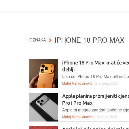
IPHONE 18 PRO MAX
OZNAKA
iPhone 18 Pro Max imat će veću 
deblji
Matej Markovinović
12. srpnja 2026.
Apple planira promijeniti cjen
Pro i Pro Max
Matej Markovinović
3. svibnja 2026.