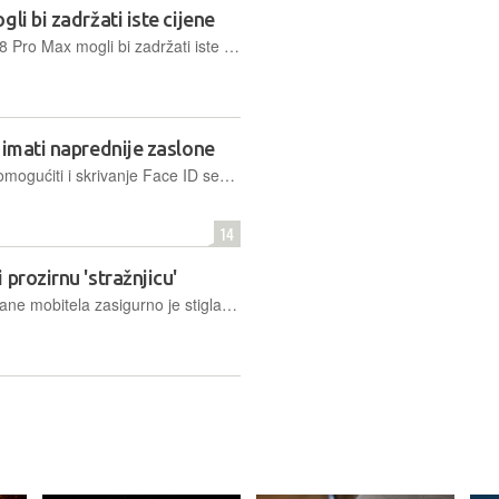
li bi zadržati iste cijene
Nadolazeći iPhone 18 Pro i iPhone 18 Pro Max mogli bi zadržati iste početne cijene kao i njihovi prethodnici, unatoč rastu troškova komponenti
 imati naprednije zaslone
Novi LTPO+ OLED zasloni trebali bi omogućiti i skrivanje Face ID senzora i prednje kamere ispod zaslona, što će dodatno 'počistiti' prednju stranu mobitela
14
prozirnu 'stražnjicu'
Inspiracija za prozirni dio stražnje strane mobitela zasigurno je stigla od Nothinga, ali neovisno o tome, to bi predstavljalo svježu promjenu za Apple i iPhone