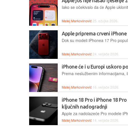
Apple još nije našao rješenje 
Matej Markovinović
25. ožujka 2026.
Apple priprema crveni iPhone
Matej Markovinović
24. veljače 2026.
iPhone će i u Europi uskoro 
Matej Markovinović
16. veljače 2026.
iPhone 18 Pro i iPhone 18 Pr
ključnih nadogradnji
Matej Markovinović
14. veljače 2026.