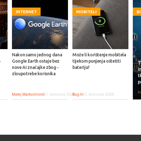
INTERNET
MOBITELI
B
Nakon samo jednog dana
Može li korištenje mobitela
-
Google Earth ostaje bez
tijekom punjenja oštetiti
T
nove AI značajke zbog -
bateriju?
i
zloupotrebe korisnika
t
p
I
Matej Markovinović
1. kolovoza 2026.
Bug.hr
2. kolovoza 2026.