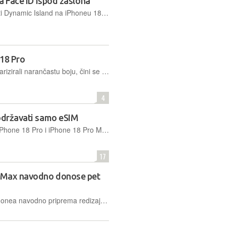
za Face ID ispod zaslona
Iako se očekivalo da će Apple ukloniti Dynamic Island na iPhoneu 18 Pro, čini se da ipak nisu pronašli rješenje za staviti Face ID ispod zaslona
 18 Pro
Dok su modeli iPhonea 17 Pro popularizirali narančastu boju, čini se da će iPhone 18 Pro vratiti crvenu u igru
4
podržavati samo eSIM
Prema neslužbenim informacijama, iPhone 18 Pro i iPhone 18 Pro Max mogli stići bez utora za fizičku SIM karticu u Europi, čime se otvara mjesto za veću bateriju
17
o Max navodno donose pet
Apple za nadolazeće Pro modele iPhonea navodno priprema redizajn prednje strane, napredniju kameru i novu generaciju vlastitih čipova, uključujući A20 Pro i C2 modem