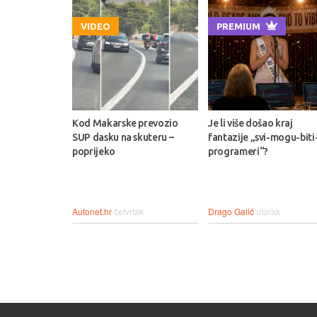
VIDEO
PREMIUM
Kod Makarske prevozio
Je li više došao kraj
SUP dasku na skuteru –
fantazije „svi-mogu-biti
poprijeko
programeri“?
Autonet.hr
četvrtak
Drago Galić
utorak