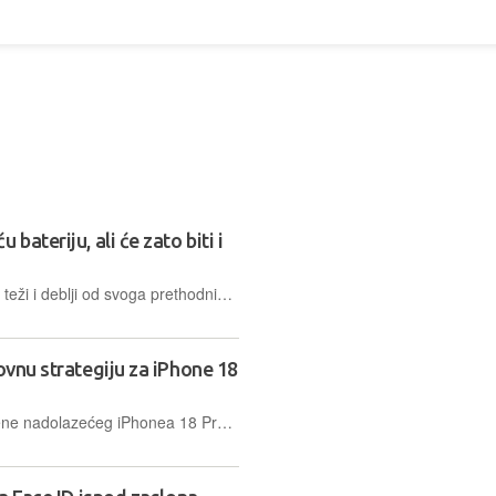
bateriju, ali će zato biti i
Iako će iPhone 18 Pro Max biti nešto teži i deblji od svoga prethodnika, kapacitet baterije trebao bi biti veći, što će kupci vjerojatno s veseljem dočekati
ovnu strategiju za iPhone 18
Apple bi mogao zadržati početne cijene nadolazećeg iPhonea 18 Pro i Pro Maxa kako bi ublažio dojam poskupljenja, dok bi jače konfiguracije ipak mogle biti osjetno skuplje