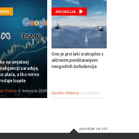
IZNIS
AVIJACIJA
Ovo je prvi laki zrakoplov s
aktivnim poništavanjem
ko na umjetnoj
neugodnih turbulencija
nteligenciji zarađuje,
ko plaća, a tko mirno
rodaje lopate
van Podnar
2. kolovoza 2026.
Sandro Vrbanus
ponedjeljak
povratak na vrh