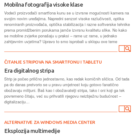
Mobilna fotografija visoke klase
Vodeći proizvođači smartfona kunu se u izvrsne mogućnosti kamera na
svojim novim uređajima. Napredni senzori visoke razlučivosti, optika
renomiranih proizvođača, optička stabilizacija i razne softverske tehnike
prema promidžbenim porukama jamče izvrsnu kvalitetu slike. No kako
se mobilne zvjerke ponašaju u praksi – rame uz rame, u jednako
zahtjevnim uvjetima? Upravo to smo isprobali u sklopu ove teme
ČITANJE STRIPOVA NA SMARTFONU I TABLETU
Era digitalnog stripa
Strip je počeo prilično jednostavno, kao redak komičnih sličica. Od tada
pa do danas pretvorio se u pravu umjetnost koju gotovo fanatično
obožavaju milijuni. Baš kao i obožavatelji stripa, tako i oni koji ga tek
povremeno čitaju, već su prihvatili njegovu neizbježnu budućnost –
digitalizaciju…
ALTERNATIVE ZA WINDOWS MEDIA CENTER
Eksplozija multimedije