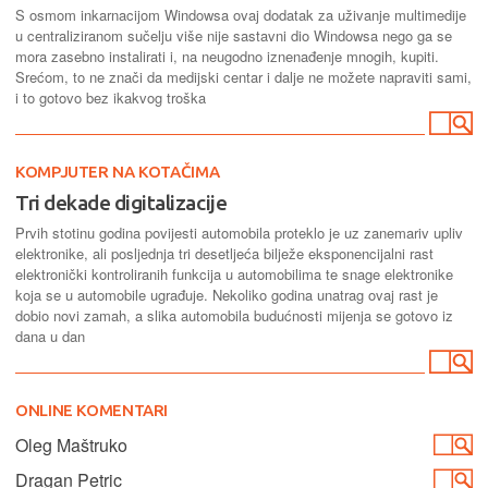
S osmom inkarnacijom Windowsa ovaj dodatak za uživanje multimedije
u centraliziranom sučelju više nije sastavni dio Windowsa nego ga se
mora zasebno instalirati i, na neugodno iznenađenje mnogih, kupiti.
Srećom, to ne znači da medijski centar i dalje ne možete napraviti sami,
i to gotovo bez ikakvog troška
KOMPJUTER NA KOTAČIMA
Tri dekade digitalizacije
Prvih stotinu godina povijesti automobila proteklo je uz zanemariv upliv
elektronike, ali posljednja tri desetljeća bilježe eksponencijalni rast
elektronički kontroliranih funkcija u automobilima te snage elektronike
koja se u automobile ugrađuje. Nekoliko godina unatrag ovaj rast je
dobio novi zamah, a slika automobila budućnosti mijenja se gotovo iz
dana u dan
ONLINE KOMENTARI
Oleg Maštruko
Dragan Petric