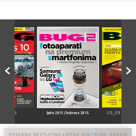
rujan 2015.
ljeto 2015 / kolovoz 2015.
272_273 / srpanj/