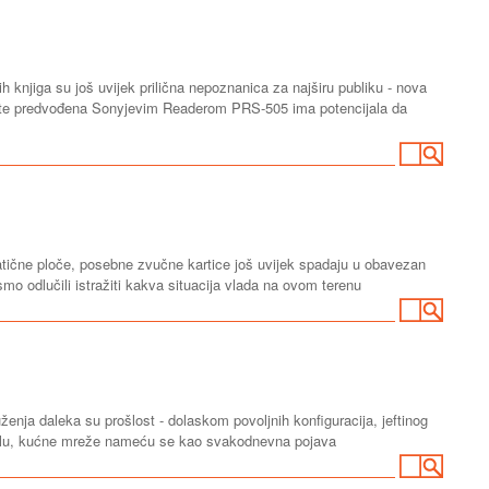
čkih knjiga su još uvijek prilična nepoznanica za najširu publiku - nova
tinte predvođena Sonyjevim Readerom PRS-505 ima potencijala da
ične ploče, posebne zvučne kartice još uvijek spadaju u obavezan
mo odlučili istražiti kakva situacija vlada na ovom terenu
enja daleka su prošlost - dolaskom povoljnih konfiguracija, jeftinog
obalu, kućne mreže nameću se kao svakodnevna pojava