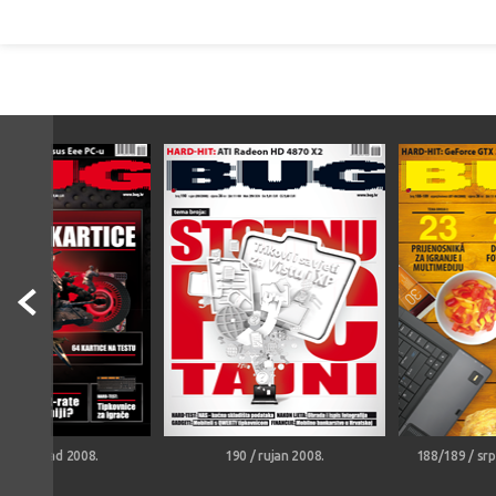
 / listopad 2008.
190 / rujan 2008.
188/189 / sr