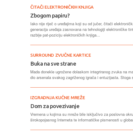
ČITAČI ELEKTRONIČKIH KNJIGA
Zbogom papiru?
Iako nije riječ o uređajima koji su od jučer, čitači elektroni
generacija uređaja zasnovana na tehnologiji elektroničke 
razbije pat-poziciju elektroničkih knjiga...
SURROUND ZVUČNE KARTICE
Buka na sve strane
Mada donekle ugrožene dolaskom integriranog zvuka na mat
dio arsenala svakog zagriženog igrača i entuzijasta. Stoga s
IZGRADNJA KUĆNE MREŽE
Dom za povezivanje
Vremena u kojima su mreže bile isključivo za poslovna okruž
širokopojasnog Interneta te informatičke pismenosti u gl