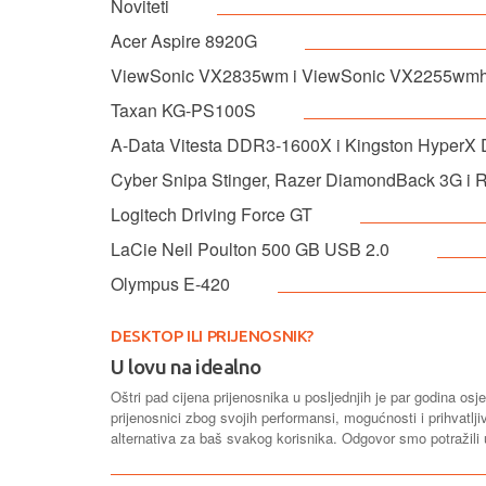
Noviteti
Acer Aspire 8920G
ViewSonic VX2835wm i ViewSonic VX2255wm
Taxan KG-PS100S
A-Data Vitesta DDR3-1600X i Kingston HyperX
Cyber Snipa Stinger, Razer DiamondBack 3G i 
Logitech Driving Force GT
LaCie Neil Poulton 500 GB USB 2.0
Olympus E-420
DESKTOP ILI PRIJENOSNIK?
U lovu na idealno
Oštri pad cijena prijenosnika u posljednjih je par godina os
prijenosnici zbog svojih performansi, mogućnosti i prihvatljiv
alternativa za baš svakog korisnika. Odgovor smo potražil