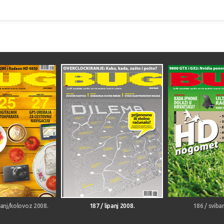
panj/kolovoz 2008.
187 / lipanj 2008.
186 / sviba