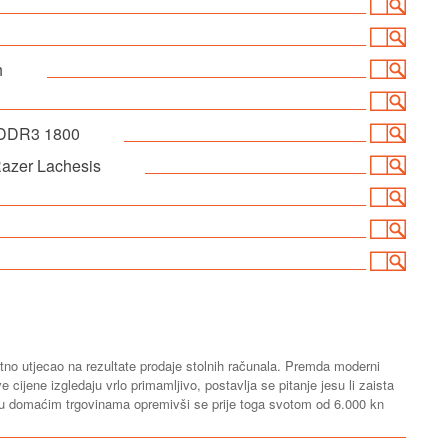
h
 DDR3 1800
Razer Lachesis
jetno utjecao na rezultate prodaje stolnih računala. Premda moderni
e cijene izgledaju vrlo primamljivo, postavlja se pitanje jesu li zaista
i u domaćim trgovinama opremivši se prije toga svotom od 6.000 kn