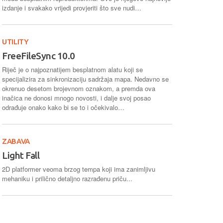
izdanje i svakako vrijedi provjeriti što sve nudi…
UTILITY
FreeFileSync 10.0
Riječ je o najpoznatijem besplatnom alatu koji se
specijalizira za sinkronizaciju sadržaja mapa. Nedavno se
okrenuo desetom brojevnom oznakom, a premda ova
inačica ne donosi mnogo novosti, i dalje svoj posao
odrađuje onako kako bi se to i očekivalo…
ZABAVA
Light Fall
2D platformer veoma brzog tempa koji ima zanimljivu
mehaniku i prilično detaljno razrađenu priču...