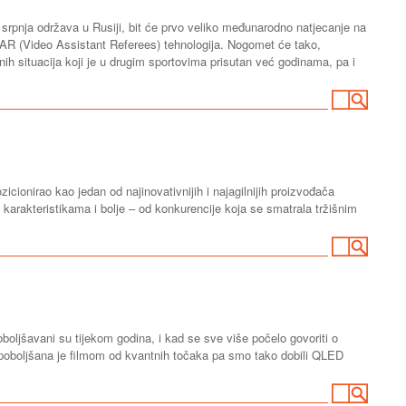
srpnja održava u Rusiji, bit će prvo veliko međunarodno natjecanje na
 VAR (Video Assistant Referees) tehnologija. Nogomet će tako,
rnih situacija koji je u drugim sportovima prisutan već godinama, pa i
ionirao kao jedan od najinovativnijih i najagilnijih proizvođača
karakteristikama i bolje – od konkurencije koja se smatrala tržišnim
oljšavani su tijekom godina, i kad se sve više počelo govoriti o
oboljšana je filmom od kvantnih točaka pa smo tako dobili QLED