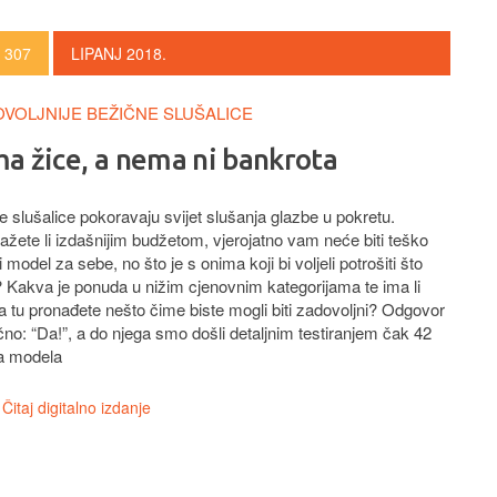
 307
LIPANJ 2018.
VOLJNIJE BEŽIČNE SLUŠALICE
a žice, a nema ni bankrota
 slušalice pokoravaju svijet slušanja glazbe u pokretu.
žete li izdašnijim budžetom, vjerojatno vam neće biti teško
 model za sebe, no što je s onima koji bi voljeli potrošiti što
 Kakva je ponuda u nižim cjenovnim kategorijama te ima li
a tu pronađete nešto čime biste mogli biti zadovoljni? Odgovor
čno: “Da!”, a do njega smo došli detaljnim testiranjem čak 42
ta modela
Čitaj digitalno izdanje