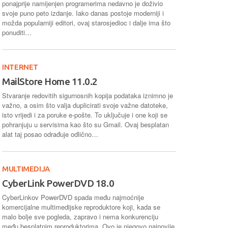
ponajprije namijenjen programerima nedavno je doživio
svoje puno peto izdanje. Iako danas postoje moderniji i
možda popularniji editori, ovaj starosjedioc i dalje ima što
ponuditi…
INTERNET
MailStore Home 11.0.2
Stvaranje redovitih sigurnosnih kopija podataka iznimno je
važno, a osim što valja duplicirati svoje važne datoteke,
isto vrijedi i za poruke e-pošte. To uključuje i one koji se
pohranjuju u servisima kao što su Gmail. Ovaj besplatan
alat taj posao odrađuje odlično…
MULTIMEDIJA
CyberLink PowerDVD 18.0
CyberLinkov PowerDVD spada među najmoćnije
komercijalne multimedijske reproduktore koji, kada se
malo bolje sve pogleda, zapravo i nema konkurenciju
među besplatnim reproduktorima. Ovo je njegovo najnovije