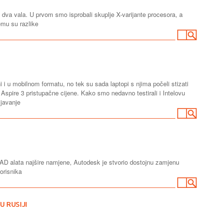
 dva vala. U prvom smo isprobali skuplje X-varijante procesora, a
čemu su razlike
i u mobilnom formatu, no tek su sada laptopi s njima počeli stizati
Aspire 3 pristupačne cijene. Kako smo nedavno testirali i Intelovu
ljavanje
 alata najšire namjene, Autodesk je stvorio dostojnu zamjenu
orisnika
 RUSIJI