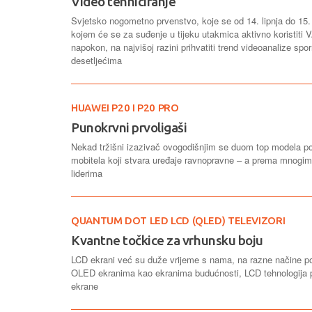
Video tehniciranje
Svjetsko nogometno prvenstvo, koje se od 14. lipnja do 15. 
kojem će se za suđenje u tijeku utakmica aktivno koristiti
napokon, na najvišoj razini prihvatiti trend videoanalize spo
desetljećima
HUAWEI P20 I P20 PRO
Punokrvni prvoligaši
Nekad tržišni izazivač ovogodišnjim se duom top modela pozic
mobitela koji stvara uređaje ravnopravne – a prema mnogim 
liderima
QUANTUM DOT LED LCD (QLED) TELEVIZORI
Kvantne točkice za vrhunsku boju
LCD ekrani već su duže vrijeme s nama, na razne načine pob
OLED ekranima kao ekranima budućnosti, LCD tehnologija p
ekrane