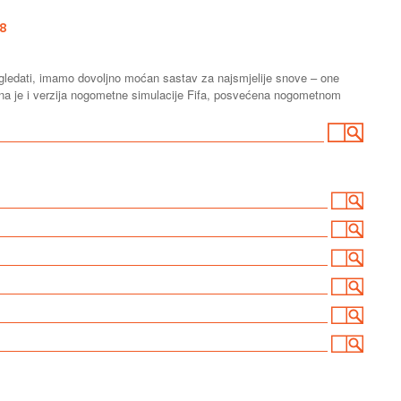
8
 izgledati, imamo dovoljno moćan sastav za najsmjelije snove – one
avna je i verzija nogometne simulacije Fifa, posvećena nogometnom