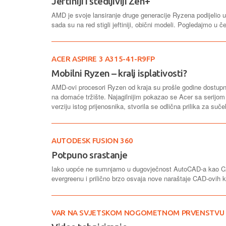
Jeftiniji i štedljiviji Zen+
AMD je svoje lansiranje druge generacije Ryzena podijelio u
sada su na red stigli jeftiniji, obični modeli. Pogledajmo u 
ACER ASPIRE 3 A315-41-R9FP
Mobilni Ryzen – kralj isplativosti?
AMD-ovi procesori Ryzen od kraja su prošle godine dostupni 
na domaće tržište. Najagilnijim pokazao se Acer sa serijom 
verziju istog prijenosnika, stvorila se odlična prilika za suče
AUTODESK FUSION 360
Potpuno srastanje
Iako uopće ne sumnjamo u dugovječnost AutoCAD-a kao CAD
evergreenu i prilično brzo osvaja nove naraštaje CAD-ovih k
VAR NA SVJETSKOM NOGOMETNOM PRVENSTVU U