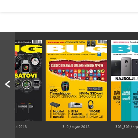
 / listopad 2018.
310 / rujan 2018.
308_309 / sr