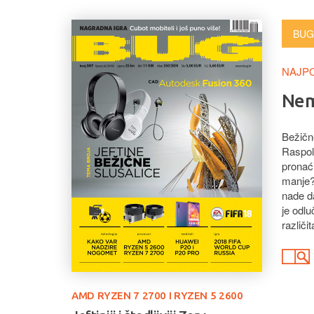
BUG
NAJPO
Nem
Bežične
Raspola
pronaći
manje?
nade d
je odlu
različi
AMD RYZEN 7 2700 I RYZEN 5 2600