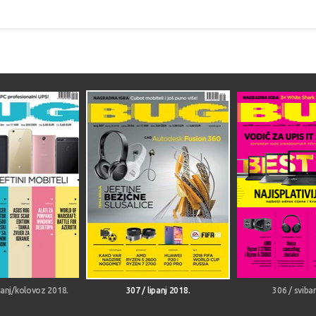
panj/kolovoz 2018.
307 / lipanj 2018.
306 / sviba