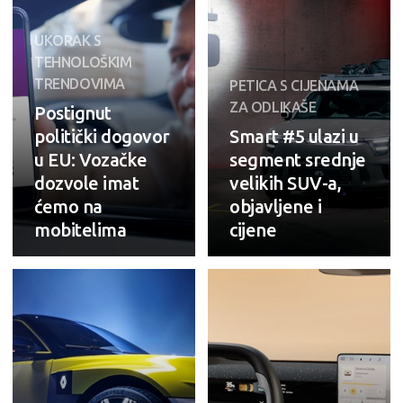
UKORAK S
TEHNOLOŠKIM
TRENDOVIMA
PETICA S CIJENAMA
ZA ODLIKAŠE
Postignut
politički dogovor
Smart #5 ulazi u
u EU: Vozačke
segment srednje
dozvole imat
velikih SUV-a,
ćemo na
objavljene i
mobitelima
cijene