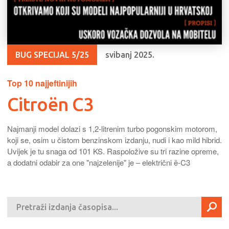
BUG SPECIJAL 5/25
svibanj 2025.
Top 10 najjeftinijih
Citroën C3
Najmanji model dolazi s 1,2-litrenim turbo pogonskim motorom,
koji se, osim u čistom benzinskom izdanju, nudi i kao mild hibrid.
Uvijek je tu snaga od 101 KS. Raspoložive su tri razine opreme,
a dodatni odabir za one "najzelenije" je – električni ë-C3