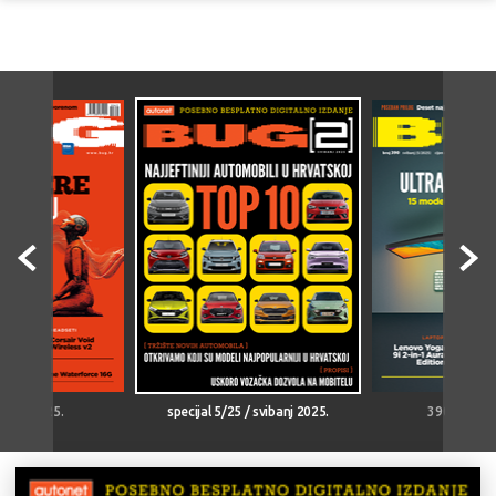
lipanj 2025.
specijal 5/25 / svibanj 2025.
390 / sviba