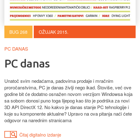
BUG 268
OŽUJAK 2015.
PC DANAS
PC danas
Unatoč svim nedaćama, padovima prodaje i mračnim
proročanstvima, PC je danas življi nego ikad. Štoviše, već ove
godine bit će dodatno osnažen novom verzijom Windowsa koja
sa sobom donosi puno toga lijepog kao što je podrška za novi
3D API DirectX 12. No kakvo je danas stanje PC tehnologije i
koje su komponente aktualne? Upravo na ova pitanja naći ćete
odgovor na narednim stranicama
Čitaj digitalno izdanje