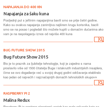
NAPAJANJA DO 400 KN
Napajanja za šaku kuna
Posljednji put s jeftinim napajanjima bavili smo se prije četiri godine.
Kako su ovakva napajanja zanimljiva najširem krugu korisnika, bacili
smo se na posao i pogledali što možete kupiti u domaćim dućanima ako
vam je na raspolaganju iznos od najviše 400 kuna
BUG FUTURE SHOW 2015
Bug Future Show 2015
Bio je to praznik za ljubitelje tehnologije, koji je zajedno s nama
proslavilo više od 1500 čitatelja Buga i istaknutih industrijskih insajdera,
čime se ovo događanje već u svojoj drugoj godini održavanja etabliralo
kao jedan od najvećih i najznačajnijih domaćih tehnoloških skupova
RASPBERRY PI 2
Malina Redux
Raspberry Pi je postigao planetarnI uspjeh kao malo računalo koje se