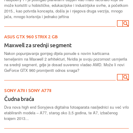
može koristiti u hobističke, edukacijske i industrijske svrhe, a početkom
2015., kao potvrda koncepta, došla je i njegova druga verzija, mnogo
jača, mnogo korisnija i jednako jeftina
ASUS GTX 960 STRIX 2 GB
Maxwell za srednji segment
Nakon popunjavanja gornjeg dijela ponude s novim karticama
temeljenim na Maxwell 2 arhitekturi, Nvidia je svoju pozornost usmjerila
na srednji segment, gdje je dosad suvereno vladao AMD. Može li novi
GeForce GTX 960 promijeniti odnos snaga?
SONY A7II I SONY A77II
Čudna braća
Dva nova high end Sonyjeva digitalna fotoaparata nasljednici su već vrlo
etabliranih modela – A77, starog oko 3,5 godina, te A7, izbačenog
krajem 2013...