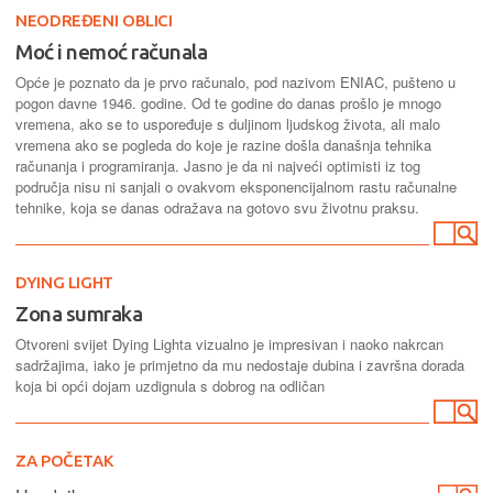
NEODREĐENI OBLICI
Moć i nemoć računala
Opće je poznato da je prvo računalo, pod nazivom ENIAC, pušteno u
pogon davne 1946. godine. Od te godine do danas prošlo je mnogo
vremena, ako se to uspoređuje s duljinom ljudskog života, ali malo
vremena ako se pogleda do koje je razine došla današnja tehnika
računanja i programiranja. Jasno je da ni najveći optimisti iz tog
područja nisu ni sanjali o ovakvom eksponencijalnom rastu računalne
tehnike, koja se danas odražava na gotovo svu životnu praksu.
DYING LIGHT
Zona sumraka
Otvoreni svijet Dying Lighta vizualno je impresivan i naoko nakrcan
sadržajima, iako je primjetno da mu nedostaje dubina i završna dorada
koja bi opći dojam uzdignula s dobrog na odličan
ZA POČETAK