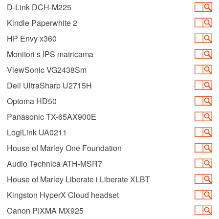
D-Link DCH-M225
Kindle Paperwhite 2
HP Envy x360
Monitori s IPS matricama
ViewSonic VG2438Sm
Dell UltraSharp U2715H
Optoma HD50
Panasonic TX-65AX900E
LogiLink UA0211
House of Marley One Foundation
Audio Technica ATH-MSR7
House of Marley Liberate i Liberate XLBT
Kingston HyperX Cloud headset
Canon PIXMA MX925