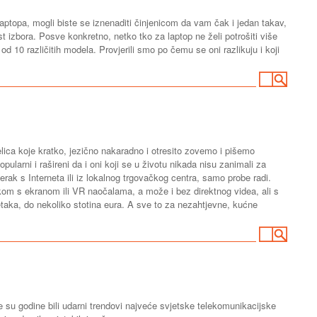
laptopa, mogli biste se iznenaditi činjenicom da vam čak i jedan takav,
st izbora. Posve konkretno, netko tko za laptop ne želi potrošiti više
 10 različitih modela. Provjerili smo po čemu se oni razlikuju i koji
jelica koje kratko, jezično nakaradno i otresito zovemo i pišemo
ularni i rašireni da i oni koji se u životu nikada nisu zanimali za
erak s Interneta ili iz lokalnog trgovačkog centra, samo probe radi.
kom s ekranom ili VR naočalama, a može i bez direktnog videa, ali s
taka, do nekoliko stotina eura. A sve to za nezahtjevne, kućne
ve su godine bili udarni trendovi najveće svjetske telekomunikacijske