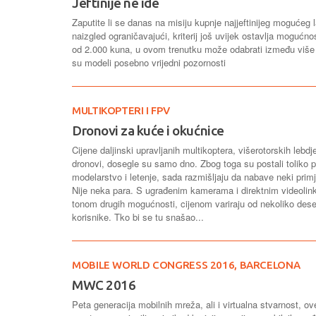
Jeftinije ne ide
Zaputite li se danas na misiju kupnje najjeftinijeg mogućeg 
naizgled ograničavajući, kriterij još uvijek ostavlja mogućno
od 2.000 kuna, u ovom trenutku može odabrati između više od
su modeli posebno vrijedni pozornosti
MULTIKOPTERI I FPV
Dronovi za kuće i okućnice
Cijene daljinski upravljanih multikoptera, višerotorskih lebd
dronovi, dosegle su samo dno. Zbog toga su postali toliko pop
modelarstvo i letenje, sada razmišljaju da nabave neki primj
Nije neka para. S ugrađenim kamerama i direktnim videolin
tonom drugih mogućnosti, cijenom variraju od nekoliko dese
korisnike. Tko bi se tu snašao...
MOBILE WORLD CONGRESS 2016, BARCELONA
MWC 2016
Peta generacija mobilnih mreža, ali i virtualna stvarnost, o