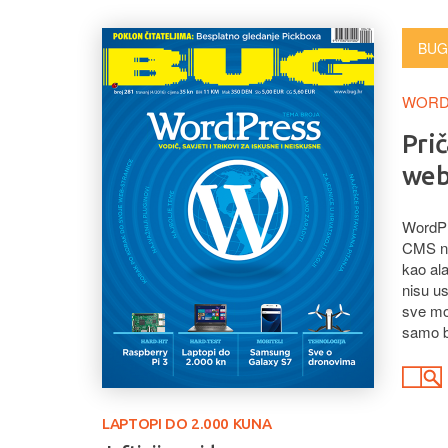
BUG
WORD
Prič
we
WordPre
CMS na
kao ala
nisu us
sve mo
samo b
LAPTOPI DO 2.000 KUNA