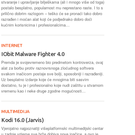
stvaranje i upravljanje bilješkama (ali i mnogo više od toga)
postalo besplatno, popularnost mu neprestano raste. I to s
prilično dobrim razlogom – teško će se pronaći tako dobro
razrađen i moćan alat koji će podjednako dobro doći
kućnim korisnicima i profesionalcima…
INTERNET
IObit Malware Fighter 4.0
Premda je svojevremeno bio predmetom kontroverza, ovaj
alat za borbu protiv raznovrsnoga zloćudnog softvera
svakom inačicom postaje sve bolji, sposobniji i razrađeniji.
Uz besplatno izdanje koje će mnogima biti sasvim
dostatno, tu je i profesionalno koje nudi zaštitu u stvarnom
vremenu kao i neke druge zgodne mogućnosti…
MULTIMEDIJA
Kodi 16.0 (Jarvis)
Vjerojatno najpoznatiji višeplatformski multimedijski centar
u zadnje vrijeme sve brže dobiva nove inačice, a ovo je