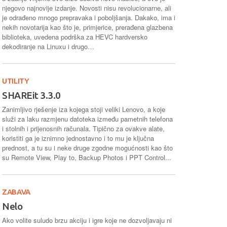
njegovo najnovije izdanje. Novosti nisu revolucionarne, ali
je odrađeno mnogo prepravaka i poboljšanja. Dakako, ima i
nekih novotarija kao što je, primjerice, prerađena glazbena
biblioteka, uvedena podrška za HEVC hardversko
dekodiranje na Linuxu i drugo…
UTILITY
SHAREit 3.3.0
Zanimljivo rješenje iza kojega stoji veliki Lenovo, a koje
služi za laku razmjenu datoteka između pametnih telefona
i stolnih i prijenosnih računala. Tipično za ovakve alate,
koristiti ga je iznimno jednostavno i to mu je ključna
prednost, a tu su i neke druge zgodne mogućnosti kao što
su Remote View, Play to, Backup Photos i PPT Control...
ZABAVA
Nelo
Ako volite suludo brzu akciju i igre koje ne dozvoljavaju ni