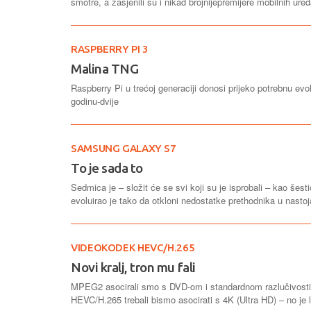
smotre, a zasjenili su i nikad brojnijepremijere mobilnih ure
RASPBERRY PI 3
Malina TNG
Raspberry Pi u trećoj generaciji donosi prijeko potrebnu ev
godinu-dvije
SAMSUNG GALAXY S7
To je sada to
Sedmica je – složit će se svi koji su je isprobali – kao še
evoluirao je tako da otkloni nedostatke prethodnika u nastoj
VIDEOKODEK HEVC/H.265
Novi kralj, tron mu fali
MPEG2 asocirali smo s DVD-om i standardnom razlučivosti,
HEVC/H.265 trebali bismo asocirati s 4K (Ultra HD) – no je l