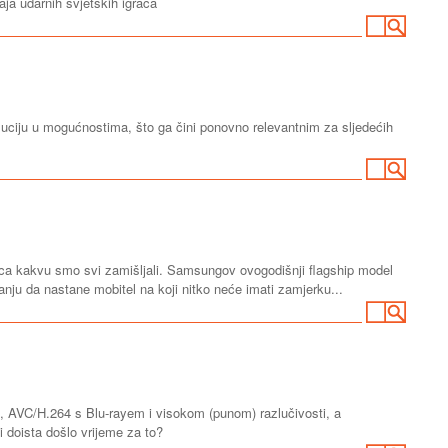
đaja udarnih svjetskih igrača
oluciju u mogućnostima, što ga čini ponovno relevantnim za sljedećih
stica kakvu smo svi zamišljali. Samsungov ovogodišnji flagship model
anju da nastane mobitel na koji nitko neće imati zamjerku...
 AVC/H.264 s Blu-rayem i visokom (punom) razlučivosti, a
i doista došlo vrijeme za to?