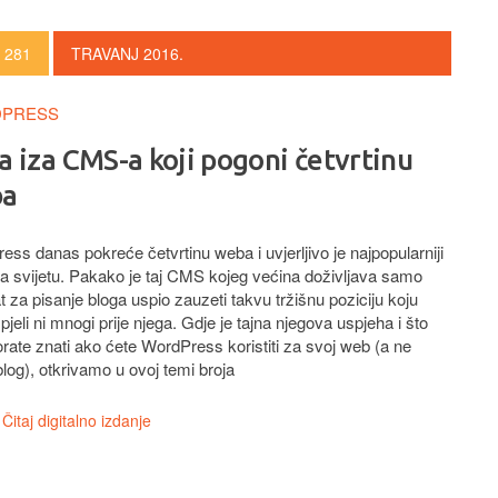
 281
TRAVANJ 2016.
PRESS
a iza CMS-a koji pogoni četvrtinu
ba
ss danas pokreće četvrtinu weba i uvjerljivo je najpopularniji
 svijetu. Pakako je taj CMS kojeg većina doživljava samo
t za pisanje bloga uspio zauzeti takvu tržišnu poziciju koju
pjeli ni mnogi prije njega. Gdje je tajna njegova uspjeha i što
rate znati ako ćete WordPress koristiti za svoj web (a ne
log), otkrivamo u ovoj temi broja
Čitaj digitalno izdanje