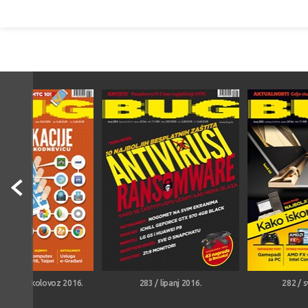
/ srpanj/kolovoz 2016.
283 / lipanj 2016.
282 / s