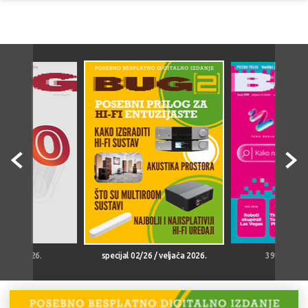
ožujak 2026.
specijal 02/26 / veljača 2026.
399 / velja