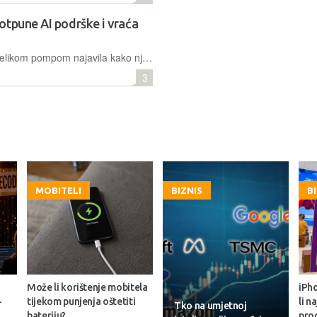
otpune AI podrške i vraća
Klarna je početkom 2024. godine s velikom pompom najavila kako njihov AI asistent može zamijeniti rad 700 zaposlenika korisničke podrške. Sada, samo godinu dana kasnije, tvrtka objavljuje novo zapošljavanje i želi kupcima omogućiti da uvijek imaju opciju razgovora sa stvarnom osobom...
3
MOBITELI
BIZNIS
B
Može li korištenje mobitela
iPho
-
tijekom punjenja oštetiti
li n
Tko na umjetnoj
bateriju?
prod