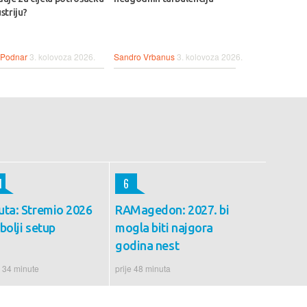
striju?
 Podnar
3. kolovoza 2026.
Sandro Vrbanus
3. kolovoza 2026.
1
6
uta: Stremio 2026
RAMagedon: 2027. bi
bolji setup
mogla biti najgora
godina nest
e 34 minute
prije 48 minuta