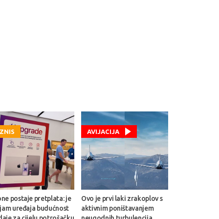
IZNIS
AVIJACIJA
ne postaje pretplata: je
Ovo je prvi laki zrakoplov s
ajam uređaja budućnost
aktivnim poništavanjem
aje za cijelu potrošačku
neugodnih turbulencija