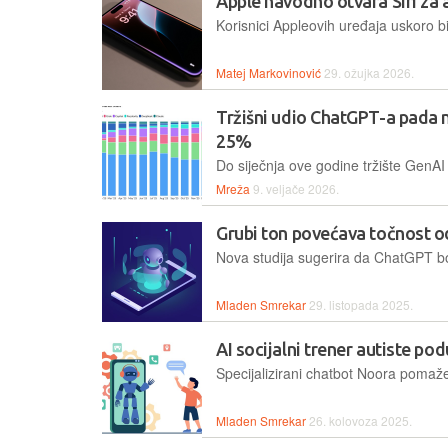
Apple navodno otvara Siri za 
Matej Markovinović
29. ožujka 2026.
Tržišni udio ChatGPT-a pada 
25%
Mreža
9. veljače 2026.
Grubi ton povećava točnost 
Mladen Smrekar
29. listopada 2025.
AI socijalni trener autiste po
Mladen Smrekar
26. kolovoza 2025.