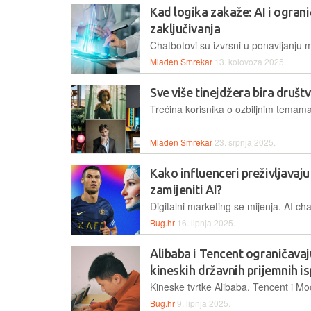
Kad logika zakaže: AI i ogran
zaključivanja
Mladen Smrekar
13. kolovoza 2025.
Sve više tinejdžera bira društv
Mladen Smrekar
23. srpnja 2025.
Kako influenceri preživljavaju
zamijeniti AI?
Bug.hr
16. lipnja 2025.
Alibaba i Tencent ograničavaj
kineskih državnih prijemnih is
Bug.hr
9. lipnja 2025.