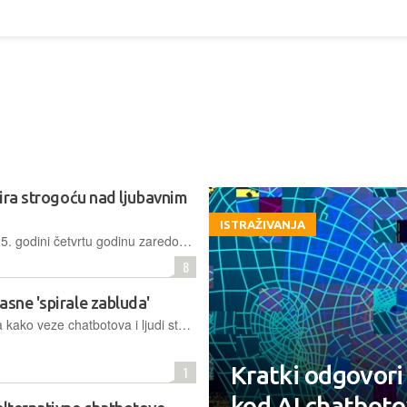
nira strogoću nad ljubavnim
ISTRAŽIVANJA
Kineska populacija smanjila se u 2025. godini četvrtu godinu zaredom, pavši na 1,405 milijardi. Desetljeća rigorozne politike jednog djeteta ostavila su iza sebe društvo koje rapidno stari, a u utrci između hladnih algoritama i toplih ljudskih priča, država je odlučila intervenirati
8
asne 'spirale zabluda'
Novo Stanfordovo istraživanje otkriva kako veze chatbotova i ljudi stvaraju opasne povratne petlje i nudi preporuke za ublažavanje štete
Kratki odgovori
1
kod AI chatbot