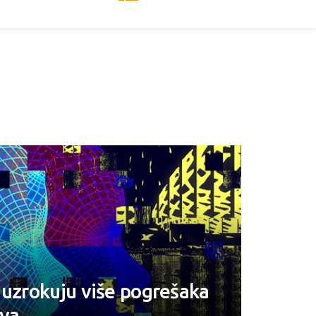
 uzrokuju više pogrešaka
ova