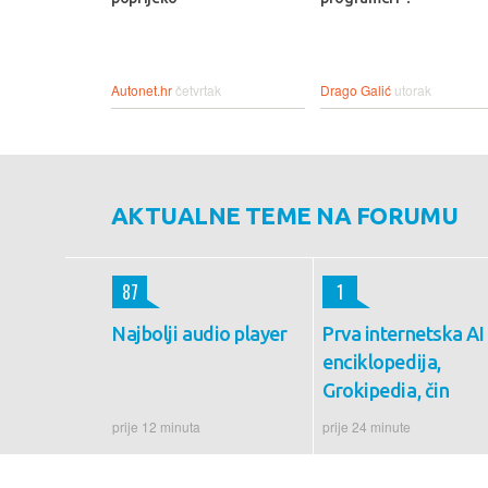
Autonet.hr
četvrtak
Drago Galić
utorak
AKTUALNE TEME NA FORUMU
87
1
Najbolji audio player
Prva internetska AI
enciklopedija,
Grokipedia, čin
prije 12 minuta
prije 24 minute