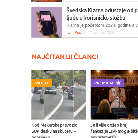
Švedska Klarna odustaje od p
ljude u korisničku službu
Ivan Podnar
11. svibnja 2025.
NAJČITANIJI ČLANCI
VIDEO
PREMIUM
Kod Makarske prevozio
Je li više došao kraj
SUP dasku na skuteru –
fantazije „svi-mogu-biti
poprijeko
programeri“?