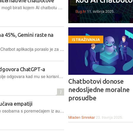
alternativne chatbotove
Korisnici Appleovih uređaja uskoro bi mogli birati kojem AI chatbotu Siri prosljeđuje upite, čime ChatGPT gubi ekskluzivni status
Bug.hr
11. svibnja 2025.
na 45%, Gemini raste na
ISTRAŽIVANJA
Do siječnja ove godine tržište GenAI Chatbot aplikacija poraslo je za 152% u odnosu na siječanj prethodne 2025. godine, podaci su Apptopije
odgovora ChatGPT-a
Nova studija sugerira da ChatGPT bolje odgovara kad mu se korisnici obraćaju neuljudno, no istraživači upozoravaju da bi takva praksa mogla imati neželjene posljedice
Chatbotovi donose
nedosljedne moralne
7
prosudbe
dučava empatiji
Specijalizirani chatbot Noora pomaže osobama s poremećajem iz autističnog spektra da vježbaju svoje socijalne vještine
Mladen Smrekar
23. travnja 2025.