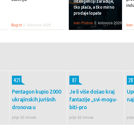
inteligenciji zarađuje,
indu
tko plaća, a tko mirno
prodaje lopate
Ivan Podnar
2. kolovoza 2026.
Bug.hr
2. kolovoza 2026.
Ivan
421
87
28
Pentagon kupio 2000
Je li više došao kraj
Up
ukrajinskih jurišnih
fantazije „svi-mogu-
naj
dronova u
biti-pro
prije 32 minute
prije 32 minute
prij