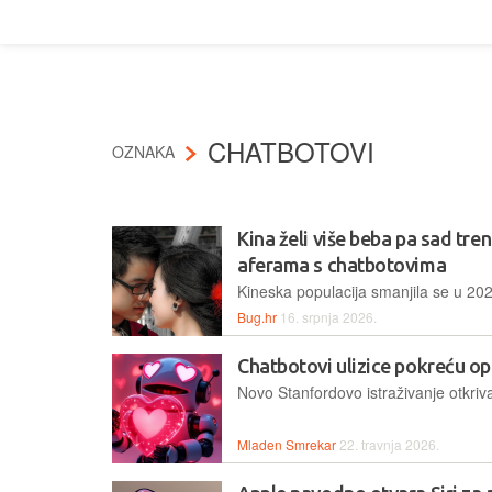
CHATBOTOVI
OZNAKA
Kina želi više beba pa sad tre
aferama s chatbotovima
Bug.hr
16. srpnja 2026.
Chatbotovi ulizice pokreću op
Mladen Smrekar
22. travnja 2026.