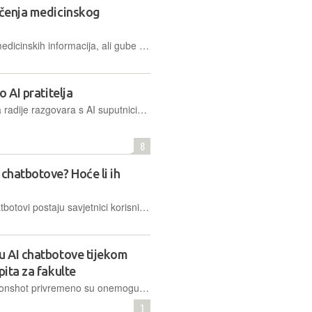
ičenja medicinskog
Chatbotovi su izvrsni u ponavljanju medicinskih informacija, ali gube na točnosti kad moraju sami zaključivati
o AI pratitelja
Trećina korisnika o ozbiljnim temama radije razgovara s AI suputnicima nego sa stvarnim ljudima, a podjednak broj tinejdžera osjeća neugodu zbog onoga što je rekla ili učinila umjetna inteligencija
8
 chatbotove? Hoće li ih
Digitalni marketing se mijenja. AI chatbotovi postaju savjetnici korisnicima, a društvene mreže imaju sve fragmentiraniju publiku. Postavlja se pitanje: što će biti s influencerima i njihovim marketingom?
u AI chatbotove tijekom
pita za fakulte
Kineske tvrtke Alibaba, Tencent i Moonshot privremeno su onemogućile ključne funkcije svojih AI chatbotova, uključujući prepoznavanje slika, kako bi spriječile varanje tijekom državnih prijemnih ispita za fakultete, poznatih kao Gaokao
1