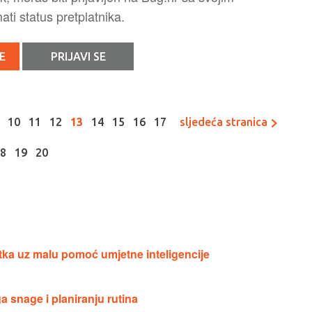
ti status pretplatnika.
E
PRIJAVI SE
10
11
12
13
14
15
16
17
sljedeća stranica
18
19
20
retka uz malu pomoć umjetne inteligencije
a snage i planiranju rutina