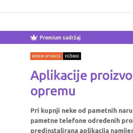
Premium sadržaj
MOBILNE APLIKACIJE
VJEŽBANJE
Aplikacije proiz
opremu
Pri kupnji neke od pametnih narukv
pametne telefone određenih proiz
predinstalirana aplikacija nami