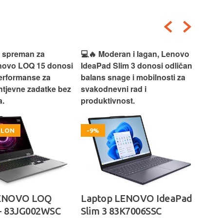
i spreman za
💻🔥 Moderan i lagan, Lenovo
💻✨
enovo LOQ 15 donosi
IdeaPad Slim 3 donosi odličan
pra
erformanse za
balans snage i mobilnosti za
ide
htjevne zadatke bez
svakodnevni rad i
rad
.
produktivnost.
kor
OKLON
-9%
LENOVO LOQ
Laptop LENOVO IdeaPad
La
- 83JG002WSC
Slim 3 83K7006SSC
1 