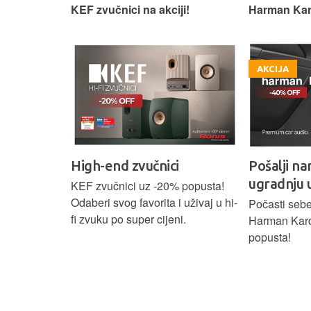
 slušaonicu.
KEF zvučnici na akciji!
Harman Kar
AKCIJA
High-end zvučnici
Pošalji na
ugradnju 
našoj Hi-Fi
KEF zvučnici uz -20% popusta!
ajam i
Odaberi svog favorita i uživaj u hi-
Počasti sebe
tijih
fi zvuku po super cijeni.
Harman Kar
ova.
popusta!