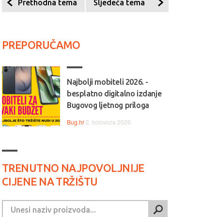
Prethodna tema
Sljedeća tema
PREPORUČAMO
 Jednostavan, pouzdan i
💻💼 Svestran i pouzdan, HP
ktičan, Lenovo IdeaPad 1
idealan je izbor za svakodne
alan je izbor za svakodnevni
rad, učenje i multimediju.
Najbolji mobiteli 2026. -
, učenje i bezbrižno
besplatno digitalno izdanje
ištenje.
Bugovog ljetnog priloga
Bug.hr
2. kolovoza 2026.
TRENUTNO NAJPOVOLJNIJE
CIJENE NA TRŽIŠTU
ptop LENOVO Ideapad
Laptop HP 15-fc0277nm 
- 82VG00V5SC
CZ9C6EA