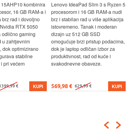
 15AHP10 kombinira
Lenovo IdeaPad Slim 3 s Ryzen 5
Len
cesor, 16 GB RAM-a i
procesorom i 16 GB RAM-a nudi
pou
brz rad i dovoljno
brz i stabilan rad u više aplikacija
sva
z Nvidia RTX 5050
istovremeno. Tanak i moderan
Ryz
a odlično gaming
dizajn uz 512 GB SSD
brz
ad u zahtjevnim
omogućuje brzi pristup podacima,
pru
, dok optimizirano
dok je laptop odličan izbor za
pre
gurava stabilne
produktivnost, rad od kuće i
jed
i pri većem
svakodnevne obaveze.
lap
osn
569,98 €
579
KUPI
KUPI
1399,99 €
629,99 €