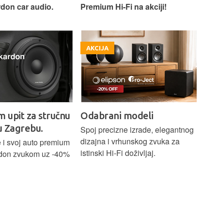
don car audio.
Premium Hi-Fi na akciji!
Pre
AKCIJA
A
m upit za stručnu
Odabrani modeli
H
u Zagrebu.
Ci
Spoj precizne izrade, elegantnog
dizajna i vrhunskog zvuka za
 i svoj auto premium
Bež
istinski Hi-Fi doživljaj.
don zvukom uz -40%
ind
Blu
Ass
sna
upa
Hom