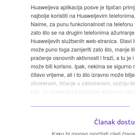
Huaweijeva aplikacija posve je tipičan primj
najbolje koristiti na Huaweijevim telefonima
Naime, za punu funkcionalnost na telefonu v
zato što se na drugim telefonima ažuriranj
Huaweijevih službenih web-stranica. Stavi li
može puno toga zamjeriti zato što, manje il
praćenje osnovnih aktivnosti i traži, a tu je 
može biti korisno. Ipak, nekima se sigurno neć
čitavo vrijeme, ali i to što izravno može bilj
otvorenom, trčanje u zatvorenom, vožnju bic
bilo, uz Huaweijeve pametne satove ili narukv
Članak dostu
Kako bi mogao pročitati cijeli člana