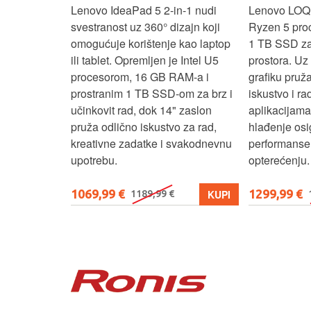
ažan Intel
Lenovo IdeaPad 5 2‑in‑1 nudi
Lenovo LOQ
RAM-a i 1 TB
svestranost uz 360° dizajn koji
Ryzen 5 pro
 rad, uz 14"
omogućuje korištenje kao laptop
1 TB SSD za 
u‑1 dizajn
ili tablet. Opremljen je Intel U5
prostora. U
enje kao
procesorom, 16 GB RAM-a i
grafiku pruž
aksimalnu
prostranim 1 TB SSD‑om za brz i
iskustvo i r
ost.
učinkovit rad, dok 14" zaslon
aplikacijama
pruža odlično iskustvo za rad,
hlađenje osi
kreativne zadatke i svakodnevnu
performanse 
upotrebu.
opterećenju.
1069,99 €
1299,99 €
KUPI
KUPI
1189,99 €