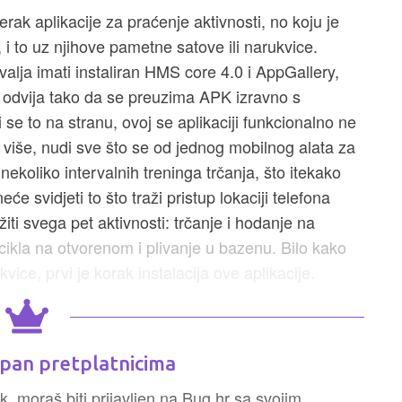
erak aplikacije za praćenje aktivnosti, no koju je
, i to uz njihove pametne satove ili narukvice.
alja imati instaliran HMS core 4.0 i AppGallery,
e odvija tako da se preuzima APK izravno s
 se to na stranu, ovoj se aplikaciji funkcionalno ne
i više, nudi sve što se od jednog mobilnog alata za
i nekoliko intervalnih treninga trčanja, što itekako
e svidjeti to što traži pristup lokaciji telefona
ežiti svega pet aktivnosti: trčanje i hodanje na
ikla na otvorenom i plivanje u bazenu. Bilo kako
ice, prvi je korak instalacija ove aplikacije.
pan pretplatnicima
k, moraš biti prijavljen na Bug.hr sa svojim