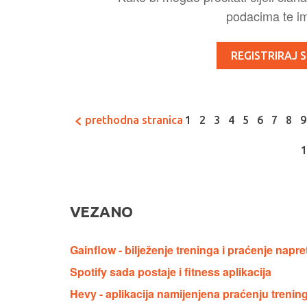
podacima te ima
REGISTRIRAJ S
prethodna stranica
1
2
3
4
5
6
7
8
9
VEZANO
Gainflow - bilježenje treninga i praćenje nap
Spotify sada postaje i fitness aplikacija
Hevy - aplikacija namijenjena praćenju trening