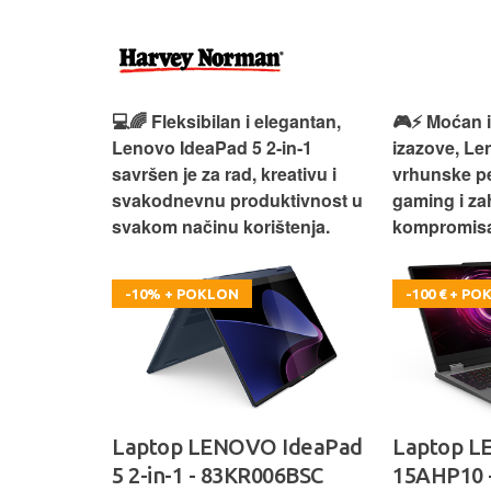
 – premium
💻🌈 Fleksibilan i elegantan,
🎮⚡ Moćan 
ija i
Lenovo IdeaPad 5 2‑in‑1
izazove, L
e za rad i
savršen je za rad, kreativu i
vrhunske p
omisa!
svakodnevnu produktivnost u
gaming i za
svakom načinu korištenja.
kompromisa
-10% + POKLON
-100 € + P
oga 9 -
Laptop LENOVO IdeaPad
Laptop 
5 2-in-1 - 83KR006BSC
15AHP10 