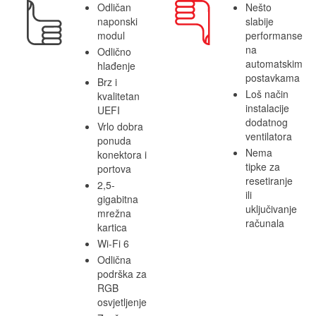
Odličan
Nešto
naponski
slabije
modul
performanse
na
Odlično
automatskim
hlađenje
postavkama
Brz i
Loš način
kvalitetan
instalacije
UEFI
dodatnog
Vrlo dobra
ventilatora
ponuda
Nema
konektora i
tipke za
portova
resetiranje
2,5-
ili
gigabitna
uključivanje
mrežna
računala
kartica
Wi-Fi 6
Odlična
podrška za
RGB
osvjetljenje