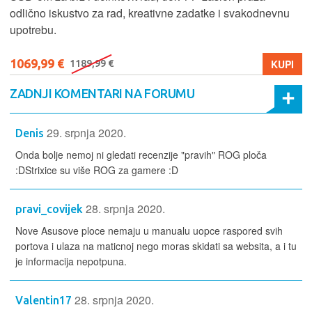
1299,99 €
KUPI
1399,99 €
ZADNJI KOMENTARI NA FORUMU
29. srpnja 2020.
Denis
Onda bolje nemoj ni gledati recenzije "pravih" ROG ploča
:DStrixice su više ROG za gamere :D
28. srpnja 2020.
pravi_covijek
Nove Asusove ploce nemaju u manualu uopce raspored svih
portova i ulaza na maticnoj nego moras skidati sa websita, a i tu
je informacija nepotpuna.
28. srpnja 2020.
Valentin17