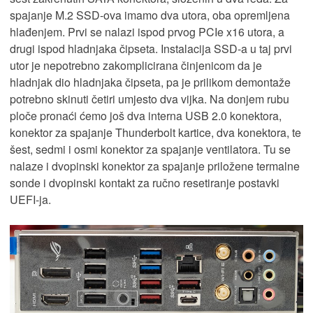
spajanje M.2 SSD-ova imamo dva utora, oba opremljena
hlađenjem. Prvi se nalazi ispod prvog PCIe x16 utora, a
drugi ispod hladnjaka čipseta. Instalacija SSD-a u taj prvi
utor je nepotrebno zakomplicirana činjenicom da je
hladnjak dio hladnjaka čipseta, pa je prilikom demontaže
potrebno skinuti četiri umjesto dva vijka. Na donjem rubu
ploče pronaći ćemo još dva interna USB 2.0 konektora,
konektor za spajanje Thunderbolt kartice, dva konektora, te
šest, sedmi i osmi konektor za spajanje ventilatora. Tu se
nalaze i dvopinski konektor za spajanje priložene termalne
sonde i dvopinski kontakt za ručno resetiranje postavki
UEFI-ja.