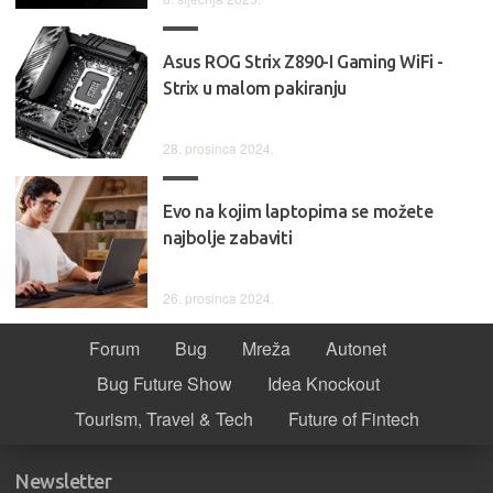
Asus ROG Strix Z890-I Gaming WiFi -
Strix u malom pakiranju
28. prosinca 2024.
Evo na kojim laptopima se možete
najbolje zabaviti
26. prosinca 2024.
Forum
Bug
Mreža
Autonet
Bug Future Show
Idea Knockout
Tourism, Travel & Tech
Future of Fintech
Newsletter