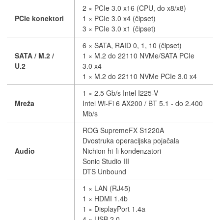
2 × PCIe 3.0 x16 (CPU, do x8/x8)
PCIe konektori
1 × PCIe 3.0 x4 (čipset)
3 × PCIe 3.0 x1 (čipset)
6 × SATA, RAID 0, 1, 10 (čipset)
SATA / M.2 /
1 × M.2 do 22110 NVMe/SATA PCIe
U.2
3.0 x4
1 × M.2 do 22110 NVMe PCIe 3.0 x4
1 × 2.5 Gb/s Intel I225-V
Mreža
Intel Wi-Fi 6 AX200 / BT 5.1 - do 2.400
Mb/s
ROG SupremeFX S1220A
Dvostruka operacijska pojačala
Audio
Nichion hi-fi kondenzatori
Sonic Studio III
DTS Unbound
1 × LAN (RJ45)
1 × HDMI 1.4b
1 × DisplayPort 1.4a
4 × USB 2.0