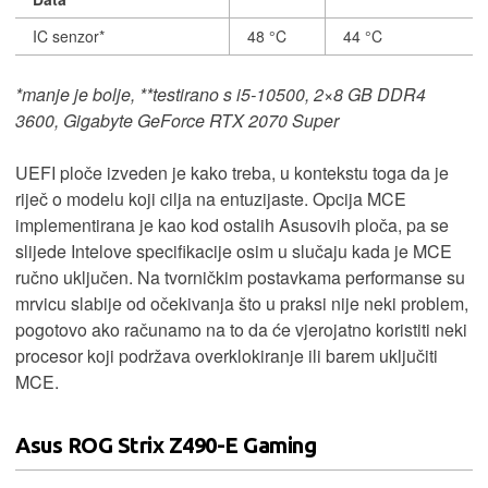
IC senzor*
48 °C
44 °C
*manje je bolje, **testirano s i5-10500, 2×8 GB DDR4
3600, Gigabyte GeForce RTX 2070 Super
UEFI ploče izveden je kako treba, u kontekstu toga da je
riječ o modelu koji cilja na entuzijaste. Opcija MCE
implementirana je kao kod ostalih Asusovih ploča, pa se
slijede Intelove specifikacije osim u slučaju kada je MCE
ručno uključen. Na tvorničkim postavkama performanse su
mrvicu slabije od očekivanja što u praksi nije neki problem,
pogotovo ako računamo na to da će vjerojatno koristiti neki
procesor koji podržava overklokiranje ili barem uključiti
MCE.
Asus ROG Strix Z490-E Gaming