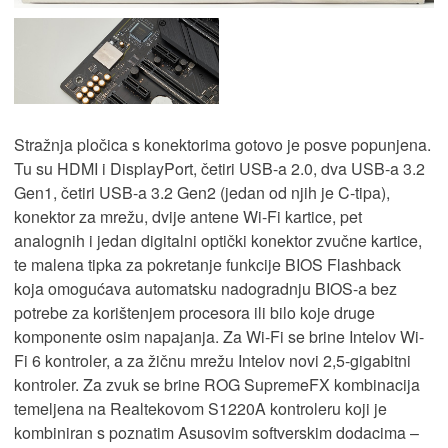
Stražnja pločica s konektorima gotovo je posve popunjena.
Tu su HDMI i DisplayPort, četiri USB-a 2.0, dva USB-a 3.2
Gen1, četiri USB-a 3.2 Gen2 (jedan od njih je C-tipa),
konektor za mrežu, dvije antene Wi-Fi kartice, pet
analognih i jedan digitalni optički konektor zvučne kartice,
te malena tipka za pokretanje funkcije BIOS Flashback
koja omogućava automatsku nadogradnju BIOS-a bez
potrebe za korištenjem procesora ili bilo koje druge
komponente osim napajanja. Za Wi-Fi se brine Intelov Wi-
Fi 6 kontroler, a za žičnu mrežu Intelov novi 2,5-gigabitni
kontroler. Za zvuk se brine ROG SupremeFX kombinacija
temeljena na Realtekovom S1220A kontroleru koji je
kombiniran s poznatim Asusovim softverskim dodacima –