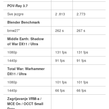
POV-Ray 3.7
Sve jezgre
2 .813
2.773
Blender Benchmark
bmw27*
262 s
267 s
Middle Earth: Shadow
of War DX11 / Ultra
1080p
131 fps
131 fps
1440p
91 fps
91 fps
Total War: Warhammer
DX11 / Ultra
1080p
101 fps
101 fps
1440p
66 fps
66 fps
Zagrijavanje VRM-a /
MCE On / OCCT Small
Data