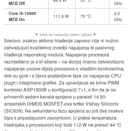
64,9 W
53 °C
MCE Off
GHz
Core i5-10500
4,2
111,9 W
70 °C
MCE On
GHz
Srećom, ovakvo aktivno hlađenje zapravo nije ni nužno
zahvaljujući kvalitetnoj izvedbi napajanja te pasivnog
hlađenja naponskog modula. Napajanje procesora
razmješteno je s tri strane – na donjoj imamo četverofazno
napajanje
uncore
dijela procesora s vlastitim kontrolerima,
dok su gore i s lijeva postavljene faze za napajanje CPU
jezgri i integrirane grafike. Za upravljanje se brine PWM
kontroler ASP1900B u konfiguraciji 7+1, s tim da je na
primarnih sedam kanala spojeno u paraleli 14 50-
amperskih DrMOS MOSFET-ova tvrtke Vishay Siliconix
(SiC639). Na sekundarnu fazu spojena su još dva ovakva
čipa s pripadajućom zavojnicom. U praksi temperatura
hladnjaka s procesorom koji troši 112 W ne prelazi 44 °C