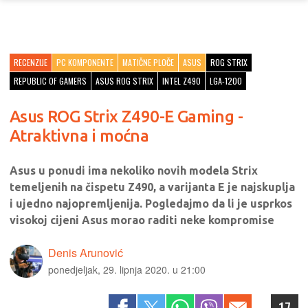
RECENZIJE
PC KOMPONENTE
MATIČNE PLOČE
ASUS
ROG STRIX
REPUBLIC OF GAMERS
ASUS ROG STRIX
INTEL Z490
LGA-1200
Asus ROG Strix Z490-E Gaming -
Atraktivna i moćna
Asus u ponudi ima nekoliko novih modela Strix
temeljenih na čispetu Z490, a varijanta E je najskuplja
i ujedno najopremljenija. Pogledajmo da li je usprkos
visokoj cijeni Asus morao raditi neke kompromise
Denis Arunović
ponedjeljak, 29. lipnja 2020. u 21:00