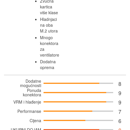
Zvučna
kartica
više klase
Hladnjaci
na oba
M.2 utora
Mnogo
konektora
za
ventilatore
Dodatna
oprema
Dodatne
8
mogućnosti
Ponuda
9
konektora
9
VRM i hlađenje
7
Performanse
6
Cijena
UKUPNI DOJAM