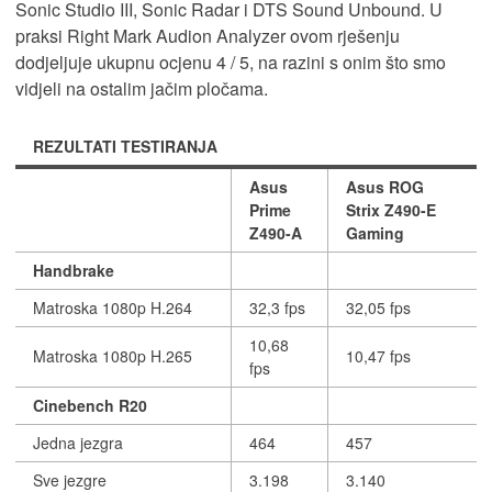
Sonic Studio III, Sonic Radar i DTS Sound Unbound. U
praksi Right Mark Audion Analyzer ovom rješenju
dodjeljuje ukupnu ocjenu 4 / 5, na razini s onim što smo
vidjeli na ostalim jačim pločama.
REZULTATI TESTIRANJA
Asus
Asus ROG
Prime
Strix Z490-E
Z490-A
Gaming
Handbrake
Matroska 1080p H.264
32,3 fps
32,05 fps
10,68
Matroska 1080p H.265
10,47 fps
fps
Cinebench R20
Jedna jezgra
464
457
Sve jezgre
3.198
3.140