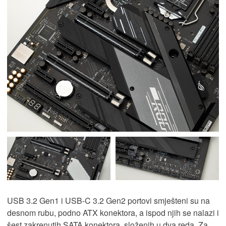
USB 3.2 Gen1 i USB-C 3.2 Gen2 portovi smješteni su na
desnom rubu, podno ATX konektora, a ispod njih se nalazi i
šest zakrenutih SATA konektora, složenih u dva reda. Za