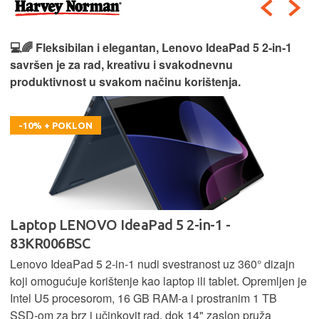
🎮⚡ Moćan i spreman za izazove, Lenovo LOQ 15
donosi vrhunske performanse za gaming i zahtjevne
zadatke bez kompromisa.
-100 € + POKLON
Laptop LENOVO LOQ 15AHP10 - 83JG002WSC
Lenovo LOQ 15AHP10 kombinira Ryzen 5 procesor, 16 GB
RAM-a i 1 TB SSD za brz rad i dovoljno prostora. Uz
Nvidia RTX 5050 grafiku pruža odlično gaming iskustvo i
rad u zahtjevnim aplikacijama, dok optimizirano hlađenje
osigurava stabilne performanse i pri većem opterećenju.