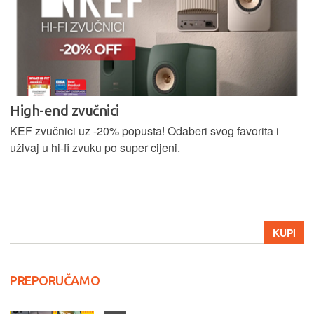
AKCIJA
Pošalji nam upit za stručnu ugradnju u Zagrebu.
Počasti sebe i svoj auto premium Harman Kardon zvukom
uz -40% popusta!
KUPI
PREPORUČAMO