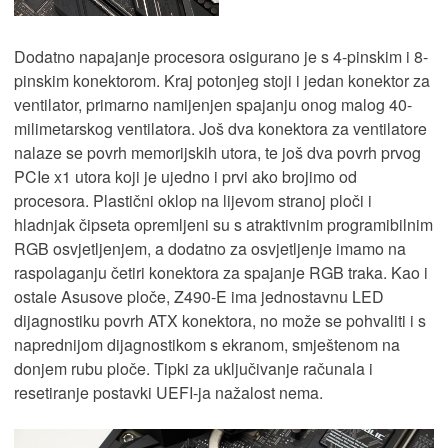
Dodatno napajanje procesora osigurano je s 4-pinskim i 8-
pinskim konektorom. Kraj potonjeg stoji i jedan konektor za
ventilator, primarno namijenjen spajanju onog malog 40-
milimetarskog ventilatora. Još dva konektora za ventilatore
nalaze se povrh memorijskih utora, te još dva povrh prvog
PCIe x1 utora koji je ujedno i prvi ako brojimo od
procesora. Plastični oklop na lijevom stranoj ploči i
hladnjak čipseta opremljeni su s atraktivnim programibilnim
RGB osvjetljenjem, a dodatno za osvjetljenje imamo na
raspolaganju četiri konektora za spajanje RGB traka. Kao i
ostale Asusove ploče, Z490-E ima jednostavnu LED
dijagnostiku povrh ATX konektora, no može se pohvaliti i s
naprednijom dijagnostikom s ekranom, smještenom na
donjem rubu ploče. Tipki za uključivanje računala i
resetiranje postavki UEFI-ja nažalost nema.