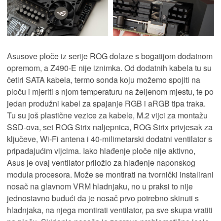
Asusove ploče iz serije ROG dolaze s bogatijom dodatnom
opremom, a Z490-E nije iznimka. Od dodatnih kabela tu su
četiri SATA kabela, termo sonda koju možemo spojiti na
ploču i mjeriti s njom temperaturu na željenom mjestu, te po
jedan produžni kabel za spajanje RGB i aRGB tipa traka.
Tu su još plastične vezice za kabele, M.2 vijci za montažu
SSD-ova, set ROG Strix naljepnica, ROG Strix privjesak za
ključeve, Wi-Fi antena i 40-milimetarski dodatni ventilator s
pripadajućim vijcima. Iako hlađenje ploče nije aktivno,
Asus je ovaj ventilator priložio za hlađenje naponskog
modula procesora. Može se montirati na tvornički instalirani
nosač na glavnom VRM hladnjaku, no u praksi to nije
jednostavno budući da je nosač prvo potrebno skinuti s
hladnjaka, na njega montirati ventilator, pa sve skupa vratiti