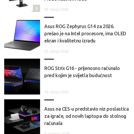
6
29. lipnja 2026.
Asus ROG Zephyrus G14 za 2026.
prešao je na Intel procesore, ima OLED
ekran i kvalitetnu izradu
23. lipnja 2026.
ROG Strix G16 - prijenosno računalo
pred kojim je svijetla budućnost
29. lipnja 2025.
Asus na CES-u predstavio niz poslastica
za igrače, od novih laptopa do stolnog
računala
8. siječnja 2025.