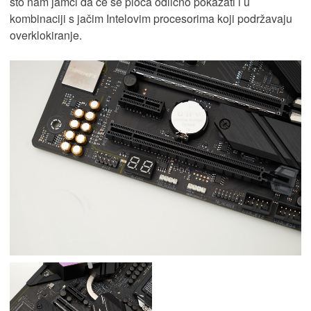
što nam jamči da će se ploča odlično pokazati i u
kombinaciji s jačim Intelovim procesorima koji podržavaju
overklokiranje.