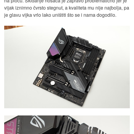
na ploču. Skidanje nosača je zapravo problematično jer je
vijak iznimno čvrsto stegnut, a kvaliteta mu nije najbolja, pa
je glavu vijka vrlo lako uništiti što se i nama dogodilo.