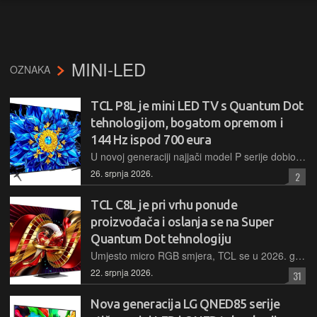
MINI-LED
OZNAKA
TCL P8L je mini LED TV s Quantum Dot
tehnologijom, bogatom opremom i
144 Hz ispod 700 eura
U novoj generaciji najjači model P serije dobio je mini LED pozadinsko osvjetljenje, zadržao Quantum Dot sloj, a tu su još bogata oprema, HDR podrška i gaming mogućnosti uz 144 Hz te vrlo konkurentnu cijenu
26. srpnja 2026.
2
TCL C8L je pri vrhu ponude
proizvođača i oslanja se na Super
Quantum Dot tehnologiju
Umjesto micro RGB smjera, TCL se u 2026. godini usmjerio više prema novoj SQD, odnosno Super Quantum Dot tehnologiji koji omogućuje visoku svjetlinu do 5000 cd/m2, bogatu reprodukciju boja uz pokrivanje 100% BT2020 spektra i precizne zone lokalnog zatamnjenja
22. srpnja 2026.
31
Nova generacija LG QNED85 serije