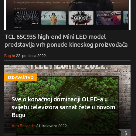
TCL 65C935 high-end Mini LED model
predstavlja vrh ponude kineskog proizvođača
Bug.hr
22. prosinca 2022.
IZDAVAŠTVO
Sve o konačnoj dominaciji OLED-a u
svijetu televizora saznat ćete u novom
Bugu
Miro Rosandić
31. kolovoza 2022.
5