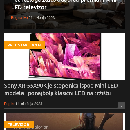
LED televizor
Bug native
26. svibnja 2023.
PREDSTAVLJANJA
Sony XR-55X90K je stepenica ispod Mini LED
modela i ponajbolji klasični LED na tržištu
Bug.hr
14. siječnja 2023.
6
TELEVIZORI