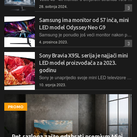
28. svibnja 2024.
3
Samsung ima monitor od 57 inča, mini
LED model Odyssey Neo G9
Samsung je ponudio još veći monitor nakon par generacija Odyssey veličine 49'' sada imamo gigantski 57 inčni mini LED monitor s visokom dual 4k rezolucijom, visokom svjetlinom i bogatom opremom
4. prosinca 2023.
3
Sony Bravia X95L serija je najjači mini
LED model proizvođača za 2023.
godinu
Sony je unaprijedio svoje mini LED televizore i nasljednik X95K modela donosi 1200 zona lokalnog zatamnjenja i visoku svjetlinu od 750 cd/m2
10. srpnja 2023.
PROMO
Pet razloga zašto odabrati premium Mini