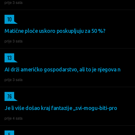
prije 3 sata
10
Matične ploče uskoro poskupljuju za 50 %?
prije 3 sata
13
AI drži američko gospodarstvo, ali to je njegova n
prije 3 sata
76
Je li više došao kraj fantazije „svi-mogu-biti-pro
prije 4 sata
5