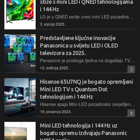
stiže s mini LED i QNED tehnologijama
i 144 Hz
LG je u QNED serije uveo mini LED pozadinsko osvjetljenje, nadogradio gaming mogućnosti, a televizor pokriva i 100% DCI-P3 spektra, ima visoku svjetlinu i napredni procesor koji odrađuje brojne AI nadogradnje
3. srpnja 2025.
Predstavljene ključne inovacije
Panasonica u svijetu LED i OLED
televizora za 2025.
Panasonic je prošloga tjedna na događaju TV Experience 2025 u Wiesbadenu predstavio svoju ponudu LED i OLED televizora za ovu godinu. Bili smo tamo kao jedini medij iz Hrvatske i popratili događaj
12. svibnja 2025.
2
Hisense 65U7NQ je bogato opremljeni
Mini LED TV s Quantum Dot
tehnologijom i 144 Hz
Hisense spaja Mini-LED pozadinsko osvjetljenje, Quantum Dot tehnologiju s 144-hercnim osvježavanjem, nadprosječnim audio sustavom te širokom podrškom za HDR i igranje – sve to u cjenovno povoljnom paketu
19. prosinca 2024.
9
Mini LED tehnologija i 144 Hz uz
bogatu opremu izdvajaju Panasonic