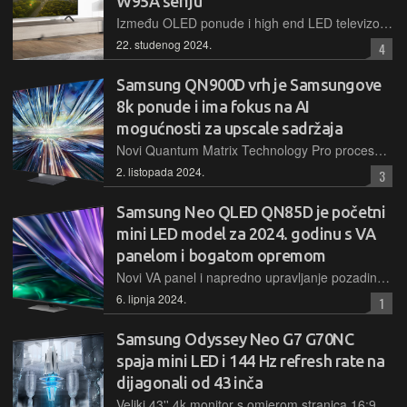
W95A seriju
Između OLED ponude i high end LED televizora smjestio se W95A koji donosi napredno pozadinsko osvjetljenje, snažnu gaming i HDR podršku, high-end procesor i Fire TV operativni sustav
22. studenog 2024.
4
Samsung QN900D vrh je Samsungove
8k ponude i ima fokus na AI
mogućnosti za upscale sadržaja
Novi Quantum Matrix Technology Pro procesor ima osam puta više neuralnih mreža od prethodnika i omogućuje pretvaranje sadržaja u 8k rezoluciju u kojoj nedostaje nativnih opcija. Osim toga, radi se o bogato opremljenom modelu premium dizajna s odličnim gaming mogućnostima
2. listopada 2024.
3
Samsung Neo QLED QN85D je početni
mini LED model za 2024. godinu s VA
panelom i bogatom opremom
Novi VA panel i napredno upravljanje pozadinskim osvjetljenjem donose ovom televizoru visoku svjetlinu i kontrast, a uz to ima bogatu opremu, kvalitetnu podršku za gaming i prepoznatljivi Tizen Smart TV
6. lipnja 2024.
1
Samsung Odyssey Neo G7 G70NC
spaja mini LED i 144 Hz refresh rate na
dijagonali od 43 inča
Veliki 43'' 4k monitor s omjerom stranica 16:9 igračima donosi 144 Hz te napredan HDR doživljaj zahvaljujući mini LED i Quantum Dot tehnologijama. Tu su i visoka svjetlina, kontrast i brz odziv