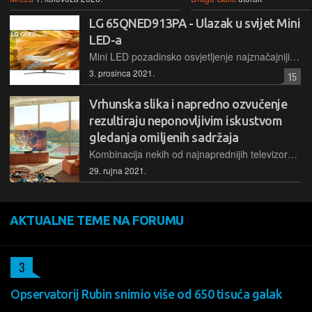
LG 65QNED913PA - Ulazak u svijet Mini
LED-a
Mini LED pozadinsko osvjetljenje najznačajniji je novitet u svijetu LCD televizora unatrag nekoliko godina. QNED91 naziv je LG-jeve najpovoljnije linije televizora s tom tehnologijom
3. prosinca 2021.
15
Vrhunska slika i napredno ozvučenje
rezultiraju neponovljivim iskustvom
gledanja omiljenih sadržaja
Kombinacija nekih od najnaprednijih televizorskih tehnologija današnjice Samsung televizore QLED i Neo QLED čini ultimativnim uređajima za uživanje u filmovima, serijama i igrama
29. rujna 2021.
AKTUALNE TEME NA FORUMU
3
Opservatorij Rubin snimio više od 650 tisuća galak