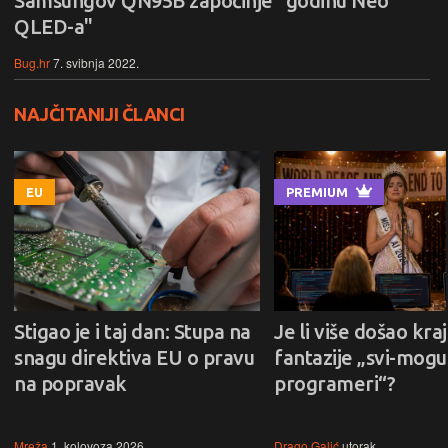
Samsungov QN95B započinje "godinu Neo
QLED-a"
Bug.hr
7. svibnja 2022.
NAJČITANIJI ČLANCI
EU
PREMIUM
Stigao je i taj dan: Stupa na
Je li više došao kraj
snagu direktiva EU o pravu
fantazije „svi-mogu-
na popravak
programeri“?
Mreža
1. kolovoza 2026.
Drago Galić
utorak