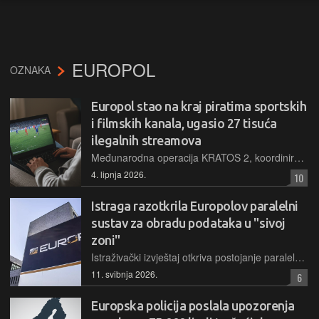
EUROPOL
OZNAKA
Europol stao na kraj piratima sportskih
i filmskih kanala, ugasio 27 tisuća
ilegalnih streamova
Međunarodna operacija KRATOS 2, koordinirana iz Bugarske uz podršku Europola, rezultirala je uhićenjem 29 osoba i uklanjanjem više tisuća ilegalnih linkova za prijenos sportskih i filmskih kanala
4. lipnja 2026.
10
Istraga razotkrila Europolov paralelni
sustav za obradu podataka u "sivoj
zoni"
Istraživački izvještaj otkriva postojanje paralelnog informatičkog sustava u kojem je Europol godinama, bez adekvatnog nadzora i zaštite, obrađivao petabajte osjetljivih podataka građana EU-a
11. svibnja 2026.
6
Europska policija poslala upozorenja