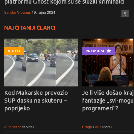
platformu Ghost kojom su se služili kriminalci
Sandro Vrbanus
19. rujna 2024.
5
NAJČITANIJI ČLANCI
VIDEO
PREMIUM
Kod Makarske prevozio
Je li više došao kraj
SUP dasku na skuteru –
fantazije „svi-mogu-
poprijeko
programeri“?
Autonet.hr
četvrtak
Drago Galić
utorak