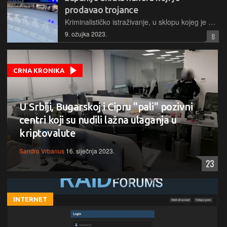
prodavao trojance
Kriminalističko istraživanje, u sklopu kojeg je uhićen ovaj haker, rezultat je međunarodne policijske suradnje i zajedničkih napora u suzbijanju kibernetičkog kriminaliteta, na inicijativu SAD-a
9. ožujka 2023.
8
CRNA KRONIKA
U Srbiji, Bugarskoj i Cipru "pali" pozivni
centri koji su nudili lažna ulaganja u
kriptovalute
Sandro Vrbanus
16. siječnja 2023.
23
INTERNET