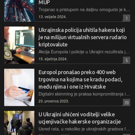
MUP
Trojanac s pristupom na daljinu omogućio je kibernetičkim kriminalcima da se povežu s računalima žrtava, ukradu podatke i čine razne zlonamjerne aktivnosti te prođu neotkriveni
13. veljače 2024.
1
Ukrajinska policija uhitila hakera koji
je na milijun virtualnih servera rudario
kriptovalute
Akcija Europola i policije u Ukrajini rezultirala je uhićenjem organizatora velike kriminalne akcije "cryptojackinga", krađe računalnih resursa za ostvarivanje koristi u obliku kriptovaluta
15. siječnja 2024.
5
Europol pronašao preko 400 web
trgovina na kojima se kradu podaci,
među njima i one iz Hrvatske
Digitalni skimming je praksa kompromitiranja internetskih trgovina presretanjem podataka o digitalnom plaćanju. Europol je proveo preventivnu akciju provjere online trgovina i pronašao mnogo slučajeva
23. prosinca 2023.
20
U Ukrajini uhićeni voditelji velike
ucjenjivačke hakerske organizacije
Usred rata, u nekoliko je ukrajinskih gradova funkcionirala organizirana skupina hakera, koji su svojim ransomware kampanjama prouzročili štete na razini od više milijuna eura diljem svijeta