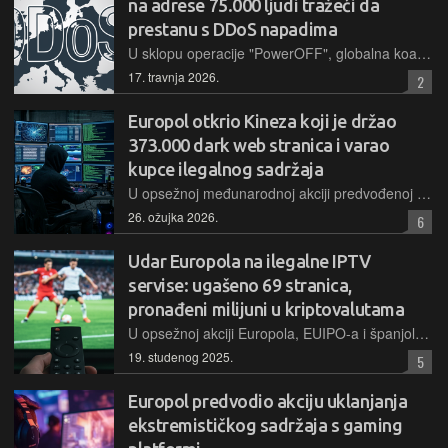
na adrese 75.000 ljudi tražeći da
prestanu s DDoS napadima
U sklopu operacije "PowerOFF", globalna koalicija policijskih agencija predvođena Europolom poslala je upozorenja tisućama korisnika DDoS usluga, izvršila uhićenja i ugasila desetke domena
17. travnja 2026.
2
Europol otkrio Kineza koji je držao
373.000 dark web stranica i varao
kupce ilegalnog sadržaja
U opsežnoj međunarodnoj akciji predvođenoj njemačkom policijom i Europolom, ugašen je ogroman broj stranica, identificirano 440 kupaca te je razotkriven 35-godišnji "mastermind" operacije iz Kine
26. ožujka 2026.
6
Udar Europola na ilegalne IPTV
servise: ugašeno 69 stranica,
pronađeni milijuni u kriptovalutama
U opsežnoj akciji Europola, EUIPO-a i španjolske policije protiv internetskog piratstva identificirano je 69 ilegalnih stranica te je praćeno kretanje kriptovaluta u vrijednosti od 47 milijuna eura
19. studenog 2025.
5
Europol predvodio akciju uklanjanja
ekstremističkog sadržaja s gaming