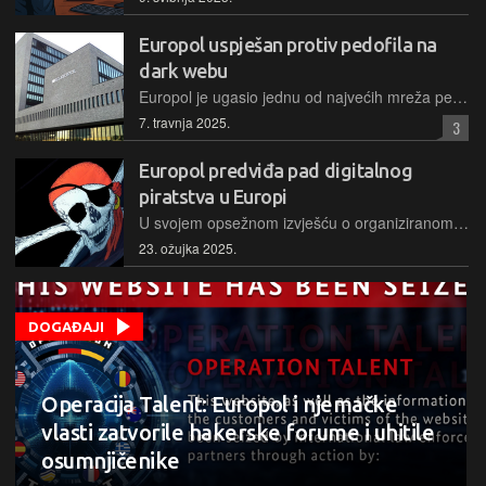
Europol uspješan protiv pedofila na
dark webu
Europol je ugasio jednu od najvećih mreža pedofila na dark webu u svijetu, što je dovelo do desetaka uhićenja diljem svijeta, uz najavu da će ih uslijediti još.
7. travnja 2025.
3
Europol predviđa pad digitalnog
piratstva u Europi
U svojem opsežnom izvješću o organiziranom kriminalu Europol je kratko spomenuo i digitalno piratstvo, zaključivši da bi taj trend mogao biti u padu u narednim godinama
23. ožujka 2025.
DOGAĐAJI
Operacija Talent: Europol i njemačke
vlasti zatvorile hakerske forume i uhitile
osumnjičenike