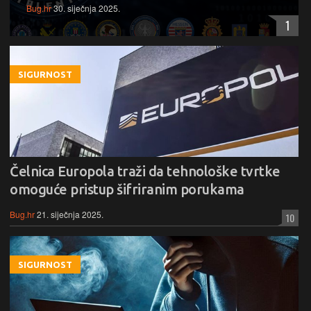
Bug.hr
30. siječnja 2025.
1
SIGURNOST
Čelnica Europola traži da tehnološke tvrtke
omoguće pristup šifriranim porukama
Bug.hr
21. siječnja 2025.
10
SIGURNOST