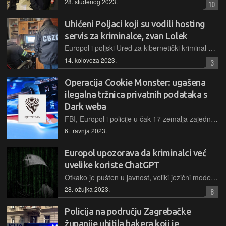
28. studenog 2023.
10
Uhićeni Poljaci koji su vodili hosting
servis za kriminalce, zvan Lolek
Europol i poljski Ured za kibernetički kriminal proveli su akciju kojom je ugašen LolekHosted.net, servis osmišljen kao zaštićeni hosting na kojem bi kriminalci mogli na "siguran" način koristiti infrastrukturu
14. kolovoza 2023.
3
Operacija Cookie Monster: ugašena
ilegalna tržnica privatnih podataka s
Dark weba
FBI, Europol i policije u čak 17 zemalja zajedničkom su velikom akcijom ugasile hakersku tržnicu s Dark weba, Genesis Market, te uhitili više od 100 ljudi povezanih s njom
6. travnja 2023.
Europol upozorava da kriminalci već
uvelike koriste ChatGPT
Otkako je pušten u javnost, veliki jezični model s chatbotom ne prestaje biti glavna tema. Kao i sa svakom tehnologijom, malo je potrebno da je se pokuša upotrijebiti i u maliciozne svrhe
28. ožujka 2023.
8
Policija na području Zagrebačke
županije uhitila hakera koji je