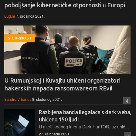
poboljšanje kibernetičke otpornosti u Europi
Bug.hr
7. prosinca 2021.
SIGURNOST
U Rumunjskoj i Kuvajtu uhićeni organizatori
hakerskih napada ransomwareom REvil
Sandro Vrbanus
8. studenog 2021.
4
Razbijena banda ilegalaca s dark weba,
uhićeno 150 ljudi
U akciji kodnog imena Dark HunTOR, uz uhićenja osumnjičenika za ilegalnu trgovinu putem dark weba, zaplijenjena je i veća količina gotovine, droge i oružja
27. listopada 2021.
25