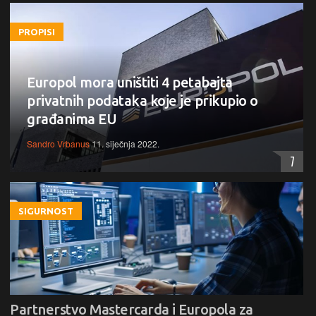
PROPISI
Europol mora uništiti 4 petabajta
privatnih podataka koje je prikupio o
građanima EU
Sandro Vrbanus
11. siječnja 2022.
7
SIGURNOST
Partnerstvo Mastercarda i Europola za